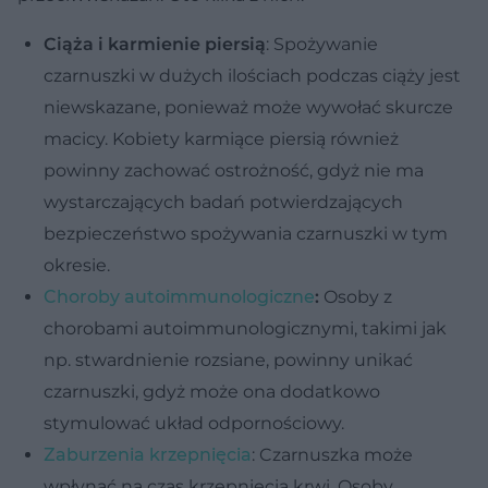
Ciąża i karmienie piersią
: Spożywanie
czarnuszki w dużych ilościach podczas ciąży jest
niewskazane, ponieważ może wywołać skurcze
macicy. Kobiety karmiące piersią również
powinny zachować ostrożność, gdyż nie ma
wystarczających badań potwierdzających
bezpieczeństwo spożywania czarnuszki w tym
okresie.
Choroby autoimmunologiczne
:
Osoby z
chorobami autoimmunologicznymi, takimi jak
np. stwardnienie rozsiane, powinny unikać
czarnuszki, gdyż może ona dodatkowo
stymulować układ odpornościowy.
Zaburzenia krzepnięcia
: Czarnuszka może
wpłynąć na czas krzepnięcia krwi. Osoby