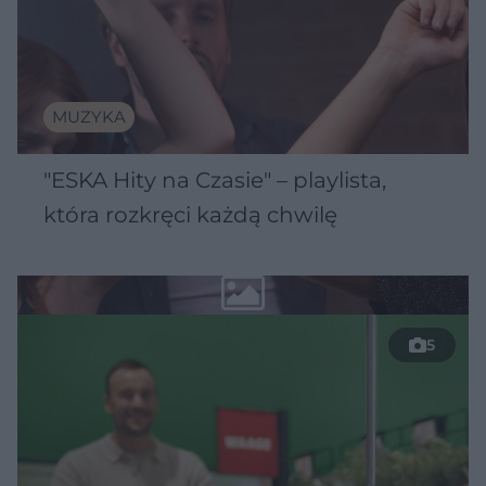
MUZYKA
"ESKA Hity na Czasie" – playlista,
która rozkręci każdą chwilę
5