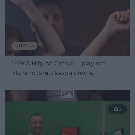
MUZYKA
"ESKA Hity na Czasie" – playlista,
która rozkręci każdą chwilę
5