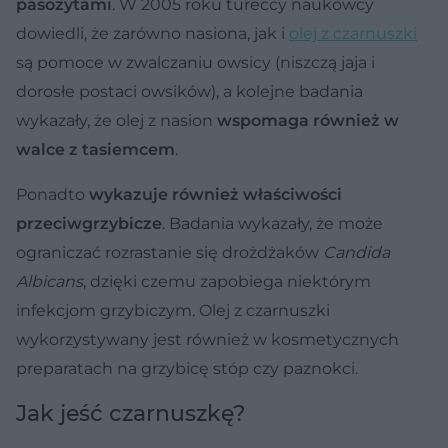
pasożytami
. W 2005 roku tureccy naukowcy
dowiedli, że zarówno nasiona, jak i
olej z czarnuszki
są pomoce w zwalczaniu owsicy (niszczą jaja i
dorosłe postaci owsików), a kolejne badania
wykazały, że olej z nasion
wspomaga również w
walce z tasiemcem
.
Ponadto
wykazuje również właściwości
przeciwgrzybicze
. Badania wykazały, że może
ograniczać rozrastanie się drożdżaków
Candida
Albicans
, dzięki czemu zapobiega niektórym
infekcjom grzybiczym. Olej z czarnuszki
wykorzystywany jest również w kosmetycznych
preparatach na grzybicę stóp czy paznokci.
Jak jeść czarnuszkę?