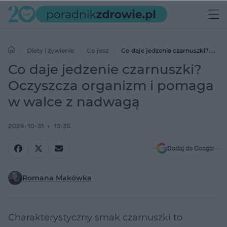
Diety i żywienie
Co jesz
Co daje jedzenie czarnuszki?
Oczyszcza organizm i pomaga w walce z nadwagą
Co daje jedzenie czarnuszki?
Oczyszcza organizm i pomaga
w walce z nadwagą
2024-10-31
13:35
Dodaj do Google
Romana Makówka
Charakterystyczny smak czarnuszki to