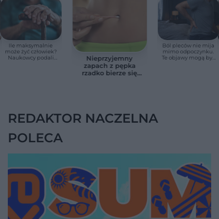
Ile maksymalnie
Ból pleców nie mija
może żyć człowiek?
mimo odpoczynku.
Naukowcy podali
Te objawy mogą być
Nieprzyjemny
zaskakującą liczbę
sygnałem raka
zapach z pępka
rzadko bierze się
znikąd. Jeden objaw
zmienia wszystko
REDAKTOR NACZELNA
POLECA