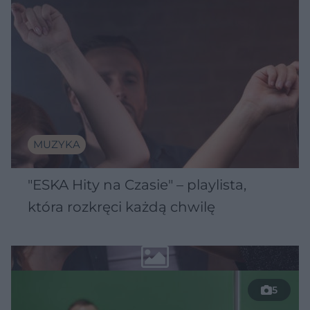
MUZYKA
"ESKA Hity na Czasie" – playlista,
która rozkręci każdą chwilę
5