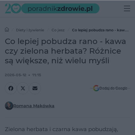
Diety i żywienie
Co jesz
Co lepiej pobudza rano - kawa czy
zielona herbata? Różnice są większe, niż wielu myśli
Co lepiej pobudza rano - kawa
czy zielona herbata? Różnice
są większe, niż wielu myśli
2026-05-12
11:15
Dodaj do Google
Romana Makówka
Zielona herbata i czarna kawa pobudzają,