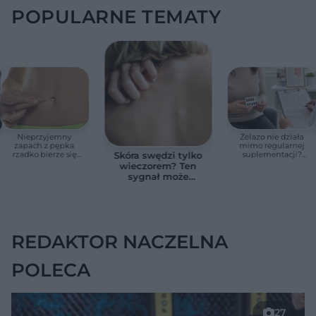
POPULARNE TEMATY
Nieprzyjemny
Żelazo nie działa
zapach z pępka
mimo regularnej
rzadko bierze się
suplementacji?
Skóra swędzi tylko
znikąd. Jeden objaw
Przyczyna może
wieczorem? Ten
zmienia wszystko
ukrywać się w
sygnał może
jelitach
wskazywać na
chorobę, która długo
nie daje objawów
REDAKTOR NACZELNA
POLECA
27