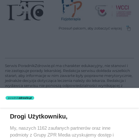
Serwis PoradnikZdrowie.pl ma charakter edukacyjny, nie stanowi i
nie zastępuje porady lekarskiej. Redakcja serwisu dokłada wszelkich
starań, aby informacje w nim zawarte były poprawne merytorycznie,
jednakże decyzja dotycząca leczenia należy do lekarza. Redakcja i
wydawca serwisu nie ponoszą odpowiedzialności wynikającej z
zastosowania informacji zamieszczonych na stronach serwisu, który
nie prowadzi działalności leczniczej polegającej na udzielaniu
świadczeń zdrowotnych w rozumieniu art. 3 ust 1 ustawy o
działalności leczniczej.
Drogi Użytkowniku,
Żaden utwór zamieszczony w serwisie nie może być powielany i
My, naszych 1162 zaufanych partnerów oraz inne
rozpowszechniany lub dalej rozpowszechniany w jakikolwiek sposób
podmioty z Grupy ZPR Media uzyskujemy dostęp i
(w tym także elektroniczny lub mechaniczny) na jakimkolwiek polu