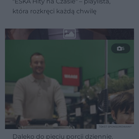
"ESKA Hity na Czasie" – playlista,
która rozkręci każdą chwilę
5
TEKST SPONSOROWANY
Daleko do pięciu porcji dziennie.