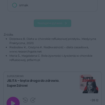
smak
Następne pytanie
Źródła:
Dobrawa B. Dieta w chorobie refluksowej przełyku. Medycyna
Praktyczna, 2020.
Radosław K., Grażyna K. Nadkwaśność – dieta zasadowa,
www.researchgate.net
Maria Ś., Magdalena C. Rola żywności i żywienia w chorobie
refluksowej, ptfarm.pl
SUPERZDROWI
JELITA – kręta droga do zdrowia.
SuperZdrowi
G
P
P
P
-
26:12
r
r
r
o
a