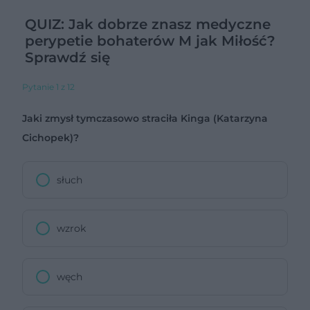
QUIZ: Jak dobrze znasz medyczne
perypetie bohaterów M jak Miłość?
Sprawdź się
Pytanie 1 z 12
Jaki zmysł tymczasowo straciła Kinga (Katarzyna
Cichopek)?
słuch
wzrok
węch