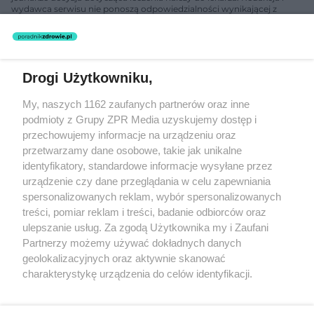
wydawca serwisu nie ponoszą odpowiedzialności wynikającej z
zastosowania informacji zamieszczonych na stronach serwisu, który
nie prowadzi działalności leczniczej polegającej na udzielaniu
świadczeń zdrowotnych w rozumieniu art. 3 ust 1 ustawy o
działalności leczniczej.
Drogi Użytkowniku,
Żaden utwór zamieszczony w serwisie nie może być powielany i
My, naszych 1162 zaufanych partnerów oraz inne
rozpowszechniany lub dalej rozpowszechniany w jakikolwiek sposób
podmioty z Grupy ZPR Media uzyskujemy dostęp i
(w tym także elektroniczny lub mechaniczny) na jakimkolwiek polu
eksploatacji w jakiejkolwiek formie, włącznie z umieszczaniem w
przechowujemy informacje na urządzeniu oraz
Internecie bez pisemnej zgody właściciela praw. Jakiekolwiek użycie
przetwarzamy dane osobowe, takie jak unikalne
lub wykorzystanie utworów w całości lub w części z naruszeniem
identyfikatory, standardowe informacje wysyłane przez
prawa, tzn. bez właściwej zgody, jest zabronione pod groźbą kary i
może być ścigane prawnie.
urządzenie czy dane przeglądania w celu zapewniania
spersonalizowanych reklam, wybór spersonalizowanych
treści, pomiar reklam i treści, badanie odbiorców oraz
ulepszanie usług. Za zgodą Użytkownika my i Zaufani
Partnerzy możemy używać dokładnych danych
geolokalizacyjnych oraz aktywnie skanować
charakterystykę urządzenia do celów identyfikacji.
O nas
Ponieważ cenimy Twoją prywatność, prosimy o zgodę na
korzystanie z tych technologii poprzez kliknięcie
Informacje prawne