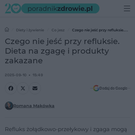
Diety i żywienie
Co jesz
Czego nie jeść przy refluksie.
Dieta na zgagę i produkty zakazane
Czego nie jeść przy refluksie.
Dieta na zgagę i produkty
zakazane
2025-09-10
15:49
Dodaj do Google
Romana Makówka
Refluks żołądkowo-przełykowy i zgaga mogą