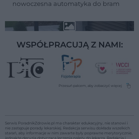
nowoczesna automatyka do bram
WSPÓŁPRACUJĄ Z NAMI:
Serwis PoradnikZdrowie.pl ma charakter edukacyjny, nie stanowi i
nie zastępuje porady lekarskiej. Redakcja serwisu dokłada wszelkich
starań, aby informacje w nim zawarte były poprawne merytorycznie,
jednakże decyzja dotycząca leczenia należy do lekarza. Redakcja i