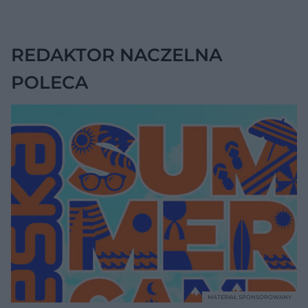
jednak wskazywać
na chorobę jelita
REDAKTOR NACZELNA
POLECA
MATERIAŁ SPONSOROWANY