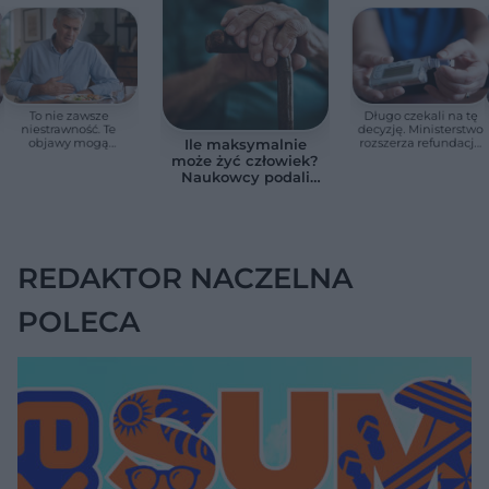
To nie zawsze
Długo czekali na tę
niestrawność. Te
decyzję. Ministerstwo
objawy mogą
rozszerza refundację
Ile maksymalnie
wskazywać na raka
pomp insulinowych
może żyć człowiek?
trzustki
Naukowcy podali
zaskakującą liczbę
REDAKTOR NACZELNA
POLECA