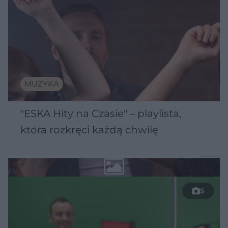
MUZYKA
"ESKA Hity na Czasie" – playlista,
która rozkręci każdą chwilę
5