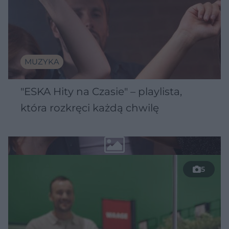
MUZYKA
"ESKA Hity na Czasie" – playlista,
która rozkręci każdą chwilę
5