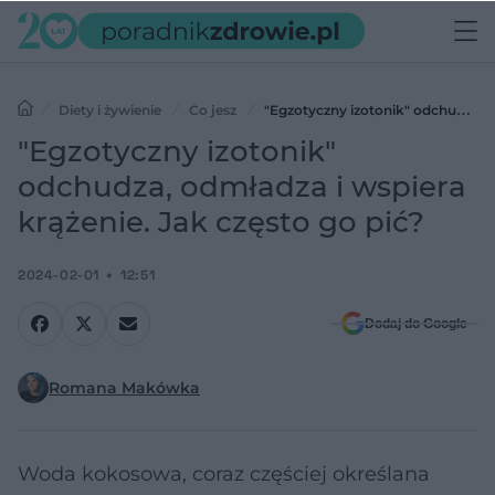
Diety i żywienie
Co jesz
"Egzotyczny izotonik" odchudza,
odmładza i wspiera krążenie. Jak często go pić?
"Egzotyczny izotonik"
odchudza, odmładza i wspiera
krążenie. Jak często go pić?
2024-02-01
12:51
Dodaj do Google
Romana Makówka
Woda kokosowa, coraz częściej określana