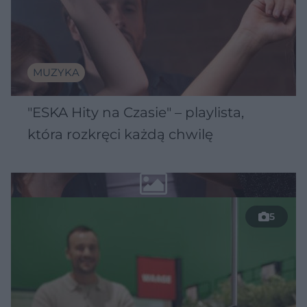
MUZYKA
"ESKA Hity na Czasie" – playlista,
która rozkręci każdą chwilę
5