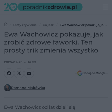
Diety i żywienie
Co jesz
Ewa Wachowicz pokazuje, jak
zrobić zdrowe faworki. Ten prosty trik zmienia wszystko
Ewa Wachowicz pokazuje, jak
zrobić zdrowe faworki. Ten
prosty trik zmienia wszystko
2025-02-20
14:59
Dodaj do Google
Romana Makówka
Ewa Wachowicz od lat dzieli się