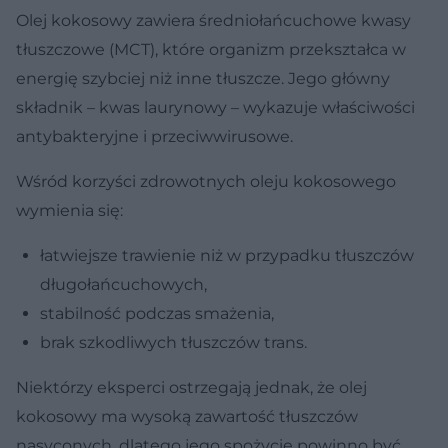
Olej kokosowy zawiera średniołańcuchowe kwasy
tłuszczowe (MCT), które organizm przekształca w
energię szybciej niż inne tłuszcze. Jego główny
składnik – kwas laurynowy – wykazuje właściwości
antybakteryjne i przeciwwirusowe.
Wśród korzyści zdrowotnych oleju kokosowego
wymienia się:
łatwiejsze trawienie niż w przypadku tłuszczów
długołańcuchowych,
stabilność podczas smażenia,
brak szkodliwych tłuszczów trans.
Niektórzy eksperci ostrzegają jednak, że olej
kokosowy ma wysoką zawartość tłuszczów
nasyconych, dlatego jego spożycie powinno być