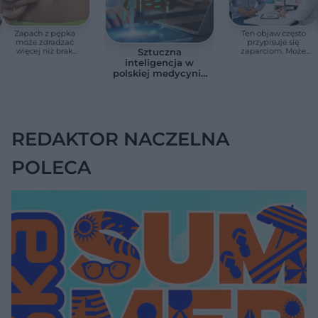
Zapach z pępka
Ten objaw często
może zdradzać
przypisuje się
więcej niż brak
zaparciom. Może
Sztuczna
higieny. Te objawy
jednak wskazywać
inteligencja w
wymagają
na chorobę jelita
polskiej medycynie
konsultacji lekarskiej
już nie jest
zapowiedzią. Sześć
przykładów z
gabinetów i szpitali
REDAKTOR NACZELNA
POLECA