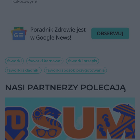
kokosowym/
faworki
faworki karnawał
faworki przepis
faworki składniki
faworki sposób przygotowania
NASI PARTNERZY POLECAJĄ