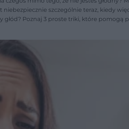
nia czegoś mimo tego, że nie jesteś głodny? 
st niebezpiecznie szczególnie teraz, kiedy wię
 głód? Poznaj 3 proste triki, które pomogą 