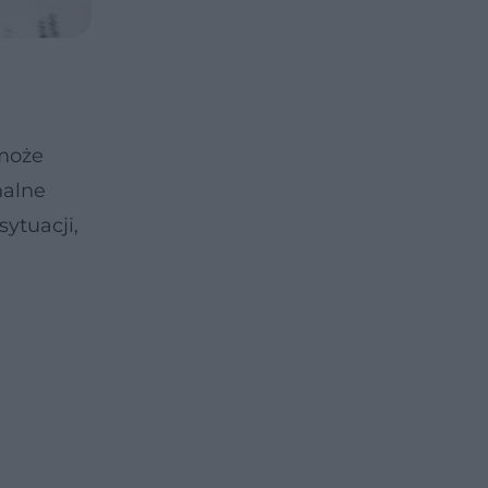
 może
nalne
ytuacji,