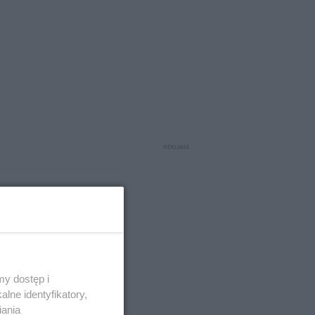
y dostęp i
lne identyfikatory,
iania
sisz