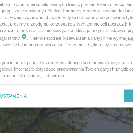
klam, wybór spersonalizowanych treści, pomiar reklam i treści, bad
a emocjonalnego i znaleźć odpowiednie dla siebie
 zgodą Użytkownika my i Zaufani Partnerzy możemy używać dokład
az aktywnie skanować charakterystykę urządzenia do celów identyfi
ść, prosimy o zgodę na korzystanie z tych technologii poprzez klikn
a i zawsze możesz ją zmienić/wycofać klikając przycisk ustawień pr
i poradzić sobie z problemem fałszywego gło
ogu strony
. Niektóre rodzaje przetwarzania danych nie wymagaj
iwić się takiemu przetwarzaniu. Preferencje będą miały zastosowanie
szymi informacjami, abyś mógł świadomie i komfortowo korzystać z
gółowe informacje dotyczące przetwarzania Twoich danych znajdzi
s
oraz po kliknięciu w „Ustawienia”.
USTAWIENIA