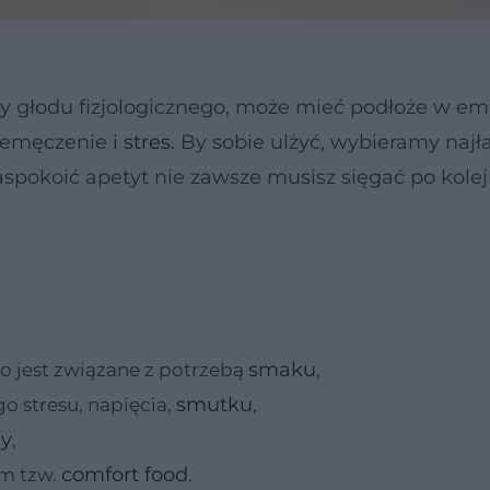
 głodu fizjologicznego, może mieć podłoże w em
rzemęczenie i
stres
. By sobie ulżyć, wybieramy najł
zaspokoić apetyt nie zawsze musisz sięgać po kole
smaku
o jest związane z potrzebą
,
smutku
o stresu, napięcia,
,
ny
,
comfort food
em tzw.
.