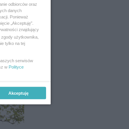
anie odbiorców oraz
nych danych
kacji. Ponieważ
ięcie „Akceptuję”.
ywatności znajdujący
du.
ą zgody użytkownika,
 tylko na tej
3
 naszych serwisów
esz w
Polityce
Akceptuję