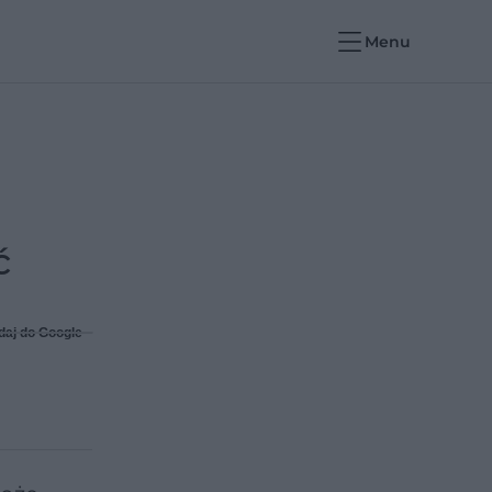
Menu
ć
daj do Google