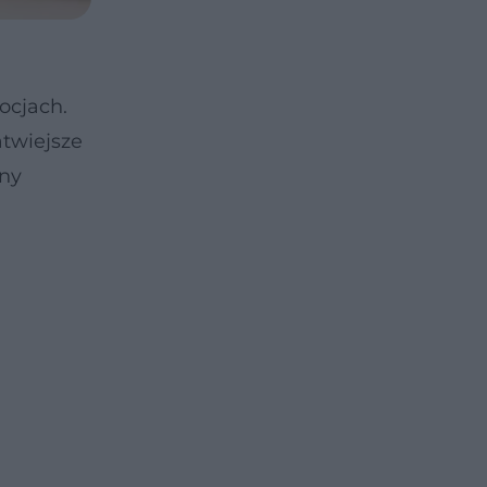
ocjach.
atwiejsze
jny