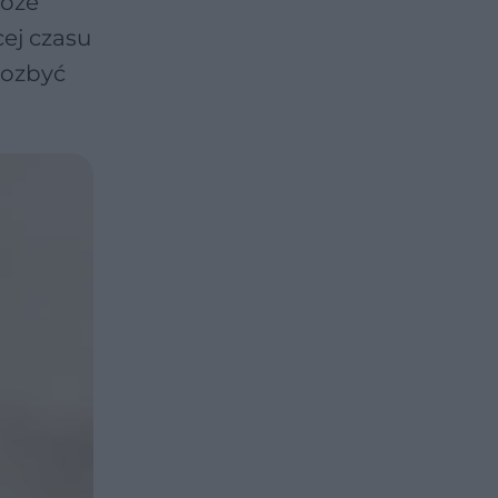
Może
cej czasu
pozbyć