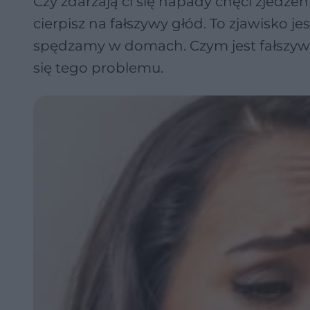
Czy zdarzają ci się napady chęci zjedze
cierpisz na fałszywy głód. To zjawisko je
spędzamy w domach. Czym jest fałszywy
się tego problemu.