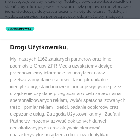
nie zastępuje porady lekarskiej. Redakcja serwisu dokłada wszelkich
starań, aby informacje w nim zawarte były poprawne merytorycznie,
jednakże decyzja dotycząca leczenia należy do lekarza. Redakcja i
wydawca serwisu nie ponoszą odpowiedzialności wynikającej z
zastosowania informacji zamieszczonych na stronach serwisu, który
nie prowadzi działalności leczniczej polegającej na udzielaniu
świadczeń zdrowotnych w rozumieniu art. 3 ust 1 ustawy o
działalności leczniczej.
Drogi Użytkowniku,
Żaden utwór zamieszczony w serwisie nie może być powielany i
My, naszych 1162 zaufanych partnerów oraz inne
rozpowszechniany lub dalej rozpowszechniany w jakikolwiek sposób
podmioty z Grupy ZPR Media uzyskujemy dostęp i
(w tym także elektroniczny lub mechaniczny) na jakimkolwiek polu
eksploatacji w jakiejkolwiek formie, włącznie z umieszczaniem w
przechowujemy informacje na urządzeniu oraz
Internecie bez pisemnej zgody właściciela praw. Jakiekolwiek użycie
przetwarzamy dane osobowe, takie jak unikalne
lub wykorzystanie utworów w całości lub w części z naruszeniem
identyfikatory, standardowe informacje wysyłane przez
prawa, tzn. bez właściwej zgody, jest zabronione pod groźbą kary i
może być ścigane prawnie.
urządzenie czy dane przeglądania w celu zapewniania
spersonalizowanych reklam, wybór spersonalizowanych
treści, pomiar reklam i treści, badanie odbiorców oraz
ulepszanie usług. Za zgodą Użytkownika my i Zaufani
Partnerzy możemy używać dokładnych danych
geolokalizacyjnych oraz aktywnie skanować
charakterystykę urządzenia do celów identyfikacji.
O nas