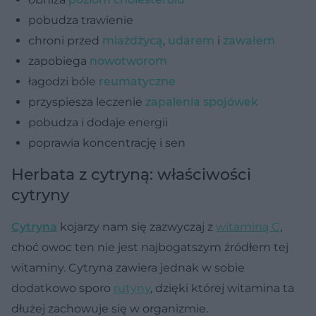
pobudza trawienie
chroni przed
miażdżycą
,
udarem
i
zawałem
zapobiega
nowotworom
łagodzi bóle
reumatyczne
przyspiesza leczenie
zapalenia spojówek
pobudza i dodaje energii
poprawia koncentrację i sen
Herbata z cytryną: właściwości
cytryny
Cytryna
kojarzy nam się zazwyczaj z
witaminą C
,
choć owoc ten nie jest najbogatszym źródłem tej
witaminy. Cytryna zawiera jednak w sobie
dodatkowo sporo
rutyny
, dzięki której witamina ta
dłużej zachowuje się w organizmie.