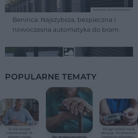
MATERIAŁ SPONSOROWANY
Beninca. Najszybsza, bezpieczna i
nowoczesna automatyka do bram
POPULARNE TEMATY
To nie zawsze
Długo czekali na tę
niestrawność. Te
decyzję. Ministerstwo
objawy mogą
rozszerza refundację
Ile maksymalnie