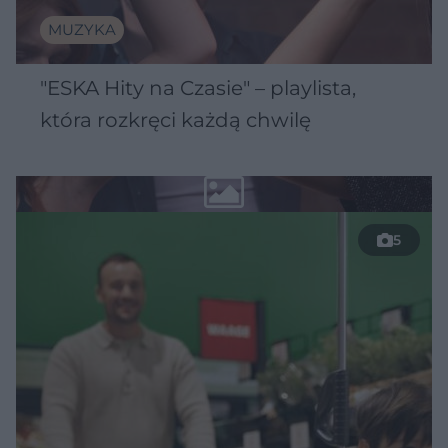
MUZYKA
"ESKA Hity na Czasie" – playlista,
która rozkręci każdą chwilę
5