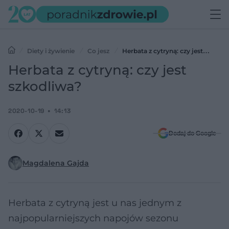
Diety i żywienie
Co jesz
Herbata z cytryną: czy jest
szkodliwa?
Herbata z cytryną: czy jest
szkodliwa?
2020-10-19
14:13
Dodaj do Google
Magdalena Gajda
Herbata z cytryną jest u nas jednym z
najpopularniejszych napojów sezonu