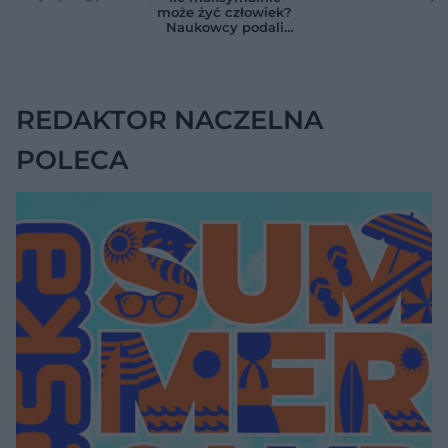
wskazywać na raka
pomp insulinowych
może żyć człowiek?
trzustki
Naukowcy podali
zaskakującą liczbę
REDAKTOR NACZELNA
POLECA