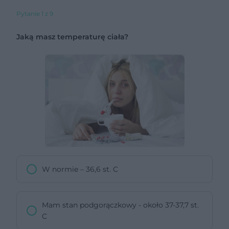
Pytanie 1 z 9
Jaką masz temperaturę ciała?
W normie – 36,6 st. C
Mam stan podgorączkowy - około 37-37,7 st.
C