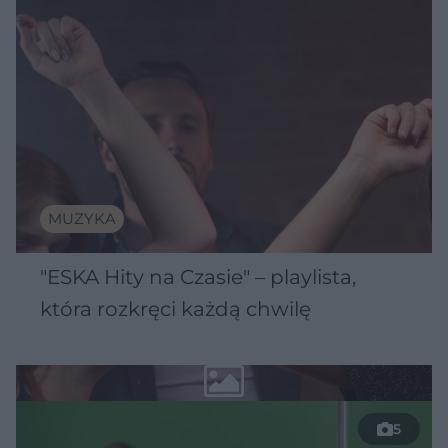
MUZYKA
"ESKA Hity na Czasie" – playlista,
która rozkręci każdą chwilę
5