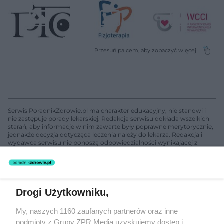
Serwis PoradnikZdrowie.pl ma charakter edukacyjny, nie stanowi i
nie zastępuje porady lekarskiej. Redakcja serwisu dokłada wszelkich
starań, aby informacje w nim zawarte były poprawne merytorycznie,
jednakże decyzja dotycząca leczenia należy do lekarza. Redakcja i
wydawca serwisu nie ponoszą odpowiedzialności wynikającej z
zastosowania informacji zamieszczonych na stronach serwisu, który
nie prowadzi działalności leczniczej polegającej na udzielaniu
świadczeń zdrowotnych w rozumieniu art. 3 ust 1 ustawy o
działalności leczniczej.
Drogi Użytkowniku,
Żaden utwór zamieszczony w serwisie nie może być powielany i
My, naszych 1160 zaufanych partnerów oraz inne
rozpowszechniany lub dalej rozpowszechniany w jakikolwiek sposób
podmioty z Grupy ZPR Media uzyskujemy dostęp i
(w tym także elektroniczny lub mechaniczny) na jakimkolwiek polu