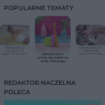
POPULARNE TEMATY
Prostsze plecy i
Nie tylko jelita. Ta
mniej bólu w 6
częstotliwość
tygodni. Te ćwiczenia
wypróżnień może
Zdrowie jamy
pomagają
mieć znaczenie dla
ustnej nie jedzie na
zmniejszyć wdowi
całego organizmu
urlop. Dlaczego
garb
podczas wakacji nie
warto zapominać o
przestrzeniach
międzyzębowych?
REDAKTOR NACZELNA
POLECA