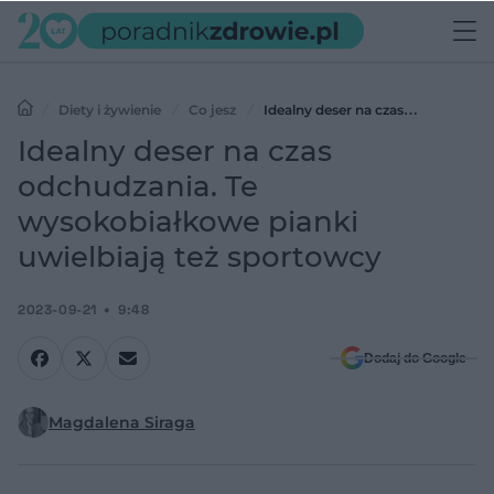
Diety i żywienie
Co jesz
Idealny deser na czas
odchudzania. Te wysokobiałkowe pianki uwielbiają też sportowcy
Idealny deser na czas
odchudzania. Te
wysokobiałkowe pianki
uwielbiają też sportowcy
2023-09-21
9:48
Dodaj do Google
Magdalena Siraga