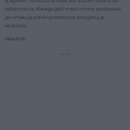
ją agarem. Poniższy przepis jest szybki i prosty do
odtworzenia, dlatego jeśli masz ochotę spróbować
jak smakują pianki proteinowe przygotuj je
osobiście.
Składniki: