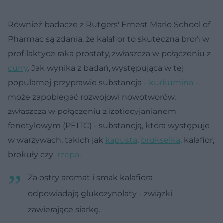
Również badacze z Rutgers' Ernest Mario School of
Pharmac są zdania, że kalafior to skuteczna broń w
profilaktyce raka prostaty, zwłaszcza w połączeniu z
curry
. Jak wynika z badań, występująca w tej
popularnej przyprawie substancja -
kurkumina
-
może zapobiegać rozwojowi nowotworów,
zwłaszcza w połączeniu z izotiocyjanianem
fenetylowym (PEITC) - substancją, która występuje
w warzywach, takich jak
kapusta
,
brukselka
, kalafior,
brokuły czy
rzepa
.
Za ostry aromat i smak kalafiora
odpowiadają glukozynolaty - związki
zawierające siarkę.