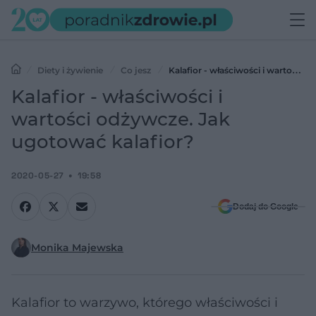
Diety i żywienie
Co jesz
Kalafior - właściwości i wartości
odżywcze. Jak ugotować kalafior?
Kalafior - właściwości i
wartości odżywcze. Jak
ugotować kalafior?
2020-05-27
19:58
Dodaj do Google
Monika Majewska
Kalafior to warzywo, którego właściwości i