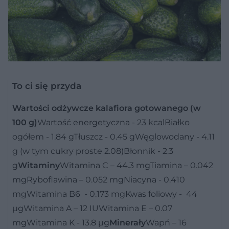
To ci się przyda
Wartości odżywcze kalafiora gotowanego (w
100 g)
Wartość energetyczna - 23 kcalBiałko
ogółem - 1.84 gTłuszcz - 0.45 gWęglowodany - 4.11
g (w tym cukry proste 2.08)Błonnik - 2.3
g
Witaminy
Witamina C – 44.3 mgTiamina – 0.042
mgRyboflawina – 0.052 mgNiacyna - 0.410
mgWitamina B6 - 0.173 mgKwas foliowy - 44
µgWitamina A – 12 IUWitamina E – 0.07
mgWitamina K - 13.8 µg
Minerały
Wapń – 16