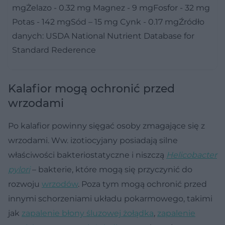
mgŻelazo - 0.32 mg Magnez - 9 mgFosfor - 32 mg
Potas - 142 mgSód – 15 mg Cynk - 0.17 mgŹródło
danych: USDA National Nutrient Database for
Standard Rederence
Kalafior mogą ochronić przed
wrzodami
Po kalafior powinny sięgać osoby zmagające się z
wrzodami. Ww. izotiocyjany posiadają silne
właściwości bakteriostatyczne i niszczą
Helicobacter
pylori
– bakterie, które mogą się przyczynić do
rozwoju
wrzodów
. Poza tym mogą ochronić przed
innymi schorzeniami układu pokarmowego, takimi
jak
zapalenie błony śluzowej żołądka
,
zapalenie