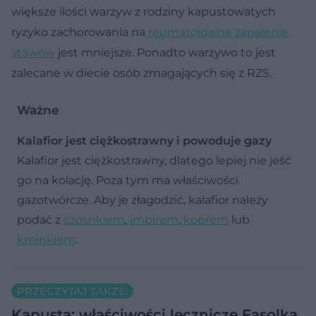
większe ilości warzyw z rodziny kapustowatych
ryzyko zachorowania na
reumatoidalne zapalenie
stawów
jest mniejsze. Ponadto warzywo to jest
zalecane w diecie osób zmagających się z RZS.
Ważne
Kalafior jest ciężkostrawny i powoduje gazy
Kalafior jest ciężkostrawny, dlatego lepiej nie jeść
go na kolację. Poza tym ma właściwości
gazotwórcze. Aby je złagodzić, kalafior należy
podać z
czosnkiem
,
imbirem
,
koprem
lub
kminkiem
.
PRZECZYTAJ TAKŻE:
Kapusta: właściwości lecznicze
Fasolka