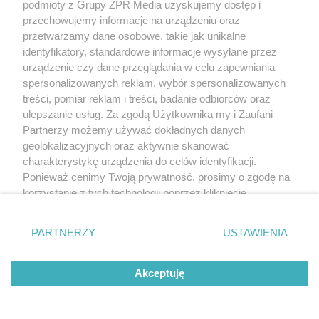
podmioty z Grupy ZPR Media uzyskujemy dostęp i
przechowujemy informacje na urządzeniu oraz
przetwarzamy dane osobowe, takie jak unikalne
identyfikatory, standardowe informacje wysyłane przez
urządzenie czy dane przeglądania w celu zapewniania
spersonalizowanych reklam, wybór spersonalizowanych
treści, pomiar reklam i treści, badanie odbiorców oraz
ulepszanie usług. Za zgodą Użytkownika my i Zaufani
Partnerzy możemy używać dokładnych danych
geolokalizacyjnych oraz aktywnie skanować
charakterystykę urządzenia do celów identyfikacji.
TEKST SPONSOROWANY
Ponieważ cenimy Twoją prywatność, prosimy o zgodę na
Daleko do pięciu porcji dziennie.
korzystanie z tych technologii poprzez kliknięcie
Badanie pokazuje, jak Polacy
„Akceptuję”. Zgoda jest dobrowolna i zawsze możesz ją
zmienić/wycofać klikając przycisk ustawień prywatności
naprawdę jedzą warzywa i owoce
PARTNERZY
USTAWIENIA
znajdujący się w lewym dolnym rogu strony
. Niektóre
rodzaje przetwarzania danych nie wymagają zgody
Akceptuję
użytkownika, ale masz prawo sprzeciwić się takiemu
przetwarzaniu. Preferencje będą miały zastosowanie tylko
na tej witrynie.