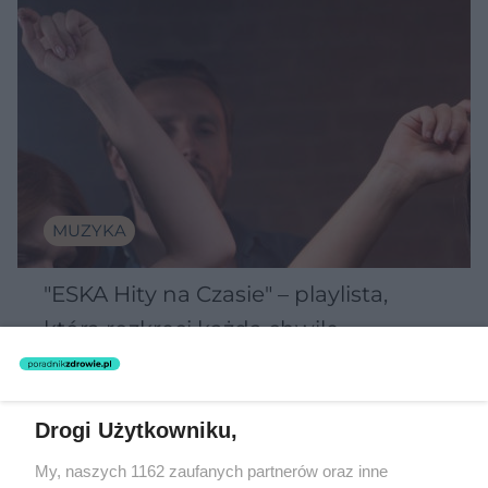
MUZYKA
"ESKA Hity na Czasie" – playlista,
która rozkręci każdą chwilę
Drogi Użytkowniku,
5
My, naszych 1162 zaufanych partnerów oraz inne