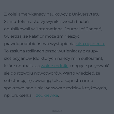
Z kolei amerykańscy naukowcy z Uniwersytetu
Stanu Teksas, którzy wyniki swoich badań
opublikowali w "International Journal of Cancer",
twierdzą, że kalafior może zmniejszyć
prawdopodobieństwo wystąpienia
raka pęcherza.
To zasługa roślinach przeciwutleniaczy z grupy
izotiocyjanów (do których należy m.in sulforafan),
które neutralizują
wolne rodniki
, mogące przyczynić
się do rozwoju nowotworów. Warto wiedzieć, że
substancję tę zawierają także kapusta i inne
spokrewnione z nią warzywa z rodziny krzyżowych,
np. brukselka i
rzodkiewka
.