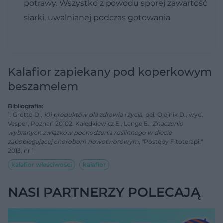
potrawy. Wszystko z powodu sporej zawartość
siarki, uwalnianej podczas gotowania
Kalafior zapiekany pod koperkowym
beszamelem
Bibliografia:
1. Grotto D.,
101 produktów dla zdrowia i życia
, peł. Olejnik D., wyd.
Vesper, Poznań 20102. Kałędkiewicz E., Lange E.,
Znaczenie
wybranych związków pochodzenia roślinnego w diecie
zapobiegającej chorobom nowotworowym
, "Postępy Fitoterapii"
2013, nr 1
kalafior właściwości
kalafior
NASI PARTNERZY POLECAJĄ