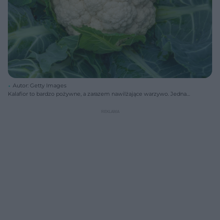
Autor: Getty Images
Kalafior to bardzo pożywne, a zarazem nawilżające warzywo. Jedna
filiżanka (100 g) kalafiora, to więcej niż jedna czwarta wody (59 m)l
oraz 3 gramy błonnika zmniejszającego apetyt.