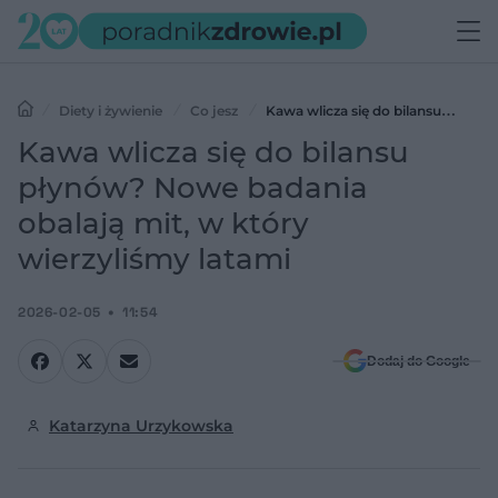
Diety i żywienie
Co jesz
Kawa wlicza się do bilansu
płynów? Nowe badania obalają mit, w który wierzyliśmy latami
Kawa wlicza się do bilansu
płynów? Nowe badania
obalają mit, w który
wierzyliśmy latami
2026-02-05
11:54
Dodaj do Google
Katarzyna Urzykowska