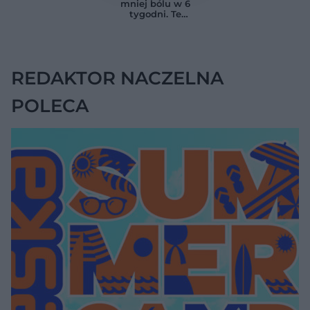
produktów
wskazywać na
mniej bólu w 6
pomagają przy
chorobę, która długo
tygodni. Te
anemii
nie daje objawów
ćwiczenia
pomagają
zmniejszyć wdowi
garb
REDAKTOR NACZELNA
POLECA