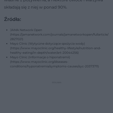
składają się z niej w ponad 90%.
Źródła:
JAMA Network Open
(https://jamanetwork.com/journals/jamanetworkopen/fullarticle/
2827021)
Mayo Clinic (Wytyczne dotyczące spożycia wody)
(https://www.mayoclinic.org/healthy-lifestyle/nutrition-and-
healthy-eating/in-depth/water/art-20044256)
Mayo Clinic (Informacje o hiponatremii)
(https://www.mayoclinic.org/diseases-
conditions/hyponatremia/symptoms-causes/syc-20373711)