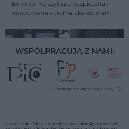
Beninca. Najszybsza, bezpieczna i
nowoczesna automatyka do bram
WSPÓŁPRACUJĄ Z NAMI:
Serwis PoradnikZdrowie.pl ma charakter edukacyjny, nie stanowi i
nie zastępuje porady lekarskiej. Redakcja serwisu dokłada wszelkich