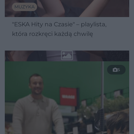
MUZYKA
"ESKA Hity na Czasie" – playlista,
która rozkręci każdą chwilę
5