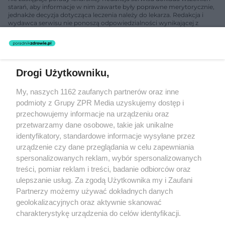
starań, aby informacje w nim zawarte były poprawne merytorycznie,
jednakże decyzja dotycząca leczenia należy do lekarza. Redakcja i
wydawca serwisu nie ponoszą odpowiedzialności wynikającej z
zastosowania informacji zamieszczonych na stronach serwisu, który
nie prowadzi działalności leczniczej polegającej na udzielaniu
świadczeń zdrowotnych w rozumieniu art. 3 ust 1 ustawy o
działalności leczniczej.
Drogi Użytkowniku,
Żaden utwór zamieszczony w serwisie nie może być powielany i
My, naszych 1162 zaufanych partnerów oraz inne
rozpowszechniany lub dalej rozpowszechniany w jakikolwiek sposób
podmioty z Grupy ZPR Media uzyskujemy dostęp i
(w tym także elektroniczny lub mechaniczny) na jakimkolwiek polu
eksploatacji w jakiejkolwiek formie, włącznie z umieszczaniem w
przechowujemy informacje na urządzeniu oraz
Internecie bez pisemnej zgody właściciela praw. Jakiekolwiek użycie
przetwarzamy dane osobowe, takie jak unikalne
lub wykorzystanie utworów w całości lub w części z naruszeniem
identyfikatory, standardowe informacje wysyłane przez
prawa, tzn. bez właściwej zgody, jest zabronione pod groźbą kary i
może być ścigane prawnie.
urządzenie czy dane przeglądania w celu zapewniania
spersonalizowanych reklam, wybór spersonalizowanych
treści, pomiar reklam i treści, badanie odbiorców oraz
ulepszanie usług. Za zgodą Użytkownika my i Zaufani
Partnerzy możemy używać dokładnych danych
geolokalizacyjnych oraz aktywnie skanować
charakterystykę urządzenia do celów identyfikacji.
O nas
Ponieważ cenimy Twoją prywatność, prosimy o zgodę na