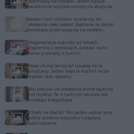
alarmowy od trzustki. Jeden nawyk
skutecznie wycisza ochotę na słodycze
Jeden ruch ostrzem wystarczy do
skażenia całej sałatki. Bakterie ze skórki
awokado przenoszą się na siedem
kolejnych produktów
Regeneracja wątroby po lekach.
Zapomnij o detoksach, postaw na te
tanie produkty z kuchni
Masz chorą tarczycę? Uważaj na te
produkty. Jeden błąd w kuchni może
nasilać stan zapalny
Ból pleców od siedzenia minie szybciej
niż myślisz. Te 4 ruchy to ratunek dla
twojego kręgosłupa
Chleb na diecie? Ten jeden wybór przy
półce zmienia wszystko i wspiera
odchudzanie