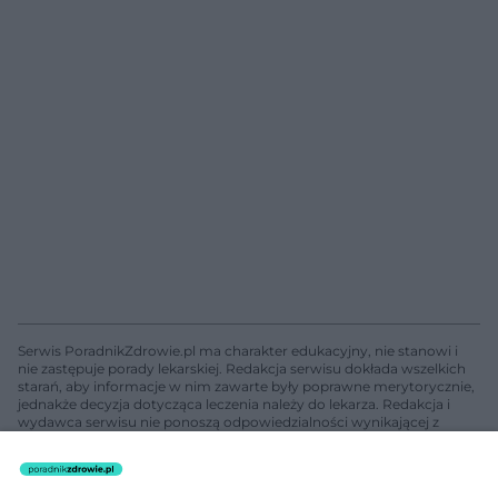
Serwis PoradnikZdrowie.pl ma charakter edukacyjny, nie stanowi i
nie zastępuje porady lekarskiej. Redakcja serwisu dokłada wszelkich
starań, aby informacje w nim zawarte były poprawne merytorycznie,
jednakże decyzja dotycząca leczenia należy do lekarza. Redakcja i
wydawca serwisu nie ponoszą odpowiedzialności wynikającej z
zastosowania informacji zamieszczonych na stronach serwisu, który
nie prowadzi działalności leczniczej polegającej na udzielaniu
świadczeń zdrowotnych w rozumieniu art. 3 ust 1 ustawy o
działalności leczniczej.