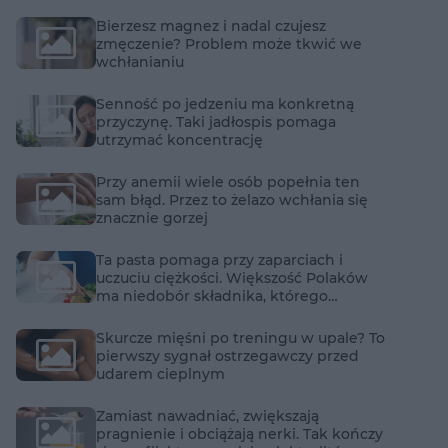
Bierzesz magnez i nadal czujesz
zmęczenie? Problem może tkwić we
wchłanianiu
Senność po jedzeniu ma konkretną
przyczynę. Taki jadłospis pomaga
utrzymać koncentrację
Przy anemii wiele osób popełnia ten
sam błąd. Przez to żelazo wchłania się
znacznie gorzej
Ta pasta pomaga przy zaparciach i
uczuciu ciężkości. Większość Polaków
ma niedobór składnika, którego
dostarcza
Skurcze mięśni po treningu w upale? To
pierwszy sygnał ostrzegawczy przed
udarem cieplnym
Zamiast nawadniać, zwiększają
pragnienie i obciążają nerki. Tak kończy