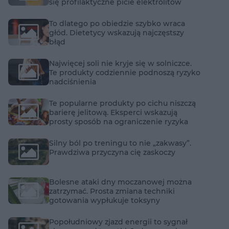
się profilaktyczne picie elektrolitów
To dlatego po obiedzie szybko wraca
głód. Dietetycy wskazują najczęstszy
błąd
Najwięcej soli nie kryje się w solniczce.
Te produkty codziennie podnoszą ryzyko
nadciśnienia
Te popularne produkty po cichu niszczą
barierę jelitową. Eksperci wskazują
prosty sposób na ograniczenie ryzyka
Silny ból po treningu to nie „zakwasy”.
Prawdziwa przyczyna cię zaskoczy
Bolesne ataki dny moczanowej można
zatrzymać. Prosta zmiana techniki
gotowania wypłukuje toksyny
Popołudniowy zjazd energii to sygnał