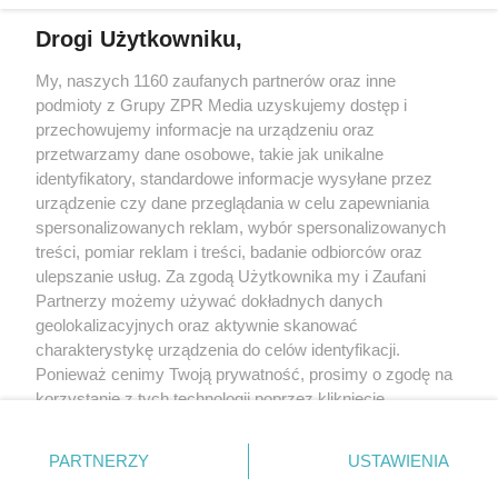
Drogi Użytkowniku,
Żaden utwór zamieszczony w serwisie nie może być powielany i
My, naszych 1160 zaufanych partnerów oraz inne
rozpowszechniany lub dalej rozpowszechniany w jakikolwiek sposób
(w tym także elektroniczny lub mechaniczny) na jakimkolwiek polu
podmioty z Grupy ZPR Media uzyskujemy dostęp i
eksploatacji w jakiejkolwiek formie, włącznie z umieszczaniem w
przechowujemy informacje na urządzeniu oraz
Internecie bez pisemnej zgody właściciela praw. Jakiekolwiek użycie
przetwarzamy dane osobowe, takie jak unikalne
lub wykorzystanie utworów w całości lub w części z naruszeniem
prawa, tzn. bez właściwej zgody, jest zabronione pod groźbą kary i
identyfikatory, standardowe informacje wysyłane przez
może być ścigane prawnie.
urządzenie czy dane przeglądania w celu zapewniania
spersonalizowanych reklam, wybór spersonalizowanych
treści, pomiar reklam i treści, badanie odbiorców oraz
ulepszanie usług. Za zgodą Użytkownika my i Zaufani
Partnerzy możemy używać dokładnych danych
geolokalizacyjnych oraz aktywnie skanować
charakterystykę urządzenia do celów identyfikacji.
O nas
Ponieważ cenimy Twoją prywatność, prosimy o zgodę na
korzystanie z tych technologii poprzez kliknięcie
Informacje prawne
„Akceptuję”. Zgoda jest dobrowolna i zawsze możesz ją
Nasze serwisy
zmienić/wycofać klikając przycisk ustawień prywatności
PARTNERZY
USTAWIENIA
znajdujący się w lewym dolnym rogu strony
. Niektóre
© 2026 Grupa ZPR Media