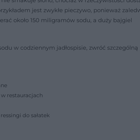
ie smakuje słono, chociaż w rzeczywistości dost
rzykładem jest zwykłe pieczywo, ponieważ zaled
erać około 150 miligramów sodu, a duży bajgiel
e sodu w codziennym jadłospisie, zwróć szczególn
ane
 w restauracjach
ressingi do sałatek