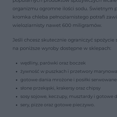
popularnych produktów spożywczych wcale n
organizmu ogromne ilości sodu. Świetnym p
kromka chleba pełnoziarnistego potrafi zawi
wieloziarnisty nawet 600 miligramów.
Jeśli chcesz skutecznie ograniczyć spożyci
na poniższe wyroby dostępne w sklepach:
wędliny, parówki oraz boczek
żywność w puszkach i przetwory marynow
gotowe dania mrożone i posiłki serwowane
słone przekąski, krakersy oraz chipsy
sosy sojowe, keczupy, musztardy i gotowe d
sery, pizze oraz gotowe pieczywo.