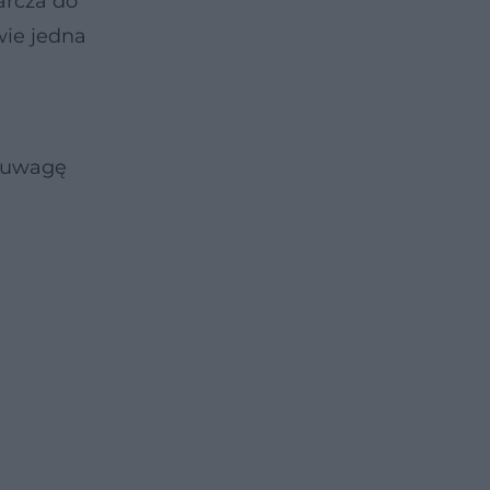
arcza do
wie jedna
ą uwagę