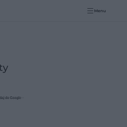
Menu
ty
daj do Google