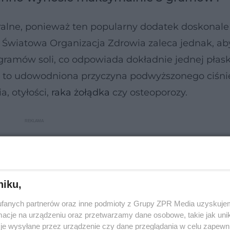
uralne, ponieważ ten popularny dodatek doskonale
 Światowa Organizacja Zdrowia zaleca jednak, ab
 gramów soli, co odpowiada dokładnie jednej płask
ki to udowodniona przyczyna podwyższonego ciśnie
, otyłości,
raka żołądka
czy osteoporozy.
niku,
fanych partnerów oraz inne podmioty z Grupy ZPR Media uzyskujem
cje na urządzeniu oraz przetwarzamy dane osobowe, takie jak unika
je wysyłane przez urządzenie czy dane przeglądania w celu zapewn