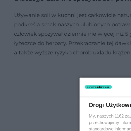
Używanie soli w kuchni jest całkowicie nat
podkreśla smak naszych ulubionych potraw.
człowiek spożywał dziennie nie więcej niż 5
łyżeczce do herbaty. Przekraczanie tej daw
a także wyższe ryzyko chorób układu krążenia
Drogi Użytkow
My, naszych 1162 zau
przechowujemy informa
standardowe informac