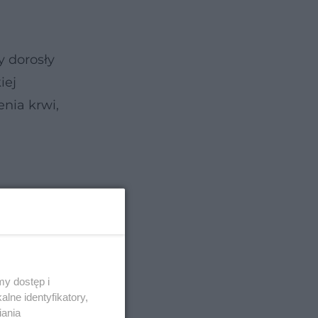
y dorosły
iej
nia krwi,
y dostęp i
lne identyfikatory,
iania