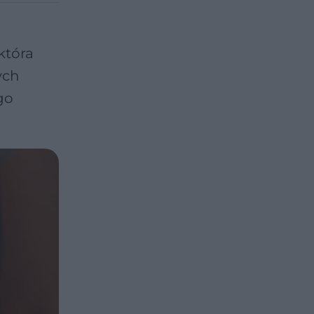
która
ych
go