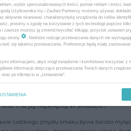
klam, wybór spersonalizowanych treści, pomiar reklam i treści, bad
 zgodą Użytkownika my i Zaufani Partnerzy możemy używać dokład
az aktywnie skanować charakterystykę urządzenia do celów identyfi
ść, prosimy o zgodę na korzystanie z tych technologii poprzez klikn
rne spożycie sodu doprowadziło do niemal dwóch
a i zawsze możesz ją zmienić/wycofać klikając przycisk ustawień pr
ogu strony
. Niektóre rodzaje przetwarzania danych nie wymagaj
enie krwi i choroby nerek wynikające z niewłaści
iwić się takiemu przetwarzaniu. Preferencje będą miały zastosowanie
iek wyraźnych objawów.
Najlepszym punktem wyjś
e sól przyjmujesz nie tylko bezpośrednio z solni
szymi informacjami, abyś mógł świadomie i komfortowo korzystać z
ności
.
gółowe informacje dotyczące przetwarzania Twoich danych znajdzi
s
oraz po kliknięciu w „Ustawienia”.
iśnienie
USTAWIENIA
ość ma jej najwięcej w składzie?
tawie ludzkiego zmysłu smaku bywa bardzo myląc