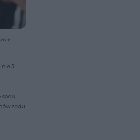
iecie.
lnie 5
o sodu
amów sodu