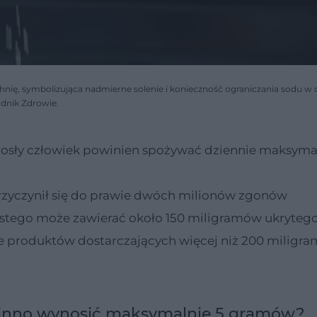
nię, symbolizująca nadmierne solenie i konieczność ograniczania sodu w d
adnik Zdrowie.
osły człowiek powinien spożywać dziennie maksyma
przyczynił się do prawie dwóch milionów zgonów
stego może zawierać około 150 miligramów ukryteg
e produktów dostarczających więcej niż 200 miligr
owinno wynosić maksymalnie 5 gramów?