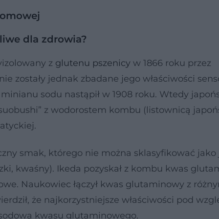
domowej
iwe dla zdrowia?
yizolowany z
glutenu
pszenicy
w 1866 roku przez
ie zostały jednak zbadane jego właściwości sens
aminianu sodu nastąpił w 1908 roku. Wtedy japońs
tsuobushi” z wodorostem kombu (listownicą japoń
tyckiej.
zny smak, którego nie można sklasyfikować jako 
rzki, kwaśny). Ikeda pozyskał z kombu kwas gluta
akowe. Naukowiec łączył kwas glutaminowy z różn
twierdził, że najkorzystniejsze właściwości pod wz
sodowa kwasu glutaminowego.