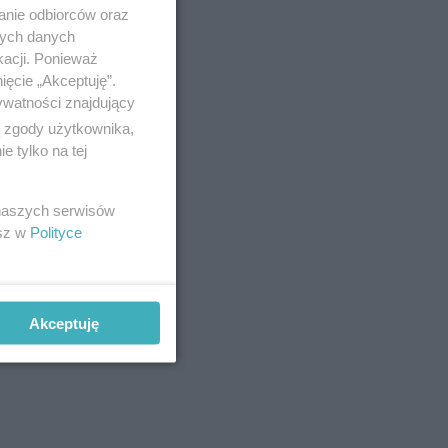
anie odbiorców oraz
nych danych
kacji. Ponieważ
ięcie „Akceptuję”.
ywatności znajdujący
ą zgody użytkownika,
 tylko na tej
ie
 naszych serwisów
esz w
Polityce
zapachowy
odatek do
Akceptuję