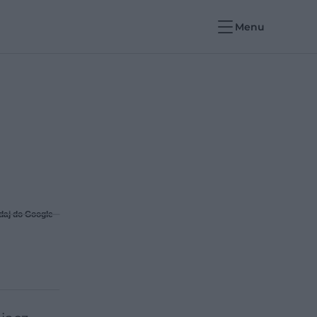
Menu
daj do Google