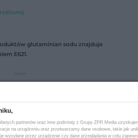
rzelowej
roduktów glutaminian sodu znajduje
niem E621.
niku,
fanych partnerów oraz inne podmioty z Grupy ZPR Media uzyskujem
cje na urządzeniu oraz przetwarzamy dane osobowe, takie jak unika
je wysyłane przez urządzenie czy dane przeglądania w celu zapewn