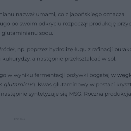
nianu nazwał umami, co z japońskiego oznacza
ugo po swoim odkryciu rozpoczął produkcję przyp
o glutaminianu sodu.
ódeł, np. poprzez hydrolizę ługu z rafinacji
burak
i
kukurydzy
, a następnie przekształcać w sól.
 go w wyniku fermentacji pożywki bogatej w
węgl
s glutamicus
). Kwas glutaminowy w postaci krysz
a następnie syntetyzuje się MSG. Roczna produkcj