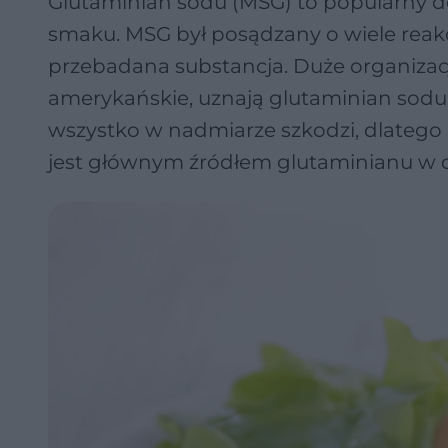
Glutaminian sodu (MSG) to popularny 
smaku. MSG był posądzany o wiele reakc
przebadana substancja. Duże organizacje
amerykańskie, uznają glutaminian sodu
wszystko w nadmiarze szkodzi, dlatego 
jest głównym źródłem glutaminianu w d