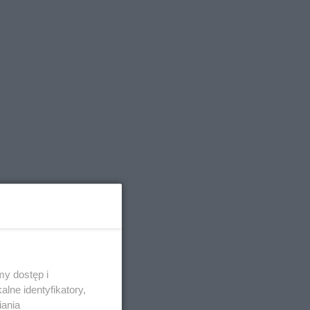
y dostęp i
lne identyfikatory,
iania