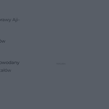
rawy Aji-
ów
owodany
tałów
a