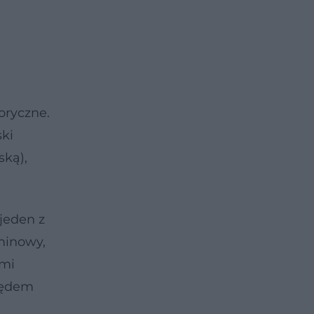
oryczne.
ki
ską),
jeden z
minowy,
ymi
ględem