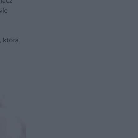
iacz
wie
 która