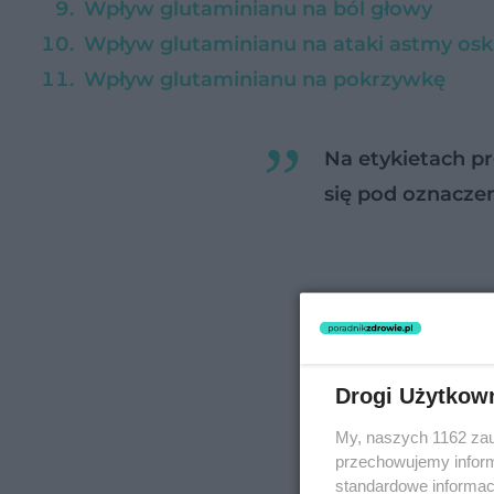
Wpływ glutaminianu na ból głowy
Wpływ glutaminianu na ataki astmy osk
Wpływ glutaminianu na pokrzywkę
Na etykietach p
się pod oznacze
Drogi Użytkow
My, naszych 1162 zau
przechowujemy informa
standardowe informac