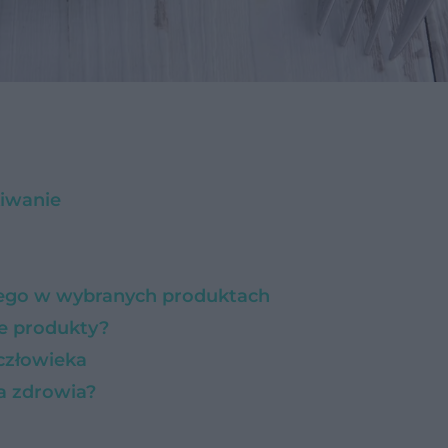
kiwanie
ego w wybranych produktach
ne produkty?
człowieka
la zdrowia?