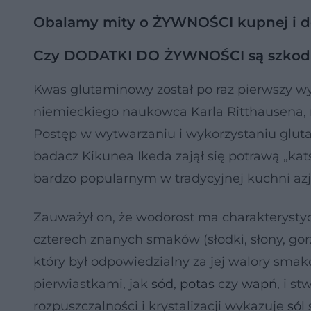
Obalamy mity o ŻYWNOŚCI kupnej i 
Czy DODATKI DO ŻYWNOŚCI są szkodl
Kwas glutaminowy został po raz pierwszy w
niemieckiego naukowca Karla Ritthausena, n
Postęp w wytwarzaniu i wykorzystaniu glut
badacz Kikunea Ikeda zajął się potrawą „ka
bardzo popularnym w tradycyjnej kuchni azja
Zauważył on, że wodorost ma charakterystyc
czterech znanych smaków (słodki, słony, go
który był odpowiedzialny za jej walory sm
pierwiastkami, jak
sód
,
potas
czy
wapń
, i s
rozpuszczalności i krystalizacji wykazuje
sól