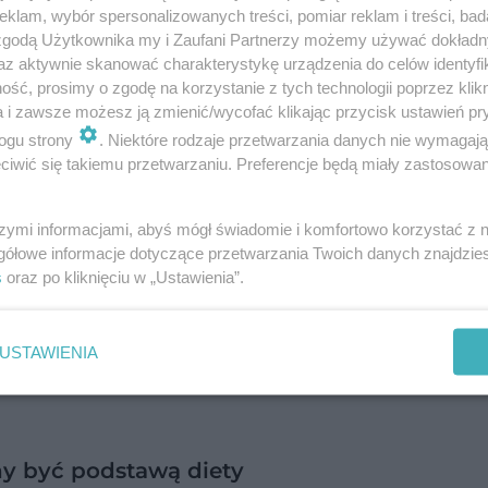
klam, wybór spersonalizowanych treści, pomiar reklam i treści, bad
 zgodą Użytkownika my i Zaufani Partnerzy możemy używać dokład
az aktywnie skanować charakterystykę urządzenia do celów identyfi
ść, prosimy o zgodę na korzystanie z tych technologii poprzez klikn
ozyskiwanie
a i zawsze możesz ją zmienić/wycofać klikając przycisk ustawień pr
ogu strony
. Niektóre rodzaje przetwarzania danych nie wymagaj
iwić się takiemu przetwarzaniu. Preferencje będą miały zastosowanie
aminowego. Natomiast
kwas glutaminowy
jest
iektórych produktach spożywczych i w organizm
szymi informacjami, abyś mógł świadomie i komfortowo korzystać z
gennych, czyli wytwarzanych w ustroju.
gółowe informacje dotyczące przetwarzania Twoich danych znajdzi
s
oraz po kliknięciu w „Ustawienia”.
ch kryształków lub proszku, jest praktycznie bez
osołowy lub grzybowy. MSG stosowany jest jako d
USTAWIENIA
 być podstawą diety