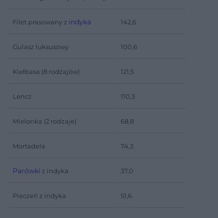
indyka
Filet prasowany z
142,6
Gulasz luksusowy
100,6
Kiełbasa (8 rodzajów)
121,5
Lencz
110,3
Mielonka (2 rodzaje)
68,8
Mortadela
74,3
Parówki
z indyka
37,0
Pieczeń z indyka
51,6