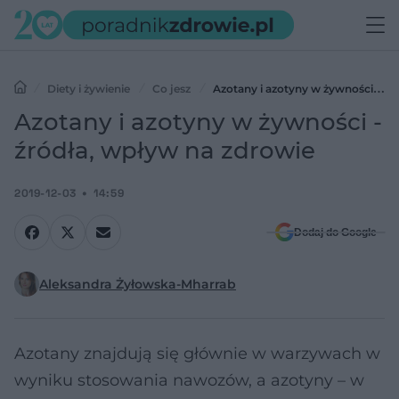
Diety i żywienie
Co jesz
Azotany i azotyny w żywności -
źródła, wpływ na zdrowie
Azotany i azotyny w żywności -
źródła, wpływ na zdrowie
2019-12-03
14:59
Dodaj do Google
Aleksandra Żyłowska-Mharrab
Azotany znajdują się głównie w warzywach w
wyniku stosowania nawozów, a azotyny – w