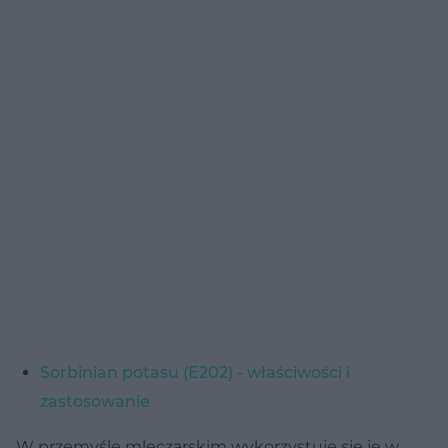
Sorbinian potasu (E202) - właściwości i
zastosowanie
W przemyśle mleczarskim wykorzystuje się je w