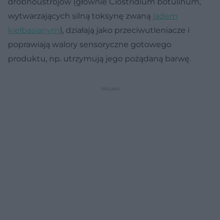
drobnoustrojów (głównie Clostridium botulinum,
wytwarzających silną toksynę zwaną
jadem
kiełbasianym
), działają jako przeciwutleniacze i
poprawiają walory sensoryczne gotowego
produktu, np. utrzymują jego pożądaną barwę.