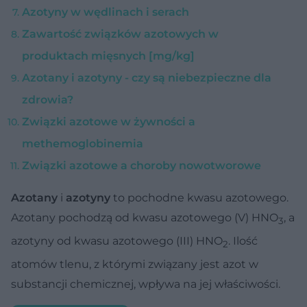
Azotyny w wędlinach i serach
Zawartość związków azotowych w
produktach mięsnych [mg/kg]
Azotany i azotyny - czy są niebezpieczne dla
zdrowia?
Związki azotowe w żywności a
methemoglobinemia
Związki azotowe a choroby nowotworowe
Azotany
i
azotyny
to pochodne kwasu azotowego.
Azotany pochodzą od kwasu azotowego (V) HNO
, a
3
azotyny od kwasu azotowego (III) HNO
. Ilość
2
atomów tlenu, z którymi związany jest azot w
substancji chemicznej, wpływa na jej właściwości.