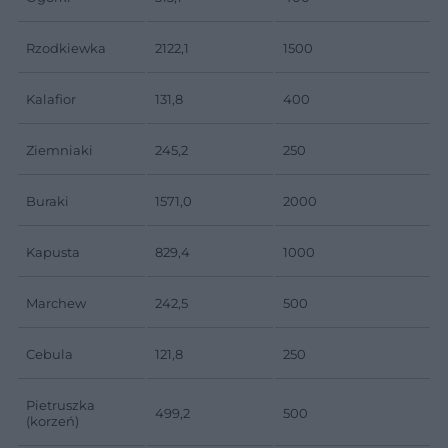
Rzodkiewka
2122,1
1500
Kalafior
131,8
400
Ziemniaki
245,2
250
Buraki
1571,0
2000
Kapusta
829,4
1000
Marchew
242,5
500
Cebula
121,8
250
Pietruszka
499,2
500
(korzeń)