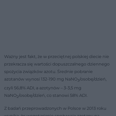
Ważny jest fakt, że w przeciętnej polskiej diecie nie
przekracza się wartości dopuszczalnego dziennego
spożycia związków azotu. Średnie pobranie
azotanów wynosi 132-190 mg NaNO
/osobę/dzień,
3
czyli 56,8% ADI, a azotynów – 3-3,5 mg
NaNO
/osobę/dzień, co stanowi 58% ADI.
2
Z badań przeprowadzonych w Polsce w 2013 roku
wynika, że wegetarianie spożywają azotany na