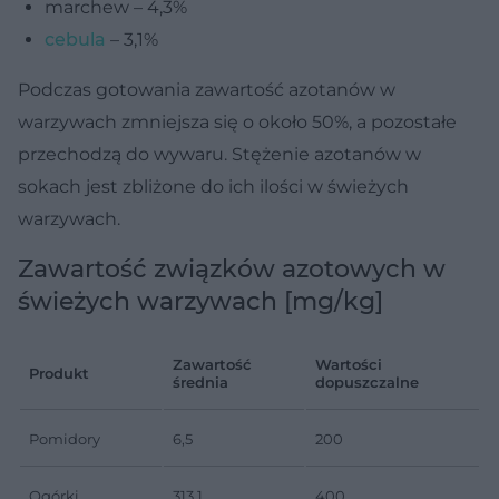
marchew – 4,3%
cebula
– 3,1%
Podczas gotowania zawartość azotanów w
warzywach zmniejsza się o około 50%, a pozostałe
przechodzą do wywaru. Stężenie azotanów w
sokach jest zbliżone do ich ilości w świeżych
warzywach.
Zawartość związków azotowych w
świeżych warzywach [mg/kg]
Zawartość
Wartości
Produkt
średnia
dopuszczalne
Pomidory
6,5
200
Ogórki
313,1
400