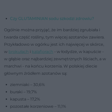
Czy GLUTAMINIAN sodu szkodzi zdrowiu?
Ogólnie można przyjąć, że im bardziej zgrubiała i
twarda część rośliny, tym więcej azotanów zawiera.
Przykładowo w ogórku jest ich najwięcej w skórce,
w
brokułach
i
kalafiorach
- w łodydze, w kapuście -
w głąbie oraz najbardziej zewnętrznych liściach, a w
marchwi - na końcu korzenia. W polskiej diecie
głównym źródłem azotanów są:
ziemniaki – 30,6%
buraki – 19,7%
kapusta – 17,2%
pozostałe korzeniowe – 11,1%