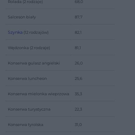
Rolada (2 rodzaje)
68,0
Salceson biały
87,7
Szynka
(12 rodzajów)
82,1
Wędzonka (2 rodzaje)
81,1
Konserwa gulasz angielski
26,0
Konserwa luncheon
25,6
Konserwa mielonka wieprzowa
35,3
Konserwa turystyczna
22,3
Konserwa tyrolska
31,0