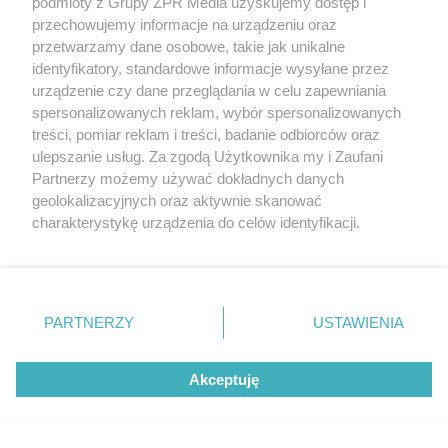
podmioty z Grupy ZPR Media uzyskujemy dostęp i
przechowujemy informacje na urządzeniu oraz
przetwarzamy dane osobowe, takie jak unikalne
identyfikatory, standardowe informacje wysyłane przez
urządzenie czy dane przeglądania w celu zapewniania
spersonalizowanych reklam, wybór spersonalizowanych
treści, pomiar reklam i treści, badanie odbiorców oraz
ulepszanie usług. Za zgodą Użytkownika my i Zaufani
Partnerzy możemy używać dokładnych danych
geolokalizacyjnych oraz aktywnie skanować
charakterystykę urządzenia do celów identyfikacji.
Ponieważ cenimy Twoją prywatność, prosimy o zgodę na
korzystanie z tych technologii poprzez kliknięcie
„Akceptuję”. Zgoda jest dobrowolna i zawsze możesz ją
zmienić/wycofać klikając przycisk ustawień prywatności
PARTNERZY
USTAWIENIA
znajdujący się w lewym dolnym rogu strony
. Niektóre
rodzaje przetwarzania danych nie wymagają zgody
Akceptuję
użytkownika, ale masz prawo sprzeciwić się takiemu
AZOTANY
przetwarzaniu. Preferencje będą miały zastosowanie tylko
na tej witrynie.
warzywa i przetwory 89,3%,