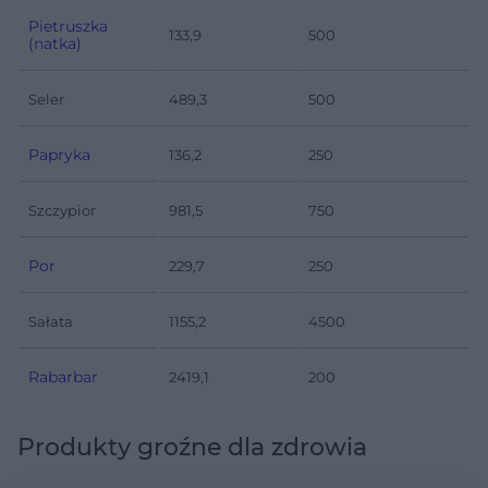
Pietruszka
133,9
500
(natka)
Seler
489,3
500
Papryka
136,2
250
Szczypior
981,5
750
Por
229,7
250
Sałata
1155,2
4500
Rabarbar
2419,1
200
Produkty groźne dla zdrowia