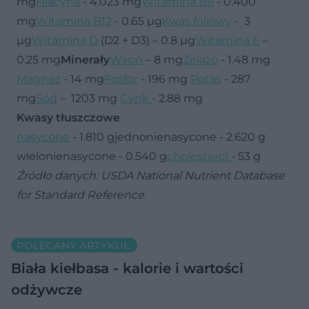
mg
Niacyna
- 4.023 mg
Witamina B6
- 0.400
mg
Witamina B12
- 0.65 µg
Kwas foliowy
- 3
µg
Witamina D
(D2 + D3) – 0.8 µg
Witamina E
–
0.25 mg
Minerały
Wapń
– 8 mg
Żelazo
- 1.48 mg
Magnez
- 14 mg
Fosfor
- 196 mg
Potas
- 287
mg
Sód
– 1203 mg
Cynk
- 2.88 mg
Kwasy tłuszczowe
nasycone
- 1.810 gjednonienasycone - 2.620 g
wielonienasycone - 0.540 g
cholesterol
- 53 g
Źródło danych: USDA National Nutrient Database
for Standard Reference
POLECANY ARTYKUŁ:
Biała kiełbasa - kalorie i wartości
odżywcze