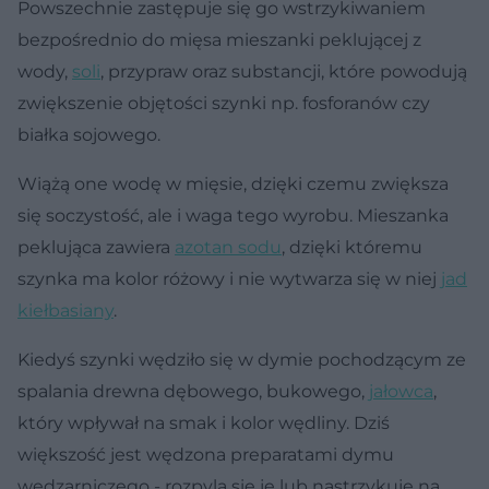
Powszechnie zastępuje się go wstrzykiwaniem
bezpośrednio do mięsa mieszanki peklującej z
wody,
soli
, przypraw oraz substancji, które powodują
zwiększenie objętości szynki np. fosforanów czy
białka sojowego.
Wiążą one wodę w mięsie, dzięki czemu zwiększa
się soczystość, ale i waga tego wyrobu. Mieszanka
peklująca zawiera
azotan sodu
, dzięki któremu
szynka ma kolor różowy i nie wytwarza się w niej
jad
kiełbasiany
.
Kiedyś szynki wędziło się w dymie pochodzącym ze
spalania drewna dębowego, bukowego,
jałowca
,
który wpływał na smak i kolor wędliny. Dziś
większość jest wędzona preparatami dymu
wędzarniczego - rozpyla się je lub nastrzykuje na