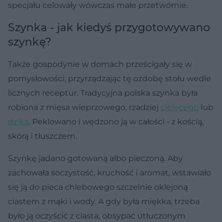
specjału celowały wówczas małe przetwórnie.
Szynka - jak kiedyś przygotowywano
szynkę?
Także gospodynie w domach prześcigały się w
pomysłowości, przyrządzając tę ozdobę stołu wedle
licznych receptur. Tradycyjna polska szynka była
robiona z mięsa wieprzowego, rzadziej
cielęcego
lub
dzika
. Peklowano i wędzono ją w całości - z kością,
skórą i tłuszczem.
Szynkę jadano gotowaną albo pieczoną. Aby
zachowała soczystość, kruchość i aromat, wstawiało
się ją do pieca chlebowego szczelnie oklejoną
ciastem z mąki i wody. A gdy była miękka, trzeba
było ją oczyścić z ciasta, obsypać utłuczonym