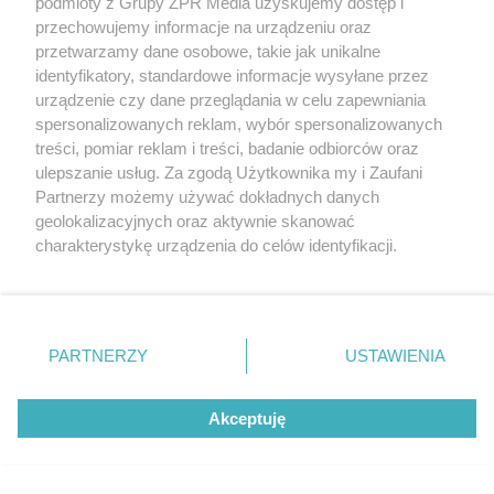
podmioty z Grupy ZPR Media uzyskujemy dostęp i
przechowujemy informacje na urządzeniu oraz
MUZYKA
przetwarzamy dane osobowe, takie jak unikalne
identyfikatory, standardowe informacje wysyłane przez
urządzenie czy dane przeglądania w celu zapewniania
"ESKA Hity na Czasie" – playlista,
spersonalizowanych reklam, wybór spersonalizowanych
która rozkręci każdą chwilę
treści, pomiar reklam i treści, badanie odbiorców oraz
ulepszanie usług. Za zgodą Użytkownika my i Zaufani
Partnerzy możemy używać dokładnych danych
geolokalizacyjnych oraz aktywnie skanować
charakterystykę urządzenia do celów identyfikacji.
Ponieważ cenimy Twoją prywatność, prosimy o zgodę na
5
korzystanie z tych technologii poprzez kliknięcie
„Akceptuję”. Zgoda jest dobrowolna i zawsze możesz ją
zmienić/wycofać klikając przycisk ustawień prywatności
PARTNERZY
USTAWIENIA
znajdujący się w lewym dolnym rogu strony
. Niektóre
rodzaje przetwarzania danych nie wymagają zgody
Akceptuję
użytkownika, ale masz prawo sprzeciwić się takiemu
przetwarzaniu. Preferencje będą miały zastosowanie tylko
na tej witrynie.