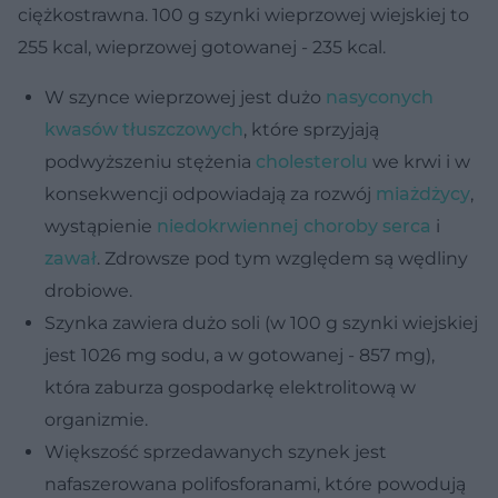
ciężkostrawna. 100 g szynki wieprzowej wiejskiej to
255 kcal, wieprzowej gotowanej - 235 kcal.
W szynce wieprzowej jest dużo
nasyconych
kwasów tłuszczowych
, które sprzyjają
podwyższeniu stężenia
cholesterolu
we krwi i w
konsekwencji odpowiadają za rozwój
miażdżycy
,
wystąpienie
niedokrwiennej choroby serca
i
zawał
. Zdrowsze pod tym względem są wędliny
drobiowe.
Szynka zawiera dużo soli (w 100 g szynki wiejskiej
jest 1026 mg sodu, a w gotowanej - 857 mg),
która zaburza gospodarkę elektrolitową w
organizmie.
Większość sprzedawanych szynek jest
nafaszerowana polifosforanami, które powodują