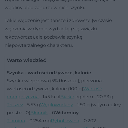
wędliny albo zanurza w nich szynki.
Takie wędzenie jest tańsze i zdrowsze (w czasie
wędzenia w dymie wydzielają się związki
rakotwórcze), ale pozbawia szynkę
niepowtarzalnego charakteru.
Warto wiedzieć
Szynka - wartości odżywcze, kalorie
Szynka wieprzowa (5% tłuszczu), pieczona -
wartości odżywcze, kalorie (100 g)
Wartość
energetyczna
- 145 kcal
Białko
ogółem - 20.93 g
Tłuszcz
- 5.53 g
Węglowodany
- 1.50 g (w tym cukry
proste - 0)
Błonnik
- 0
Witaminy
Tiamina
– 0.754 mg
Ryboflawina
– 0.202