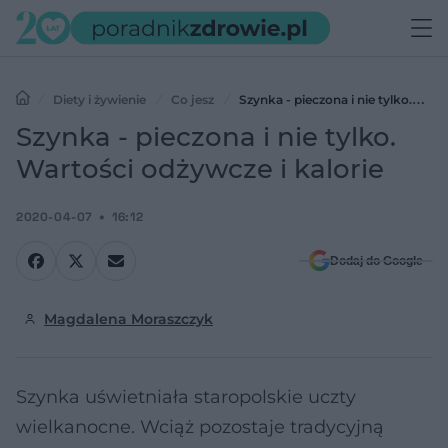
Diety i żywienie
Co jesz
Szynka - pieczona i nie tylko.
Wartości odżywcze i kalorie
Szynka - pieczona i nie tylko.
Wartości odżywcze i kalorie
2020-04-07
16:12
Dodaj do Google
Magdalena Moraszczyk
Szynka uświetniała staropolskie uczty
wielkanocne. Wciąż pozostaje tradycyjną