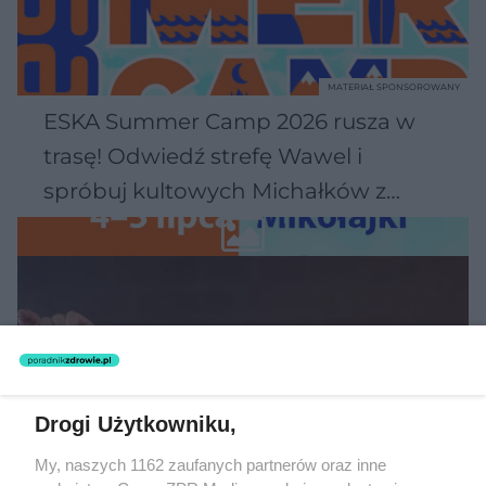
MATERIAŁ SPONSOROWANY
ESKA Summer Camp 2026 rusza w
trasę! Odwiedź strefę Wawel i
spróbuj kultowych Michałków z
Wawelu
Drogi Użytkowniku,
My, naszych 1162 zaufanych partnerów oraz inne