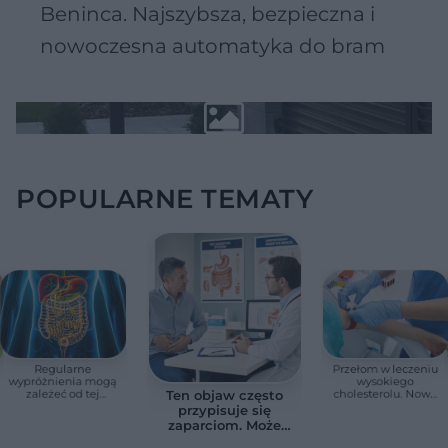
Beninca. Najszybsza, bezpieczna i
nowoczesna automatyka do bram
POPULARNE TEMATY
Regularne
Przełom w leczeniu
wypróżnienia mogą
wysokiego
zależeć od tej
cholesterolu. Nowa
Ten objaw często
witaminy. Odkrycie
terapia zmniejszyła
przypisuje się
zaskoczyło
LDL o ponad połowę
zaparciom. Może
naukowców
jednak wskazywać