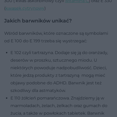
300 ( kwas askorbinowy czyli
witamina C
) oraz E 330
(
kwasek cytrynowy
)
Jakich barwników unikać?
Wśród barwników, które oznaczone są symbolami
od E 100 do E 199 trzeba się wystrzegać:
E 102 czyli tartrazyna. Dodaje się ją do oranżady,
deserów w proszku, sztucznego miodu. U
niektórych powoduje nadpobudliwość. Dzieci,
które jedzą produkty z tartrazyną mogą mieć
objawy podobne do ADHD. Barwnik jest też
szkodliwy dla astmatyków.
E 110 żółcień pomarańczowa. Znajdziemy ją w
marmoladach, żelach, żelkach oraz gumach do
żucia, a także w powłokach tabletek. Barwnik