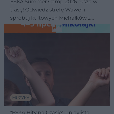
ESKA Summer Camp 2026 rusza w
trasę! Odwiedź strefę Wawel i
spróbuj kultowych Michałków z
Wawelu
MUZYKA
"ESKA Hity na Czasie" – playlista,