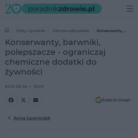
Diety i żywienie
Zdrowe odżywianie
Konserwanty,
barwniki, polepszacze - ograniczaj chemiczne dodatki do żywności
Konserwanty, barwniki,
polepszacze - ograniczaj
chemiczne dodatki do
żywności
2012-08-20
13:24
Dodaj do Google
Anna Ławniczak