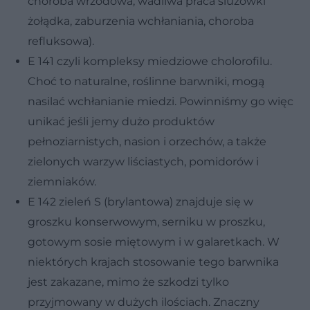
choroba wrzodowa, wadliwa praca śluzówki
żołądka, zaburzenia wchłaniania, choroba
refluksowa).
E 141 czyli kompleksy miedziowe cholorofilu.
Choć to naturalne, roślinne barwniki, mogą
nasilać wchłanianie miedzi. Powinniśmy go więc
unikać jeśli jemy dużo produktów
pełnoziarnistych, nasion i orzechów, a także
zielonych warzyw liściastych, pomidorów i
ziemniaków.
E 142 zieleń S (brylantowa) znajduje się w
groszku konserwowym, serniku w proszku,
gotowym sosie miętowym i w galaretkach. W
niektórych krajach stosowanie tego barwnika
jest zakazane, mimo że szkodzi tylko
przyjmowany w dużych ilościach. Znaczny