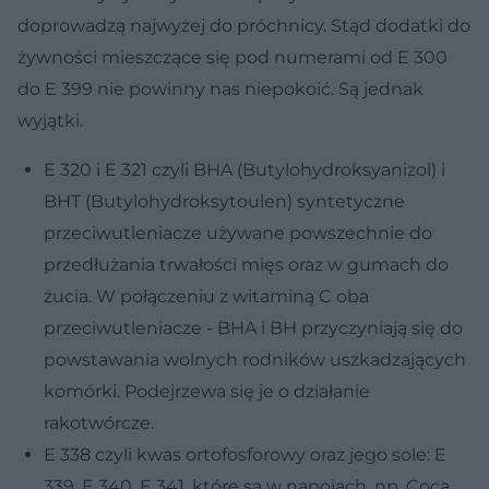
doprowadzą najwyżej do próchnicy. Stąd dodatki do
żywności mieszczące się pod numerami od E 300
do E 399 nie powinny nas niepokoić. Są jednak
wyjątki.
E 320 i E 321 czyli BHA (Butylohydroksyanizol) i
BHT (Butylohydroksytoulen) syntetyczne
przeciwutleniacze używane powszechnie do
przedłużania trwałości mięs oraz w gumach do
żucia. W połączeniu z witaminą C oba
przeciwutleniacze - BHA i BH przyczyniają się do
powstawania wolnych rodników uszkadzających
komórki. Podejrzewa się je o działanie
rakotwórcze.
E 338 czyli kwas ortofosforowy oraz jego sole: E
339, E 340, E 341, które są w napojach, np. Coca