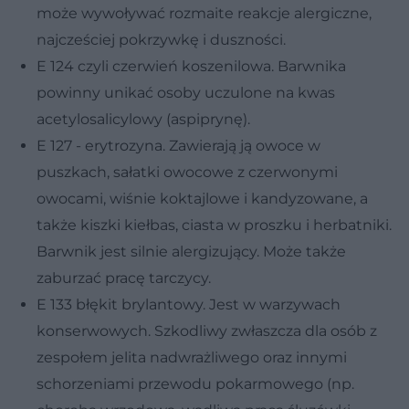
może wywoływać rozmaite reakcje alergiczne,
najcześciej pokrzywkę i duszności.
E 124 czyli czerwień koszenilowa. Barwnika
powinny unikać osoby uczulone na kwas
acetylosalicylowy (aspiprynę).
E 127 - erytrozyna. Zawierają ją owoce w
puszkach, sałatki owocowe z czerwonymi
owocami, wiśnie koktajlowe i kandyzowane, a
także kiszki kiełbas, ciasta w proszku i herbatniki.
Barwnik jest silnie alergizujący. Może także
zaburzać pracę tarczycy.
E 133 błękit brylantowy. Jest w warzywach
konserwowych. Szkodliwy zwłaszcza dla osób z
zespołem jelita nadwrażliwego oraz innymi
schorzeniami przewodu pokarmowego (np.