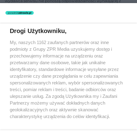
wydawca serwisu nie ponoszą odpowiedzialności wynikającej z
zastosowania informacji zamieszczonych na stronach serwisu, który
nie prowadzi działalności leczniczej polegającej na udzielaniu
świadczeń zdrowotnych w rozumieniu art. 3 ust 1 ustawy o
działalności leczniczej.
Drogi Użytkowniku,
Żaden utwór zamieszczony w serwisie nie może być powielany i
My, naszych 1162 zaufanych partnerów oraz inne
rozpowszechniany lub dalej rozpowszechniany w jakikolwiek sposób
podmioty z Grupy ZPR Media uzyskujemy dostęp i
(w tym także elektroniczny lub mechaniczny) na jakimkolwiek polu
eksploatacji w jakiejkolwiek formie, włącznie z umieszczaniem w
przechowujemy informacje na urządzeniu oraz
Internecie bez pisemnej zgody właściciela praw. Jakiekolwiek użycie
przetwarzamy dane osobowe, takie jak unikalne
lub wykorzystanie utworów w całości lub w części z naruszeniem
identyfikatory, standardowe informacje wysyłane przez
prawa, tzn. bez właściwej zgody, jest zabronione pod groźbą kary i
może być ścigane prawnie.
urządzenie czy dane przeglądania w celu zapewniania
spersonalizowanych reklam, wybór spersonalizowanych
treści, pomiar reklam i treści, badanie odbiorców oraz
ulepszanie usług. Za zgodą Użytkownika my i Zaufani
Partnerzy możemy używać dokładnych danych
geolokalizacyjnych oraz aktywnie skanować
charakterystykę urządzenia do celów identyfikacji.
O nas
Ponieważ cenimy Twoją prywatność, prosimy o zgodę na
korzystanie z tych technologii poprzez kliknięcie
Informacje prawne
„Akceptuję”. Zgoda jest dobrowolna i zawsze możesz ją