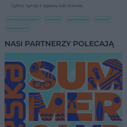
cykru: syrop z agawy lub stewia.
chemiczne dodatki
barwniki
spulchniacze
żywność
konserwanty
NASI PARTNERZY POLECAJĄ