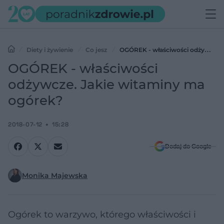
Diety i żywienie
Co jesz
OGÓREK - właściwości odżywcze.
Jakie witaminy ma ogórek?
OGÓREK - właściwości
odżywcze. Jakie witaminy ma
ogórek?
2018-07-12
15:28
Dodaj do Google
Monika Majewska
Ogórek to warzywo, którego właściwości i