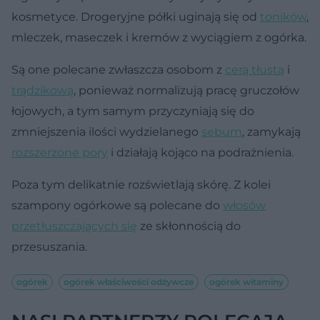
kosmetyce. Drogeryjne półki uginają się od
toników
,
mleczek, maseczek i kremów z wyciągiem z ogórka.
Są one polecane zwłaszcza osobom z
cerą tłustą
i
trądzikową
, ponieważ normalizują pracę gruczołów
łojowych, a tym samym przyczyniają się do
zmniejszenia ilości wydzielanego
sebum
, zamykają
rozszerzone pory
i działają kojąco na podrażnienia.
Poza tym delikatnie rozświetlają skórę. Z kolei
szampony ogórkowe są polecane do
włosów
przetłuszczających się
ze skłonnością do
przesuszania.
ogórek
ogórek właściwości odżywcze
ogórek witaminy