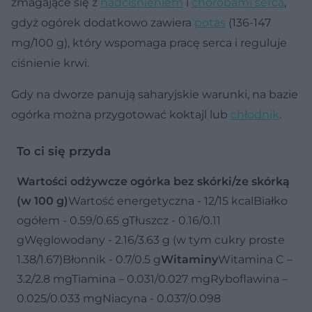
zmagające się z
nadciśnieniem
i
chorobami serca
,
gdyż ogórek dodatkowo zawiera
potas
(136-147
mg/100 g), który wspomaga pracę serca i reguluje
ciśnienie krwi.
Gdy na dworze panują saharyjskie warunki, na bazie
ogórka można przygotować koktajl lub
chłodnik
.
To ci się przyda
Wartości odżywcze ogórka bez skórki/ze skórką
(w 100 g)
Wartość energetyczna - 12/15 kcalBiałko
ogółem - 0.59/0.65 gTłuszcz - 0.16/0.11
gWęglowodany - 2.16/3.63 g (w tym cukry proste
1.38/1.67)Błonnik - 0.7/0.5 g
Witaminy
Witamina C –
3.2/2.8 mgTiamina – 0.031/0.027 mgRyboflawina –
0.025/0.033 mgNiacyna - 0.037/0.098