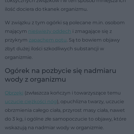
toksycznych związków i w ten sposób mniejsza ich
ilość dociera do tkanek organizmu.
W związku z tym ogórki są polecane m.in. osobom
mającym
nieświeży oddech
i zmagające się z
przykrym
zapachem potu
. Są to bowiem objawy
zbyt dużej ilości szkodliwych substancji w
organizmie.
Ogórek na pozbycie się nadmiaru
wody z organizmu
Obrzęki
(zwłaszcza kończyn i towarzyszące temu
uczucie ciężkości nóg
), opuchlizna twarzy, uczucie
obrzmienia całego ciała, przyrost masy ciała, nawet
do 3 kg, i ogólne złe samopoczucie to objawy, które
wskazują na nadmiar wody w organizmie.