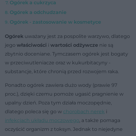
Ogórek a cukrzyca
Ogórek a odchudzanie
Ogórek - zastosowanie w kosmetyce
Ogórek
uważany jest za pospolite warzywo, dlatego
jego
właściwości
i
wartości odżywcze
nie są
zbytnio doceniane. Tymczasem ogórek jest bogaty
w przeciwutleniacze oraz w kukurbitacyny -
substancje, które chronią przed rozwojem raka.
Ponadto ogórek zawiera dużo wody (prawie 97
proc.), dzięki czemu pomoże ugasić pragnienie w
upalny dzień. Poza tym działa moczopędnie,
dlatego poleca się go w
chorobach nerek
i
infekcjach układu moczowego
, a także pomaga
oczyścić organizm z toksyn. Jednak to niejedyne