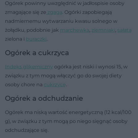
Ogórek powinny uwzględnić w jadłospisie osoby
zmagające się ze
zgagą
. Ogórki zapobiegają
nadmiernemu wytwarzaniu kwasu solnego w
żołądku, podobnie jak
marchewka
,
ziemniaki
,
sałata
zielona i
buraczki
.
Ogórek a cukrzyca
Indeks glikemiczny
ogórka jest niski i wynosi 15, w
związku z tym mogą włączyć go do swojej diety
osoby chore na
cukrzycę
.
Ogórek a odchudzanie
Ogórek ma niską wartość energetyczną (12 kcal/100
g), w związku z tym mogą po niego sięgnąć osoby
odchudzające się.