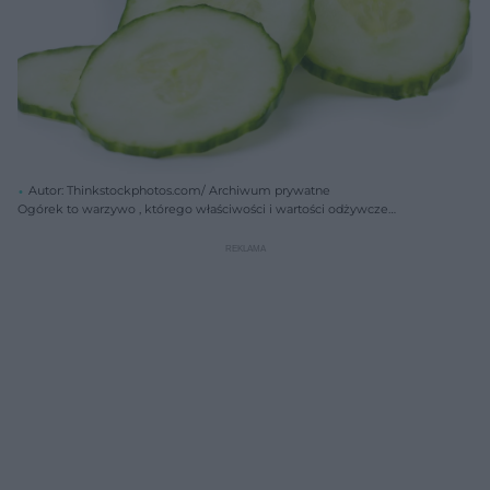
Autor: Thinkstockphotos.com/ Archiwum prywatne
Ogórek to warzywo , którego właściwości i wartości odżywcze
powinno się docenić zwłaszcza w upały.