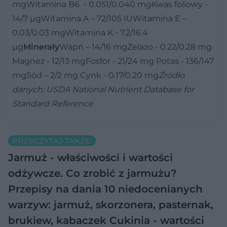
mgWitamina B6 - 0.051/0.040 mgKwas foliowy -
14/7 µgWitamina A – 72/105 IUWitamina E –
0.03/0.03 mgWitamina K - 7.2/16.4
µg
Minerały
Wapń – 14/16 mgŻelazo - 0.22/0.28 mg
Magnez - 12/13 mgFosfor - 21/24 mg Potas - 136/147
mgSód – 2/2 mg Cynk - 0.17/0.20 mg
Źródło
danych: USDA National Nutrient Database for
Standard Reference
PRZECZYTAJ TAKŻE:
Jarmuż - właściwości i wartości
odżywcze. Co zrobić z jarmużu?
Przepisy na dania
10 niedocenianych
warzyw: jarmuż, skorzonera, pasternak,
brukiew, kabaczek
Cukinia - wartości