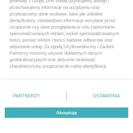
podmioty z Grupy ZPR Media uzyskujemy dostęp i
przechowujemy informacje na urządzeniu oraz
przetwarzamy dane osobowe, takie jak unikalne
identyfikatory, standardowe informacje wysyłane przez
urządzenie czy dane przeglądania w celu zapewniania
spersonalizowanych reklam, wybór spersonalizowanych
treści, pomiar reklam i treści, badanie odbiorców oraz
ulepszanie usług. Za zgodą Użytkownika my i Zaufani
Partnerzy możemy używać dokładnych danych
geolokalizacyjnych oraz aktywnie skanować
charakterystykę urządzenia do celów identyfikacji.
Ponieważ cenimy Twoją prywatność, prosimy o zgodę na
korzystanie z tych technologii poprzez kliknięcie
MATERIAŁ SPONSOROWANY
„Akceptuję”. Zgoda jest dobrowolna i zawsze możesz ją
ESKA Summer Camp 2026 rusza w
zmienić/wycofać klikając przycisk ustawień prywatności
PARTNERZY
USTAWIENIA
trasę! Odwiedź strefę Wawel i
znajdujący się w lewym dolnym rogu strony
. Niektóre
rodzaje przetwarzania danych nie wymagają zgody
spróbuj kultowych Michałków z
Akceptuję
użytkownika, ale masz prawo sprzeciwić się takiemu
Wawelu
przetwarzaniu. Preferencje będą miały zastosowanie tylko
na tej witrynie.