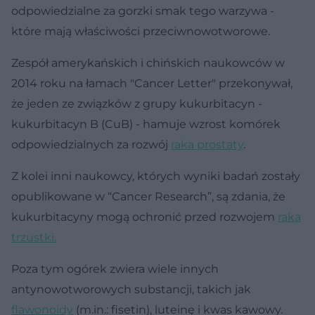
odpowiedzialne za gorzki smak tego warzywa -
które mają właściwości przeciwnowotworowe.
Zespół amerykańskich i chińskich naukowców w
2014 roku na łamach "Cancer Letter" przekonywał,
że jeden ze związków z grupy kukurbitacyn -
kukurbitacyn B (CuB) - hamuje wzrost komórek
odpowiedzialnych za rozwój
raka prostaty
.
Z kolei inni naukowcy, których wyniki badań zostały
opublikowane w “Cancer Research”, są zdania, że
kukurbitacyny mogą ochronić przed rozwojem
raka
trzustki.
Poza tym ogórek zwiera wiele innych
antynowotworowych substancji, takich jak
flawonoidy
(m.in.: fisetin), luteinę i kwas kawowy.