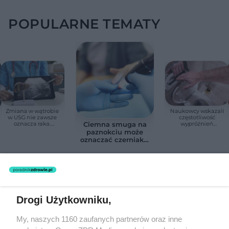
POPULARNE TEMATY
Zmiana w wątrobie
Naukowcy wskazali
w USG nie zawsze
częstotliwość
oznacza raka.
wypróżnień
Ciemna smuga na
Chirurg wyjaśnia,
związaną ze
paznokciu może
kiedy potrzebna jest
zdrowiem.
oznaczać czerniaka.
pilna diagnostyka
Większość osób nie
Bob Marley
zna tej normy
zlekceważył ten
objaw
REDAKTOR NACZELNA
Drogi Użytkowniku,
POLECA
My, naszych 1160 zaufanych partnerów oraz inne