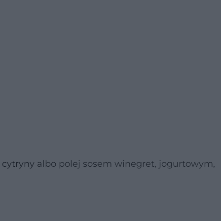
z
cytryny
albo polej sosem winegret, jogurtowym,