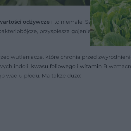
wartości odżywcze
i to niemałe. Sałata swój kolor
bakteriobójcze, przyspiesza gojenie ran, chroni pr
przeciwutleniacze, które chronią przed zwyrodnie
wych indoli,
kwasu foliowego
i
witamin B
wzmacni
go wad u płodu. Ma także dużo: