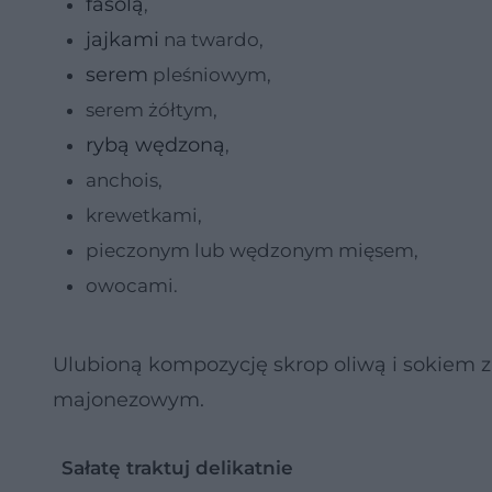
fasolą
,
jajkami
na twardo,
serem
pleśniowym,
serem żółtym,
rybą wędzoną
,
anchois,
krewetkami,
pieczonym lub wędzonym mięsem,
owocami.
Ulubioną kompozycję skrop oliwą i sokiem 
majonezowym.
Sałatę traktuj delikatnie