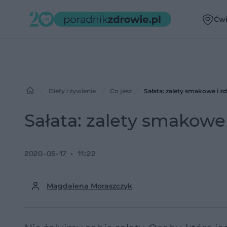
Ćwi
Diety i żywienie
Co jesz
Sałata: zalety smakowe i z
Sałata: zalety smakowe
2020-05-17
11:22
Magdalena Moraszczyk