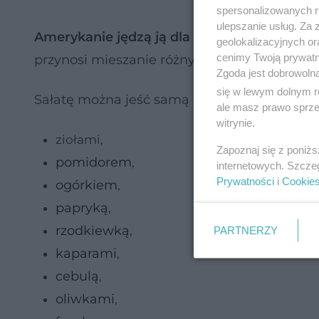
spersonalizowanych re
ulepszanie usług. Za
Amerykanie jędzą ją dla zdrowia, Francuzi d
geolokalizacyjnych or
cenimy Twoją prywatno
przynosi mieszanie różnych gatunków:
rukol
Zgoda jest dobrowoln
się w lewym dolnym r
Sałatę można jeść samą i z dodatkami:
ale masz prawo sprzec
witrynie.
ziołami,
Zapoznaj się z poniż
pomidorem
,
internetowych. Szcze
Prywatności
i
Cookie
ogórkiem
,
papryką
,
rzodkiewką
,
PARTNERZY
kaparami
,
cebulą
,
oliwkami
,