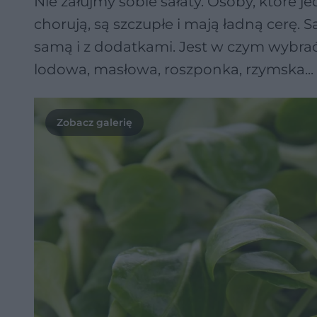
Nie żałujmy sobie sałaty. Osoby, które je
chorują, są szczupłe i mają ładną cerę. 
samą i z dodatkami. Jest w czym wybrać,
lodowa, masłowa, roszponka, rzymska...