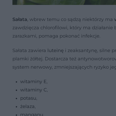
Sałata
, wbrew temu co sądzą niektórzy ma
zawdzięcza chlorofilowi, który ma działanie 
zarazkami, pomaga pokonać infekcje.
Sałata zawiera
luteinę
i zeaksantynę, silne 
plamki żółtej. Dostarcza też antynowotworo
system nerwowy, zmniejszających ryzyko je
witaminy E
,
witaminy C
,
potasu
,
żelaza
,
manganu
,