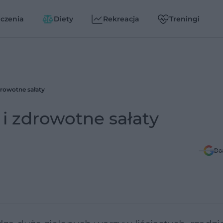
czenia
Diety
Rekreacja
Treningi
drowotne sałaty
 i zdrowotne sałaty
Do