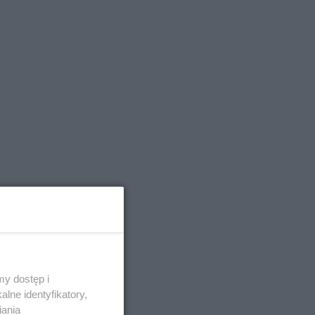
y dostęp i
lne identyfikatory,
iania