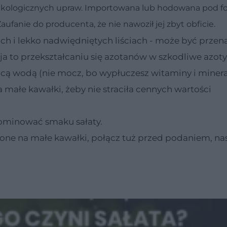
ekologicznych upraw. Importowana lub hodowana pod fol
fanie do producenta, że nie nawoził jej zbyt obficie.
kich i lekko nadwiędniętych liściach - może być prze
zyja to przekształcaniu się azotanów w szkodliwe azoty
żącą wodą (nie mocz, bo wypłuczesz witaminy i minera
a małe kawałki, żeby nie straciła cennych wartości
dominować smaku sałaty.
ione na małe kawałki, połącz tuż przed podaniem, na