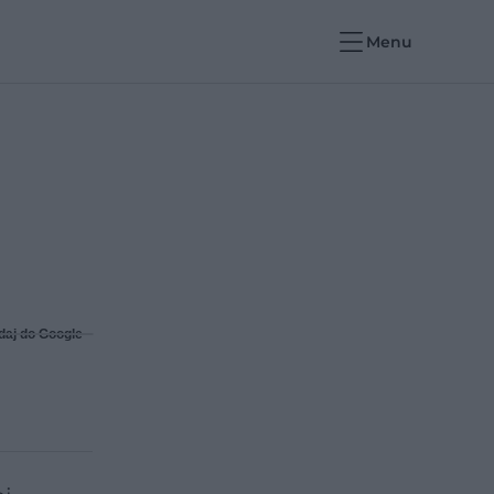
Menu
daj do Google