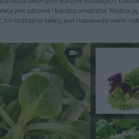
dzą dużo zielonych warzyw liściastych, rzadzi
Sałata jest zdrowa i bardzo smaczna. Można ją 
 bo rodzajów sałaty jest naprawdę wiele: ruk
9