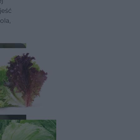
ej
jeść
ola,