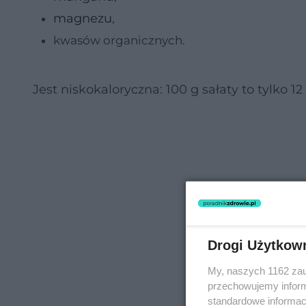
magnezu
,
kwasów organicznych.
Jest niskokaloryczna: 100 g sałaty to tylko 1
Drogi Użytkow
My, naszych 1162 zau
przechowujemy informa
standardowe informac