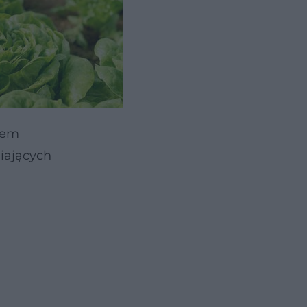
zed
niem
ających