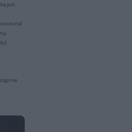
ią jest
nawożona!
ny.
ły).
stępnie