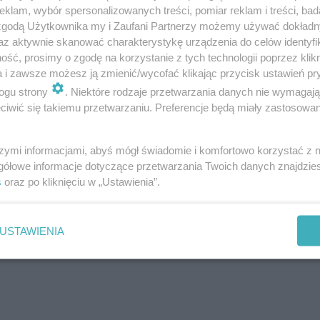
klam, wybór spersonalizowanych treści, pomiar reklam i treści, bad
 zgodą Użytkownika my i Zaufani Partnerzy możemy używać dokład
la smaku, a Włosi dla urody.
Ciekawe efekty sm
az aktywnie skanować charakterystykę urządzenia do celów identyfi
ść, prosimy o zgodę na korzystanie z tych technologii poprzez klikn
i
, lodowej, masłowej,
rzymskiej
.
a i zawsze możesz ją zmienić/wycofać klikając przycisk ustawień pr
ogu strony
. Niektóre rodzaje przetwarzania danych nie wymagaj
iwić się takiemu przetwarzaniu. Preferencje będą miały zastosowanie
szymi informacjami, abyś mógł świadomie i komfortowo korzystać z
gółowe informacje dotyczące przetwarzania Twoich danych znajdzi
s
oraz po kliknięciu w „Ustawienia”.
USTAWIENIA