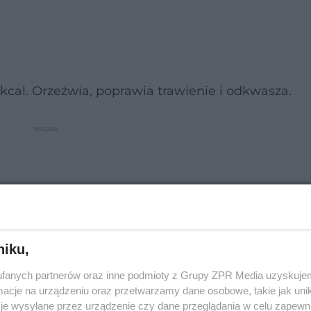
2 kcal. Orzeźwia, poprawia trawienie i odkwasza.
niku,
fanych partnerów oraz inne podmioty z Grupy ZPR Media uzyskujem
cje na urządzeniu oraz przetwarzamy dane osobowe, takie jak unika
je wysyłane przez urządzenie czy dane przeglądania w celu zapewn