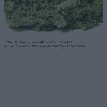
Autor: Thinkstockphotos.com/ Archiwum prywatne
Jarmuż to warzywo, którego wartości odżywcze i właściwości
zdrowotne są doceniane już od starożytności. Jarmuż zapobiega wielu
groźnym chorobom, takim jak nowotwory i choroby serca. Sprawdź,
jak przyrządzać jarmuż - wypróbuj nasze przepisy.