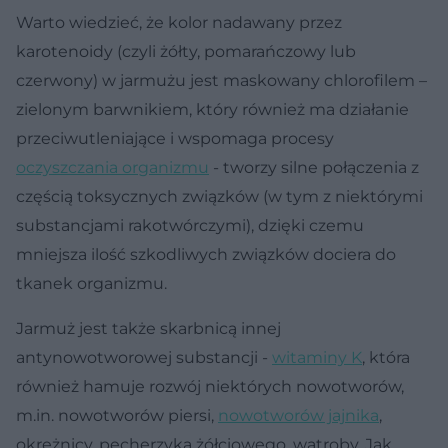
Warto wiedzieć, że kolor nadawany przez
karotenoidy (czyli żółty, pomarańczowy lub
czerwony) w jarmużu jest maskowany chlorofilem –
zielonym barwnikiem, który również ma działanie
przeciwutleniające i wspomaga procesy
oczyszczania organizmu
- tworzy silne połączenia z
częścią toksycznych związków (w tym z niektórymi
substancjami rakotwórczymi), dzięki czemu
mniejsza ilość szkodliwych związków dociera do
tkanek organizmu.
Jarmuż jest także skarbnicą innej
antynowotworowej substancji -
witaminy K
, która
również hamuje rozwój niektórych nowotworów,
m.in. nowotworów piersi,
nowotworów jajnika
,
okrężnicy, pęcherzyka żółciowego, wątroby. Jak