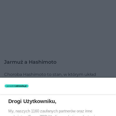
Jarmuż a Hashimoto
Choroba Hashimoto to stan, w którym układ
odpornościowy atakuje tarczycę. Jest to choroba
zapalna, znana również jako przewlekłe limfocytowe
zapalenie tarczycy, dlatego nazywa się ją często
Drogi Użytkowniku,
zapaleniem tarczycy Hashimoto.
My, naszych 1160 zaufanych partnerów oraz inne