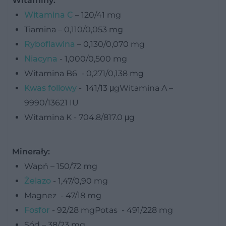
Witaminy:
Witamina C
– 120/41 mg
Tiamina – 0,110/0,053 mg
Ryboflawina
– 0,130/0,070 mg
Niacyna
- 1,000/0,500 mg
Witamina B6 - 0,271/0,138 mg
Kwas foliowy
- 141/13 μgWitamina A –
9990/13621 IU
Witamina K - 704.8/817.0 μg
Minerały:
Wapń – 150/72 mg
Żelazo
- 1,47/0,90 mg
Magnez - 47/18 mg
Fosfor
- 92/28 mgPotas - 491/228 mg
Sód – 38/23 mg