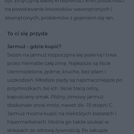
być przyczyną słabej krzepliwości krwi, podatności
na powstawanie krwotoków wewnętrznych i
zewnętrznych, problemów z gojeniem się ran.
To ci się przyda
Jarmuż - gdzie kupić?
Sezon na jarmuż rozpoczyna się jesienią i trwa
przez niemalże całą zimę. Najlepsze są liście
ciemnozielone, jędrne, kruche, bez plam i
uszkodzeń. Młodsze pędy są najsmaczniejsze po
przymrozkach, bo ich liście tracą ostry,
kapuściany smak. Późny, zimowy jarmuż
doskonale znosi mróz, nawet do -15 stopni C.
Jarmuż można kupić na niektórych bazarach i
hipermarketach. Można go także szukać w
sklepach ze zdrową żywnością. Po zakupie