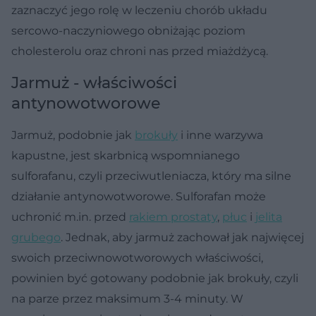
zaznaczyć jego rolę w leczeniu chorób układu
sercowo-naczyniowego obniżając poziom
cholesterolu oraz chroni nas przed miażdżycą.
Jarmuż - właściwości
antynowotworowe
Jarmuż, podobnie jak
brokuły
i inne warzywa
kapustne, jest skarbnicą wspomnianego
sulforafanu, czyli przeciwutleniacza, który ma silne
działanie antynowotworowe. Sulforafan może
uchronić m.in. przed
rakiem prostaty
,
płuc
i
jelita
grubego
. Jednak, aby jarmuż zachował jak najwięcej
swoich przeciwnowotworowych właściwości,
powinien być gotowany podobnie jak brokuły, czyli
na parze przez maksimum 3-4 minuty. W