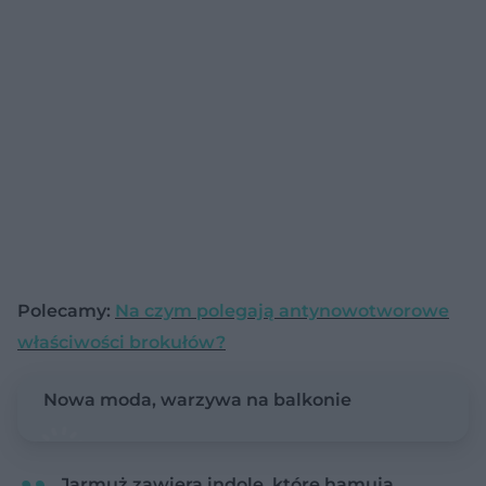
Polecamy:
Na czym polegają antynowotworowe
właściwości brokułów?
Nowa moda, warzywa na balkonie
Jarmuż zawiera indole, które hamują