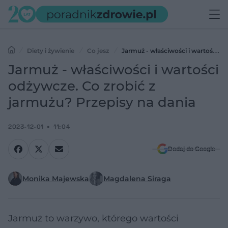
Diety i żywienie
Co jesz
Jarmuż - właściwości i wartości
odżywcze. Co zrobić z jarmużu? Przepisy na dania
Jarmuż - właściwości i wartości
odżywcze. Co zrobić z
jarmużu? Przepisy na dania
2023-12-01
11:04
Dodaj do Google
Monika Majewska
Magdalena Siraga
Jarmuż to warzywo, którego wartości