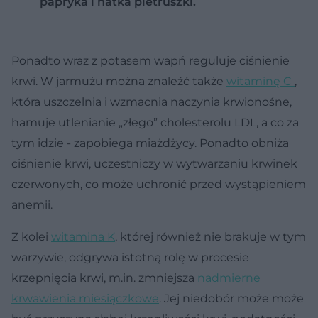
papryka i natka pietruszki.
Ponadto wraz z potasem wapń reguluje ciśnienie
krwi. W jarmużu można znaleźć także
witaminę C
,
która uszczelnia i wzmacnia naczynia krwionośne,
hamuje utlenianie „złego” cholesterolu LDL, a co za
tym idzie - zapobiega miażdżycy. Ponadto obniża
ciśnienie krwi, uczestniczy w wytwarzaniu krwinek
czerwonych, co może uchronić przed wystąpieniem
anemii.
Z kolei
witamina K
, której również nie brakuje w tym
warzywie, odgrywa istotną rolę w procesie
krzepnięcia krwi, m.in. zmniejsza
nadmierne
krwawienia miesiączkowe
. Jej niedobór może może