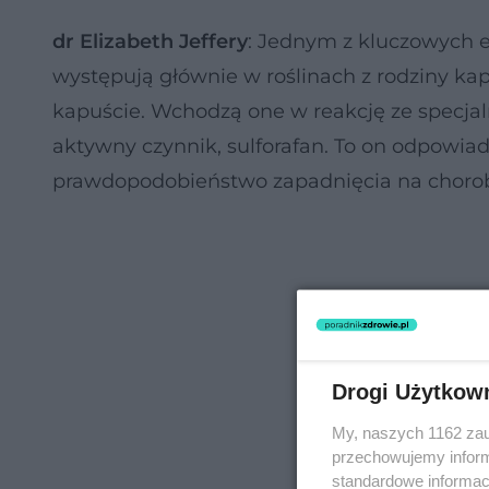
dr Elizabeth Jeffery
: Jednym z kluczowych 
występują głównie w roślinach z rodziny kap
kapuście. Wchodzą one w reakcję ze specja
aktywny czynnik, sulforafan. To on odpowia
prawdopodobieństwo zapadnięcia na chorob
Drogi Użytkow
My, naszych 1162 zau
przechowujemy informa
standardowe informac