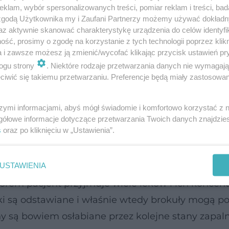
klam, wybór spersonalizowanych treści, pomiar reklam i treści, bad
 zgodą Użytkownika my i Zaufani Partnerzy możemy używać dokład
az aktywnie skanować charakterystykę urządzenia do celów identyfi
ść, prosimy o zgodę na korzystanie z tych technologii poprzez klikn
ją antynowotworowe właściwości broku
a i zawsze możesz ją zmienić/wycofać klikając przycisk ustawień pr
ogu strony
. Niektóre rodzaje przetwarzania danych nie wymagaj
 w brokułach – pomaga w zapobieganiu stanom za
iwić się takiemu przetwarzaniu. Preferencje będą miały zastosowanie
 niszczą obce, szkodliwe substancje chemiczne.
i komórki ścianek jelita, przez które wchłania si
szymi informacjami, abyś mógł świadomie i komfortowo korzystać z
gółowe informacje dotyczące przetwarzania Twoich danych znajdzi
 jest także wątroba,
nerki
i serce. Od niedawna w
s
oraz po kliknięciu w „Ustawienia”.
a mózg.
USTAWIENIA
nie przede wszystkim prewencyjne. Nie zastępuj
orem pacjent przyjmuje wiele leków i ich koncent
eki są odstawiane i właśnie wtedy brokuły mogą 
y są bowiem osłabiane przez kolejne stany zapaln