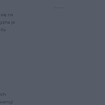
się na
yzna je
ita
ych
wencji