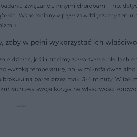
ę badania związane z innymi chorobami – np. doty
ążenia. Wspomniany wpływ zawdzięczamy temu, 
nizmu.
ły, żeby w pełni wykorzystać ich właściwo
nie działać, jeśli utracimy zawarty w brokułach e
zo wysoką temperaturę, np. w mikrofalówce albo 
 brokułu na parze przez max. 3-4 minuty. W taki
okuł zachowa swoje korzystne właściwości zdrowo