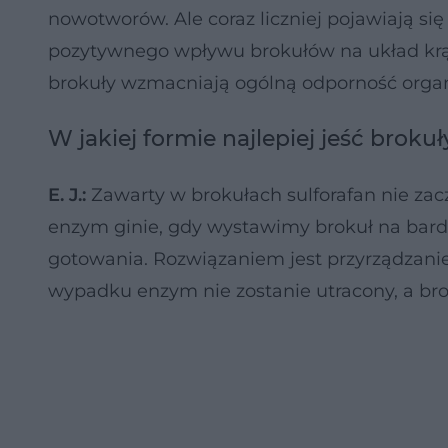
nowotworów. Ale coraz liczniej pojawiają si
pozytywnego wpływu brokułów na układ kr
brokuły wzmacniają ogólną odporność orga
W jakiej formie najlepiej jeść broku
E. J.:
Zawarty w brokułach sulforafan nie zacz
enzym ginie, gdy wystawimy brokuł na bard
gotowania. Rozwiązaniem jest przyrządzanie
wypadku enzym nie zostanie utracony, a br