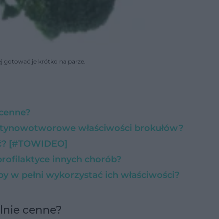
 gotować je krótko na parze.
 cenne?
antynowotworowe właściwości brokułów?
ść? [#TOWIDEO]
rofilaktyce innych chorób?
żeby w pełni wykorzystać ich właściwości?
ólnie cenne?