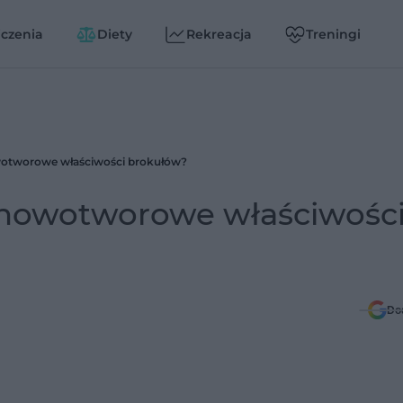
czenia
Diety
Rekreacja
Treningi
wotworowe właściwości brokułów?
ynowotworowe właściwośc
Do