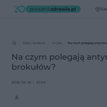
Ćwi
Diety i żywienie
Co jesz
Na czym polegają antyno
Na czym polegają ant
brokułów?
2018-04-10
21:04