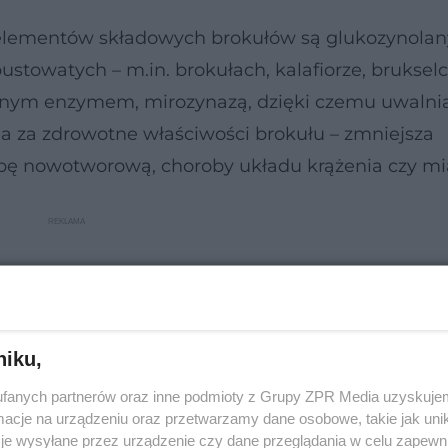
elementów składowych brokułów są glukozynolany
ustowatych – m.in. brokułach, kalafiorze, brukselc
lnym enzymem, mirozynazą, dzięki czemu uwalnia
da za zdrowotne właściwości brokułu – zmniejsza
ę nowotworową, choroby układu krążenia czy mi
niku,
fanych partnerów oraz inne podmioty z Grupy ZPR Media uzyskujem
cje na urządzeniu oraz przetwarzamy dane osobowe, takie jak unika
je wysyłane przez urządzenie czy dane przeglądania w celu zapewn