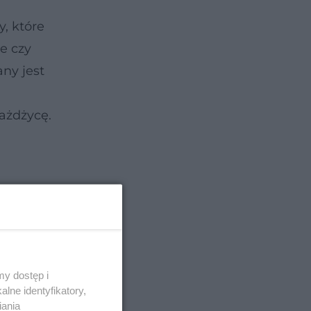
, które
e czy
ny jest
ażdżycę.
y dostęp i
lne identyfikatory,
iania