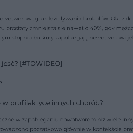
owotworowego oddziaływania brokułów. Okazało 
 prostaty zmniejsza się nawet o 40%, gdy mężcz
nym stopniu brokuły zapobiegają nowotworowi jel
o jeść? [#TOWIDEO]
?
 w profilaktyce innych chorób?
teczne w zapobieganiu nowotworom niż wiele inn
rowadzono początkowo głównie w kontekście pre