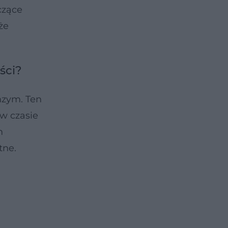
czące
że
ści?
nzym. Ten
w czasie
m
tne.