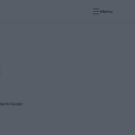
Menu
i
daj do Google