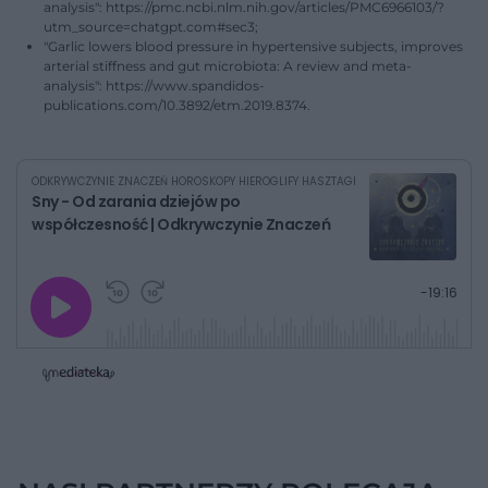
analysis": https://pmc.ncbi.nlm.nih.gov/articles/PMC6966103/?
utm_source=chatgpt.com#sec3;
"Garlic lowers blood pressure in hypertensive subjects, improves
arterial stiffness and gut microbiota: A review and meta-
analysis": https://www.spandidos-
publications.com/10.3892/etm.2019.8374.
ODKRYWCZYNIE ZNACZEŃ HOROSKOPY HIEROGLIFY HASZTAGI
Sny - Od zarania dziejów po
współczesność | Odkrywczynie Znaczeń
G
P
P
P
-
19:16
r
r
r
o
a
z
z
j
z
e
e
w
w
o
i
i
s
ń
ń
t
1
1
0
0
a
s
s
ł
d
d
y
o
o
c
t
p
u
r