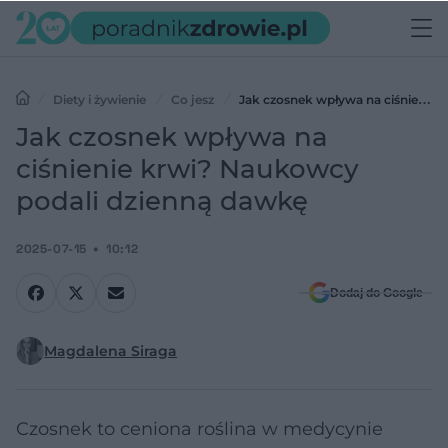
Diety i żywienie
Co jesz
Jak czosnek wpływa na ciśnienie
krwi? Naukowcy podali dzienną dawkę
Jak czosnek wpływa na
ciśnienie krwi? Naukowcy
podali dzienną dawkę
2025-07-15
10:12
Dodaj do Google
Magdalena Siraga
Czosnek to ceniona roślina w medycynie