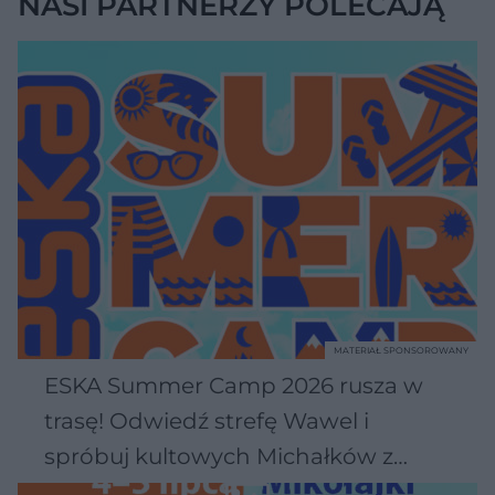
NASI PARTNERZY POLECAJĄ
z
ł
z
a
u
o
s
d
u
Â
MATERIAŁ SPONSOROWANY
ESKA Summer Camp 2026 rusza w
trasę! Odwiedź strefę Wawel i
spróbuj kultowych Michałków z
Wawelu