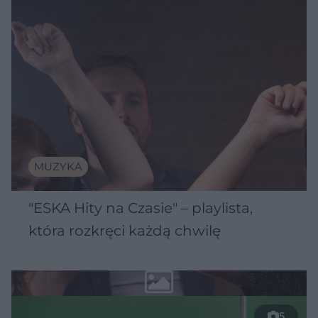
MUZYKA
"ESKA Hity na Czasie" – playlista,
która rozkręci każdą chwilę
5