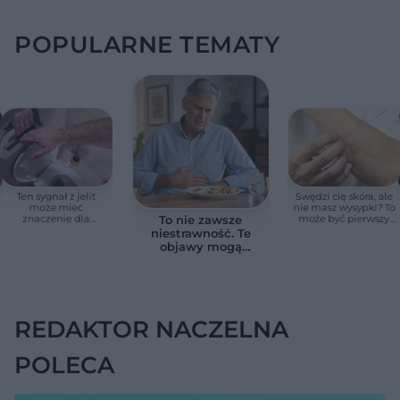
POPULARNE TEMATY
Ten sygnał z jelit
Swędzi cię skóra, ale
może mieć
nie masz wysypki? To
znaczenie dla
może być pierwszy
To nie zawsze
zdrowia. Naukowcy
cichy sygnał raka
niestrawność. Te
wskazali zdrowy
trzustki, zanim
objawy mogą
zakres
pojawią się inne
wskazywać na raka
objawy
trzustki
REDAKTOR NACZELNA
POLECA