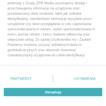
podmioty z Grupy ZPR Media uzyskujemy dostęp i
(w tym także elektroniczny lub mechaniczny) na jakimkolwiek polu
eksploatacji w jakiejkolwiek formie, włącznie z umieszczaniem w
przechowujemy informacje na urządzeniu oraz
Internecie bez pisemnej zgody właściciela praw. Jakiekolwiek użycie
przetwarzamy dane osobowe, takie jak unikalne
lub wykorzystanie utworów w całości lub w części z naruszeniem
identyfikatory, standardowe informacje wysyłane przez
prawa, tzn. bez właściwej zgody, jest zabronione pod groźbą kary i
może być ścigane prawnie.
urządzenie czy dane przeglądania w celu zapewniania
spersonalizowanych reklam, wybór spersonalizowanych
treści, pomiar reklam i treści, badanie odbiorców oraz
ulepszanie usług. Za zgodą Użytkownika my i Zaufani
Partnerzy możemy używać dokładnych danych
geolokalizacyjnych oraz aktywnie skanować
charakterystykę urządzenia do celów identyfikacji.
O nas
Ponieważ cenimy Twoją prywatność, prosimy o zgodę na
korzystanie z tych technologii poprzez kliknięcie
Informacje prawne
„Akceptuję”. Zgoda jest dobrowolna i zawsze możesz ją
zmienić/wycofać klikając przycisk ustawień prywatności
Nasze serwisy
PARTNERZY
USTAWIENIA
znajdujący się w lewym dolnym rogu strony
. Niektóre
© 2026 Grupa ZPR Media
rodzaje przetwarzania danych nie wymagają zgody
Akceptuję
użytkownika, ale masz prawo sprzeciwić się takiemu
przetwarzaniu. Preferencje będą miały zastosowanie tylko
na tej witrynie.