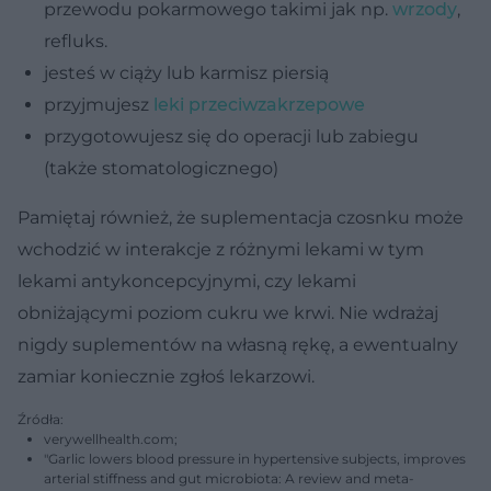
przewodu pokarmowego takimi jak np.
wrzody
,
refluks.
jesteś w ciąży lub karmisz piersią
przyjmujesz
leki przeciwzakrzepowe
przygotowujesz się do operacji lub zabiegu
(także stomatologicznego)
Pamiętaj również, że suplementacja czosnku może
wchodzić w interakcje z różnymi lekami w tym
lekami antykoncepcyjnymi, czy lekami
obniżającymi poziom cukru we krwi. Nie wdrażaj
nigdy suplementów na własną rękę, a ewentualny
zamiar koniecznie zgłoś lekarzowi.
Źródła:
verywellhealth.com;
"Garlic lowers blood pressure in hypertensive subjects, improves
arterial stiffness and gut microbiota: A review and meta-