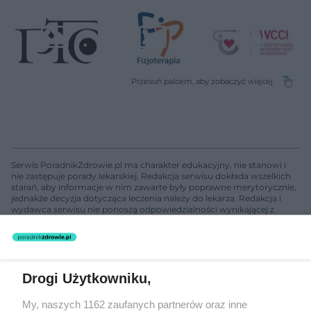
Serwis PoradnikZdrowie.pl ma charakter edukacyjny, nie stanowi i
nie zastępuje porady lekarskiej. Redakcja serwisu dokłada wszelkich
starań, aby informacje w nim zawarte były poprawne merytorycznie,
jednakże decyzja dotycząca leczenia należy do lekarza. Redakcja i
wydawca serwisu nie ponoszą odpowiedzialności wynikającej z
zastosowania informacji zamieszczonych na stronach serwisu, który
nie prowadzi działalności leczniczej polegającej na udzielaniu
świadczeń zdrowotnych w rozumieniu art. 3 ust 1 ustawy o
działalności leczniczej.
Drogi Użytkowniku,
Żaden utwór zamieszczony w serwisie nie może być powielany i
My, naszych 1162 zaufanych partnerów oraz inne
rozpowszechniany lub dalej rozpowszechniany w jakikolwiek sposób