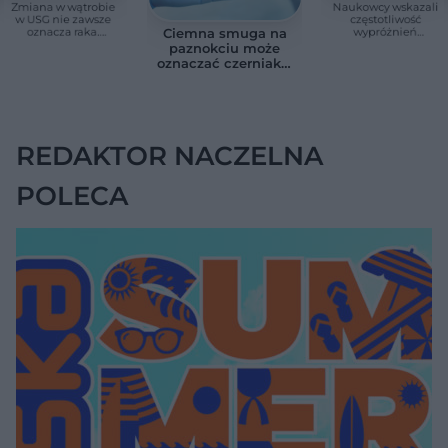
Zmiana w wątrobie
Naukowcy wskazali
w USG nie zawsze
częstotliwość
oznacza raka.
wypróżnień
Ciemna smuga na
Chirurg wyjaśnia,
związaną ze
paznokciu może
kiedy potrzebna jest
zdrowiem.
oznaczać czerniaka.
pilna diagnostyka
Większość osób nie
Bob Marley
zna tej normy
zlekceważył ten
objaw
REDAKTOR NACZELNA
POLECA