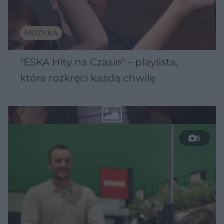
MUZYKA
"ESKA Hity na Czasie" – playlista,
która rozkręci każdą chwilę
5