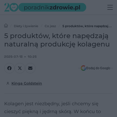
Diety i żywienie
Co jesz
5 produktów, które napędzają
naturalną produkcję kolagenu
5 produktów, które napędzają
naturalną produkcję kolagenu
2025-07-13
10:25
Dodaj do Google
Kinga Goldstein
Kolagen jest niezbędny, jeśli chcemy się
cieszyć piękną i jędrną skórą. W końcu to