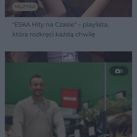
MUZYKA
"ESKA Hity na Czasie" – playlista,
która rozkręci każdą chwilę
5