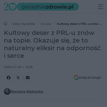
Diety i żywienie
Co jesz
Kultowy deser z PRL-u znów na
topie. Okazuje się, że to naturalny eliksir na odporność i serce
Kultowy deser z PRL-u znów
na topie. Okazuje się, że to
naturalny eliksir na odporność
i serce
2026-07-03
5:26
Dodaj do Google
Romana Makówka