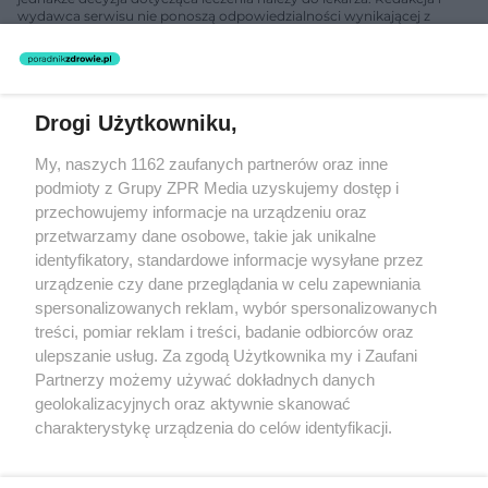
wydawca serwisu nie ponoszą odpowiedzialności wynikającej z
zastosowania informacji zamieszczonych na stronach serwisu, który
nie prowadzi działalności leczniczej polegającej na udzielaniu
świadczeń zdrowotnych w rozumieniu art. 3 ust 1 ustawy o
działalności leczniczej.
Drogi Użytkowniku,
Żaden utwór zamieszczony w serwisie nie może być powielany i
My, naszych 1162 zaufanych partnerów oraz inne
rozpowszechniany lub dalej rozpowszechniany w jakikolwiek sposób
podmioty z Grupy ZPR Media uzyskujemy dostęp i
(w tym także elektroniczny lub mechaniczny) na jakimkolwiek polu
eksploatacji w jakiejkolwiek formie, włącznie z umieszczaniem w
przechowujemy informacje na urządzeniu oraz
Internecie bez pisemnej zgody właściciela praw. Jakiekolwiek użycie
przetwarzamy dane osobowe, takie jak unikalne
lub wykorzystanie utworów w całości lub w części z naruszeniem
identyfikatory, standardowe informacje wysyłane przez
prawa, tzn. bez właściwej zgody, jest zabronione pod groźbą kary i
może być ścigane prawnie.
urządzenie czy dane przeglądania w celu zapewniania
spersonalizowanych reklam, wybór spersonalizowanych
treści, pomiar reklam i treści, badanie odbiorców oraz
ulepszanie usług. Za zgodą Użytkownika my i Zaufani
Partnerzy możemy używać dokładnych danych
geolokalizacyjnych oraz aktywnie skanować
charakterystykę urządzenia do celów identyfikacji.
O nas
Ponieważ cenimy Twoją prywatność, prosimy o zgodę na
korzystanie z tych technologii poprzez kliknięcie
Informacje prawne