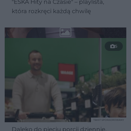
"ESKA Hity na Czasie" – playlista,
która rozkręci każdą chwilę
5
TEKST SPONSOROWANY
Daleko do pięciu porcji dziennie.