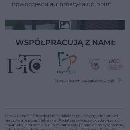
nowoczesna automatyka do bram
WSPÓŁPRACUJĄ Z NAMI:
Serwis PoradnikZdrowie.pl ma charakter edukacyjny, nie stanowi i
nie zastępuje porady lekarskiej. Redakcja serwisu dokłada wszelkich
starań, aby informacje w nim zawarte były poprawne merytorycznie,
jednakże decyzja dotycząca leczenia należy do lekarza. Redakcja i