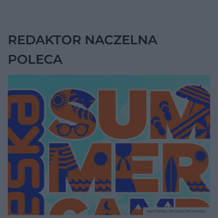
jednak wskazywać
na chorobę jelita
REDAKTOR NACZELNA
POLECA
MATERIAŁ SPONSOROWANY