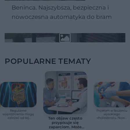
Beninca. Najszybsza, bezpieczna i
nowoczesna automatyka do bram
POPULARNE TEMATY
Regularne
Przełom w leczeniu
wypróżnienia mogą
wysokiego
zależeć od tej
cholesterolu. Nowa
Ten objaw często
witaminy. Odkrycie
terapia zmniejszyła
przypisuje się
zaskoczyło
LDL o ponad połowę
zaparciom. Może
naukowców