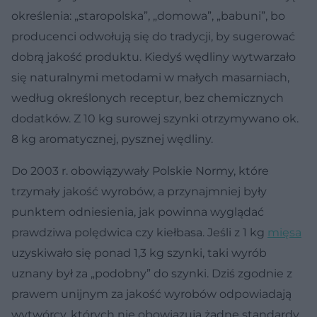
określenia: „staropolska”, „domowa”, „babuni”, bo
producenci odwołują się do tradycji, by sugerować
dobrą jakość produktu. Kiedyś wędliny wytwarzało
się naturalnymi metodami w małych masarniach,
według określonych receptur, bez chemicznych
dodatków. Z 10 kg surowej szynki otrzymywano ok.
8 kg aromatycznej, pysznej wędliny.
Do 2003 r. obowiązywały Polskie Normy, które
trzymały jakość wyrobów, a przynajmniej były
punktem odniesienia, jak powinna wyglądać
prawdziwa polędwica czy kiełbasa. Jeśli z 1 kg
mięsa
uzyskiwało się ponad 1,3 kg szynki, taki wyrób
uznany był za „podobny” do szynki. Dziś zgodnie z
prawem unijnym za jakość wyrobów odpowiadają
wytwórcy, których nie obowiązują żadne standardy.