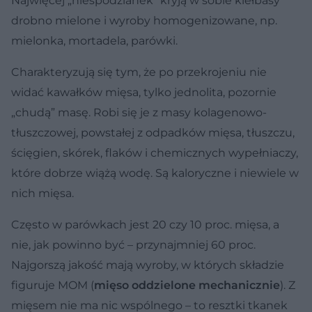
Najwięcej „niespodzianek” kryją w sobie kiełbasy
drobno mielone i wyroby homogenizowane, np.
mielonka, mortadela, parówki.
Charakteryzują się tym, że po przekrojeniu nie
widać kawałków mięsa, tylko jednolita, pozornie
„chudą” masę. Robi się je z masy kolagenowo-
tłuszczowej, powstałej z odpadków mięsa, tłuszczu,
ścięgien, skórek, flaków i chemicznych wypełniaczy,
które dobrze wiążą wodę. Są kaloryczne i niewiele w
nich mięsa.
Często w parówkach jest 20 czy 10 proc. mięsa, a
nie, jak powinno być – przynajmniej 60 proc.
Najgorszą jakość mają wyroby, w których składzie
figuruje MOM (
mięso oddzielone mechanicznie
). Z
mięsem nie ma nic wspólnego – to resztki tkanek