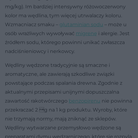
mg/kg). Im bardziej intensywny różowoczerwony
kolor ma wędlina, tym więcej utrwalaczy koloru.
Wzmacniacz smaku –
glutaminian sodu
– może u
osób wrażliwych wywoływać
migrenę
i alergie. Jest
źródłem sodu, którego powinni unikać zwłaszcza
nadciśnieniowcy i nerkowcy.
Wędliny wędzone tradycyjnie są smaczne i
aromatyczne, ale zawierają szkodliwe związki
powstające podczas spalania drewna. Zgodnie z
aktualnymi przepisami unijnymi dopuszczalna
zawartość rakotwórczego
benzopirenu
nie powinna
przekraczać 2 g na 1 kg produktu. Wyroby, które
nie trzymają normy, mają zniknąć ze sklepów.
Wędliny wytwarzane przemysłowo wędzone są
preparatami dymu wędzarniczego, które się rozpyla