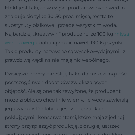
Efekt jest taki, że w części produkowanych wędlin
znajduje się tylko 30-50 proc. mięsa, reszta to
substytuty białkowe i przede wszystkim woda.
Najbardziej „kreatywni” producenci ze 100 kg
mięsa
wieprzowego
potrafią zrobić nawet 190 kg szynki.
Takie produkty nazywane są wysokowydajnymi i z
prawdziwą wędlina nie mają nic wspólnego.
Dzisiejsze normy określają tylko dopuszczalną ilość
poszczególnych dodatków zwiększających
objętość. Ale są one tak zawyżone, że producent
może zrobić, co chce i nie wiemy, ile wody zawierają
jego wyroby. Podobnie jest z mieszankami
peklującymi i konserwantami, które mają z jednej
strony przyspieszyć produkcję, z drugiej ustrzec
wędlinę przed zepsuciem, zanim dotrze do sklepu.