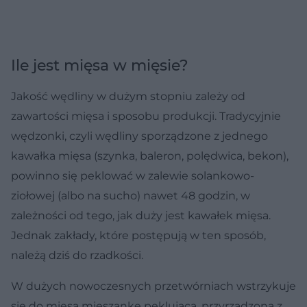
Ile jest mięsa w mięsie?
Jakość wędliny w dużym stopniu zależy od
zawartości mięsa i sposobu produkcji. Tradycyjnie
wędzonki, czyli wędliny sporządzone z jednego
kawałka mięsa (szynka, baleron, polędwica, bekon),
powinno się peklować w zalewie solankowo-
ziołowej (albo na sucho) nawet 48 godzin, w
zależności od tego, jak duży jest kawałek mięsa.
Jednak zakłady, które postępują w ten sposób,
należą dziś do rzadkości.
W dużych nowoczesnych przetwórniach wstrzykuje
się do mięsa mieszankę peklującą, przyrządzoną z