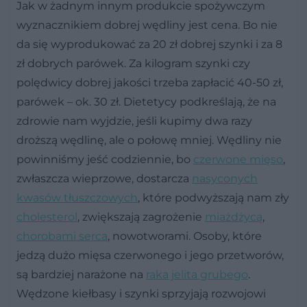
Jak w żadnym innym produkcie spożywczym
wyznacznikiem dobrej wędliny jest cena. Bo nie
da się wyprodukować za 20 zł dobrej szynki i za 8
zł dobrych parówek. Za kilogram szynki czy
polędwicy dobrej jakości trzeba zapłacić 40-50 zł,
parówek – ok. 30 zł. Dietetycy podkreślają, że na
zdrowie nam wyjdzie, jeśli kupimy dwa razy
droższą wędlinę, ale o połowę mniej. Wędliny nie
powinniśmy jeść codziennie, bo
czerwone mięso
,
zwłaszcza wieprzowe, dostarcza
nasyconych
kwasów tłuszczowych
, które podwyższają nam zły
cholesterol
, zwiększają zagrożenie
miażdżycą
,
chorobami serca
, nowotworami. Osoby, które
jedzą dużo mięsa czerwonego i jego przetworów,
są bardziej narażone na
raka jelita grubego
.
Wędzone kiełbasy i szynki sprzyjają rozwojowi