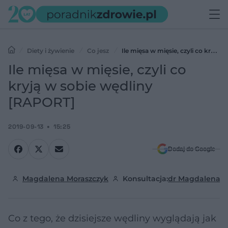
Diety i żywienie
Co jesz
Ile mięsa w mięsie, czyli co kryją
w sobie wędliny [RAPORT]
Ile mięsa w mięsie, czyli co
kryją w sobie wędliny
[RAPORT]
2019-09-13
15:25
Dodaj do Google
Magdalena Moraszczyk
Konsultacja:
dr Magdalena 
Co z tego, że dzisiejsze wędliny wyglądają jak