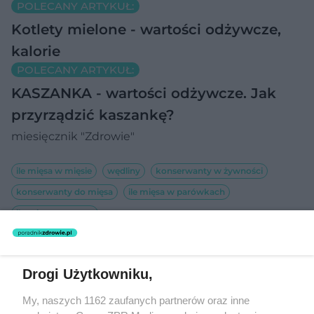
POLECANY ARTYKUŁ:
Kotlety mielone - wartości odżywcze,
kalorie
POLECANY ARTYKUŁ:
KASZANKA - wartości odżywcze. Jak
przyrządzić kaszankę?
miesięcznik "Zdrowie"
ile mięsa w mięsie
wędliny
konserwanty w żywności
konserwanty do mięsa
ile mięsa w parówkach
ile mięsa w szynce
NASI PARTNERZY POLECAJĄ
Drogi Użytkowniku,
27
My, naszych 1162 zaufanych partnerów oraz inne