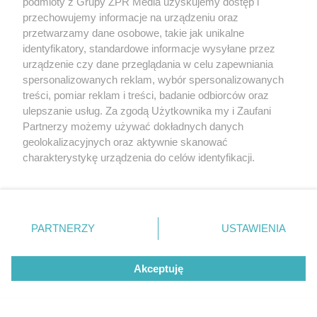
podmioty z Grupy ZPR Media uzyskujemy dostęp i
przechowujemy informacje na urządzeniu oraz
przetwarzamy dane osobowe, takie jak unikalne
identyfikatory, standardowe informacje wysyłane przez
urządzenie czy dane przeglądania w celu zapewniania
spersonalizowanych reklam, wybór spersonalizowanych
treści, pomiar reklam i treści, badanie odbiorców oraz
ulepszanie usług. Za zgodą Użytkownika my i Zaufani
Partnerzy możemy używać dokładnych danych
geolokalizacyjnych oraz aktywnie skanować
charakterystykę urządzenia do celów identyfikacji.
TEKST SPONSOROWANY
Ponieważ cenimy Twoją prywatność, prosimy o zgodę na
PRIME 18: Tańcula, Murański,
korzystanie z tych technologii poprzez kliknięcie
Schreiber i Wach na jednej gali!
„Akceptuję”. Zgoda jest dobrowolna i zawsze możesz ją
zmienić/wycofać klikając przycisk ustawień prywatności
PARTNERZY
USTAWIENIA
znajdujący się w lewym dolnym rogu strony
. Niektóre
rodzaje przetwarzania danych nie wymagają zgody
Akceptuję
użytkownika, ale masz prawo sprzeciwić się takiemu
przetwarzaniu. Preferencje będą miały zastosowanie tylko
na tej witrynie.