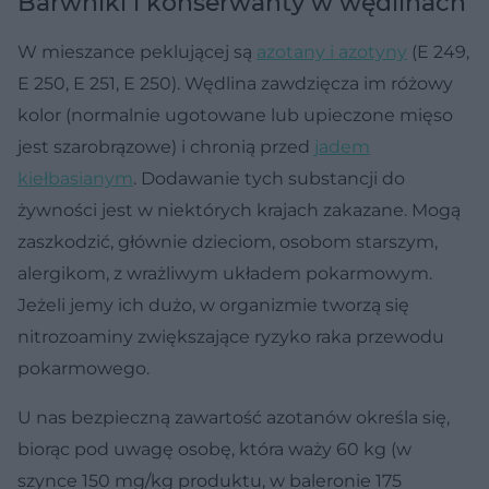
Barwniki i konserwanty w wędlinach
W mieszance peklującej są
azotany i azotyny
(E 249,
E 250, E 251, E 250). Wędlina zawdzięcza im różowy
kolor (normalnie ugotowane lub upieczone mięso
jest szarobrązowe) i chronią przed
jadem
kiełbasianym
. Dodawanie tych substancji do
żywności jest w niektórych krajach zakazane. Mogą
zaszkodzić, głównie dzieciom, osobom starszym,
alergikom, z wrażliwym układem pokarmowym.
Jeżeli jemy ich dużo, w organizmie tworzą się
nitrozoaminy zwiększające ryzyko raka przewodu
pokarmowego.
U nas bezpieczną zawartość azotanów określa się,
biorąc pod uwagę osobę, która waży 60 kg (w
szynce 150 mg/kg produktu, w baleronie 175