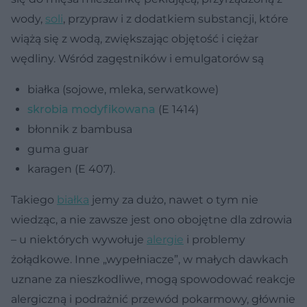
wody,
soli
, przypraw i z dodatkiem substancji, które
wiążą się z wodą, zwiększając objętość i ciężar
wędliny. Wśród zagęstników i emulgatorów są
białka (sojowe, mleka, serwatkowe)
skrobia modyfikowana
(E 1414)
błonnik z bambusa
guma guar
karagen (E 407).
Takiego
białka
jemy za dużo, nawet o tym nie
wiedząc, a nie zawsze jest ono obojętne dla zdrowia
– u niektórych wywołuje
alergie
i problemy
żołądkowe. Inne „wypełniacze”, w małych dawkach
uznane za nieszkodliwe, mogą spowodować reakcje
alergiczną i podrażnić przewód pokarmowy, głównie