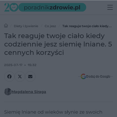
Diety i żywienie
Co jesz
Tak reaguje twoje ciało kiedy
codziennie jesz siemię lniane. 5 cennych korzyści
Tak reaguje twoje ciało kiedy
codziennie jesz siemię lniane. 5
cennych korzyści
2025-07-17
15:32
Dodaj do Google
Magdalena Siraga
Siemię lniane od wieków słynie ze swoich