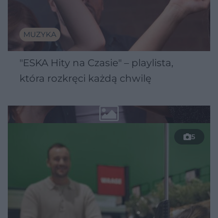
MUZYKA
"ESKA Hity na Czasie" – playlista,
która rozkręci każdą chwilę
5