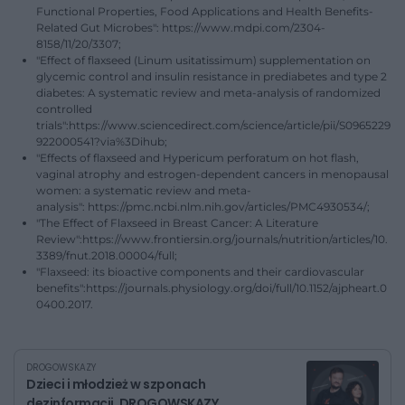
Functional Properties, Food Applications and Health Benefits-
Related Gut Microbes": https://www.mdpi.com/2304-
8158/11/20/3307;
"Effect of flaxseed (Linum usitatissimum) supplementation on
glycemic control and insulin resistance in prediabetes and type 2
diabetes: A systematic review and meta-analysis of randomized
controlled
trials":https://www.sciencedirect.com/science/article/pii/S0965229
922000541?via%3Dihub;
"Effects of flaxseed and Hypericum perforatum on hot flash,
vaginal atrophy and estrogen-dependent cancers in menopausal
women: a systematic review and meta-
analysis": https://pmc.ncbi.nlm.nih.gov/articles/PMC4930534/;
"The Effect of Flaxseed in Breast Cancer: A Literature
Review":https://www.frontiersin.org/journals/nutrition/articles/10.
3389/fnut.2018.00004/full;
"Flaxseed: its bioactive components and their cardiovascular
benefits":https://journals.physiology.org/doi/full/10.1152/ajpheart.0
0400.2017.
DROGOWSKAZY
Dzieci i młodzież w szponach
dezinformacji. DROGOWSKAZY