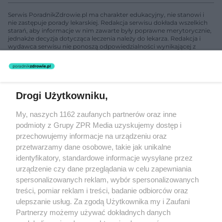
Serwis PoradnikZdrowie.pl ma charakter edukacyjny, nie stanowi i
nie zastępuje porady lekarskiej. Redakcja serwisu dokłada wszelkich
starań, aby informacje w nim zawarte były poprawne merytorycznie,
jednakże decyzja dotycząca leczenia należy do lekarza. Redakcja i
wydawca serwisu nie ponoszą odpowiedzialności wynikającej z
zastosowania informacji zamieszczonych na stronach serwisu, który
nie prowadzi działalności leczniczej polegającej na udzielaniu
świadczeń zdrowotnych w rozumieniu art. 3 ust 1 ustawy o
działalności leczniczej.
Drogi Użytkowniku,
Żaden utwór zamieszczony w serwisie nie może być powielany i
My, naszych 1162 zaufanych partnerów oraz inne
rozpowszechniany lub dalej rozpowszechniany w jakikolwiek sposób
podmioty z Grupy ZPR Media uzyskujemy dostęp i
(w tym także elektroniczny lub mechaniczny) na jakimkolwiek polu
eksploatacji w jakiejkolwiek formie, włącznie z umieszczaniem w
przechowujemy informacje na urządzeniu oraz
Internecie bez pisemnej zgody właściciela praw. Jakiekolwiek użycie
przetwarzamy dane osobowe, takie jak unikalne
lub wykorzystanie utworów w całości lub w części z naruszeniem
identyfikatory, standardowe informacje wysyłane przez
prawa, tzn. bez właściwej zgody, jest zabronione pod groźbą kary i
może być ścigane prawnie.
urządzenie czy dane przeglądania w celu zapewniania
spersonalizowanych reklam, wybór spersonalizowanych
treści, pomiar reklam i treści, badanie odbiorców oraz
ulepszanie usług. Za zgodą Użytkownika my i Zaufani
Partnerzy możemy używać dokładnych danych