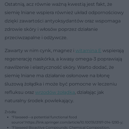
Ostatnią, acz równie ważną kwestią jest fakt, że
siemię lniane wspiera również układ odpornościowy
dzięki zawartości antyoksydantów oraz wspomaga
zdrowie skóry i włosów poprzez działanie
przeciwzapalne i odżywcze.
Zawarty w nim cynk, magnez i
witamina E
wspierają
regenerację naskórka, a kwasy omega-3 poprawiają
nawilżenie i elastyczność skóry. Warto dodać, że
siemię lniane ma działanie osłonowe na błonę
śluzową żołądka i może być pomocne w leczeniu
refluksu oraz
wrzodów żołądka
, działając jak
naturalny środek powlekający.
Źródła:
"Flaxseed—a potential functional food
source":https://link.springer.com/article/10.1007/s13197-014-1293-y;
"Flaxseed Bioactive Compounds: Chemical Composition,