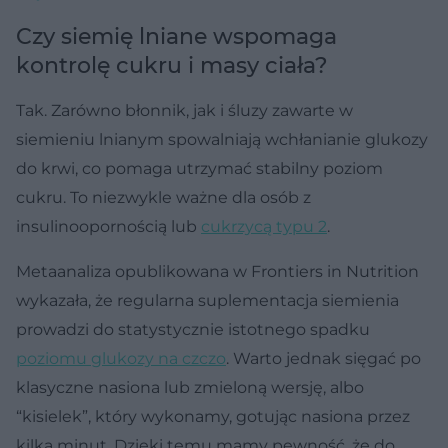
Czy siemię lniane wspomaga
kontrolę cukru i masy ciała?
Tak. Zarówno błonnik, jak i śluzy zawarte w
siemieniu lnianym spowalniają wchłanianie glukozy
do krwi, co pomaga utrzymać stabilny poziom
cukru. To niezwykle ważne dla osób z
insulinoopornością lub
cukrzycą typu 2
.
Metaanaliza opublikowana w Frontiers in Nutrition
wykazała, że regularna suplementacja siemienia
prowadzi do statystycznie istotnego spadku
poziomu glukozy na czczo
. Warto jednak sięgać po
klasyczne nasiona lub zmieloną wersję, albo
“kisielek”, który wykonamy, gotując nasiona przez
kilka minut. Dzięki temu mamy pewność, że do