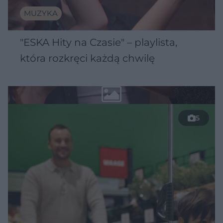
MUZYKA
"ESKA Hity na Czasie" – playlista,
która rozkręci każdą chwilę
5