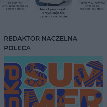
Regularne
Przełom w leczeniu
wypróżnienia mogą
wysokiego
zależeć od tej
cholesterolu. Nowa
Ten objaw często
witaminy. Odkrycie
terapia zmniejszyła
przypisuje się
zaskoczyło
LDL o ponad połowę
zaparciom. Może
naukowców
jednak wskazywać
na chorobę jelita
REDAKTOR NACZELNA
POLECA