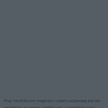
Przy niedoborze magnezu często pojawiają się też
problemy ze snem i drażliwość, a niedobór sodu