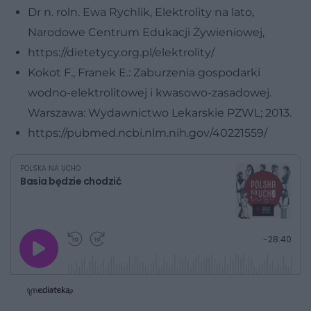
Dr n. roln. Ewa Rychlik, Elektrolity na lato,
Narodowe Centrum Edukacji Żywieniowej,
https://dietetycy.org.pl/elektrolity/
Kokot F., Franek E.: Zaburzenia gospodarki
wodno-elektrolitowej i kwasowo-zasadowej.
Warszawa: Wydawnictwo Lekarskie PZWL; 2013.
https://pubmed.ncbi.nlm.nih.gov/40221559/
POLSKA NA UCHO
Basia będzie chodzić
G
P
P
P
-
28:40
r
r
r
o
a
z
z
j
z
e
e
w
w
o
i
i
s
ń
ń
t
1
1