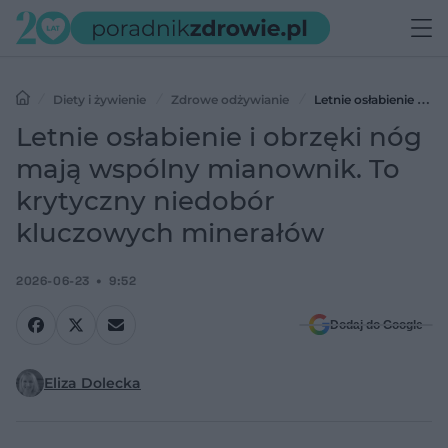
Diety i żywienie
Zdrowe odżywianie
Letnie osłabienie i
obrzęki nóg mają wspólny mianownik. To krytyczny niedobór
Letnie osłabienie i obrzęki nóg
kluczowych minerałów
mają wspólny mianownik. To
krytyczny niedobór
kluczowych minerałów
2026-06-23
9:52
Dodaj do Google
Eliza Dolecka