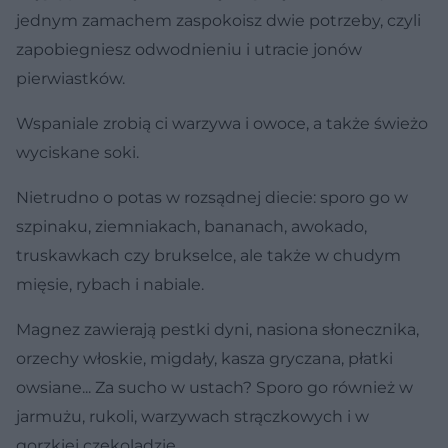
jednym zamachem zaspokoisz dwie potrzeby, czyli
zapobiegniesz odwodnieniu i utracie jonów
pierwiastków.
Wspaniale zrobią ci warzywa i owoce, a także świeżo
wyciskane soki.
Nietrudno o potas w rozsądnej diecie: sporo go w
szpinaku, ziemniakach, bananach, awokado,
truskawkach czy brukselce, ale także w chudym
mięsie, rybach i nabiale.
Magnez zawierają pestki dyni, nasiona słonecznika,
orzechy włoskie, migdały, kasza gryczana, płatki
owsiane... Za sucho w ustach? Sporo go również w
jarmużu, rukoli, warzywach strączkowych i w
gorzkiej czekoladzie.