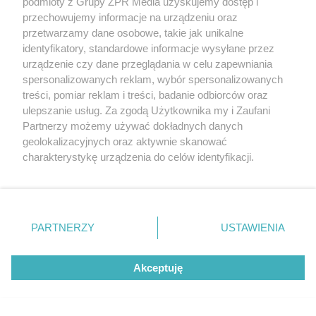
podmioty z Grupy ZPR Media uzyskujemy dostęp i
przechowujemy informacje na urządzeniu oraz
przetwarzamy dane osobowe, takie jak unikalne
identyfikatory, standardowe informacje wysyłane przez
urządzenie czy dane przeglądania w celu zapewniania
spersonalizowanych reklam, wybór spersonalizowanych
treści, pomiar reklam i treści, badanie odbiorców oraz
ulepszanie usług. Za zgodą Użytkownika my i Zaufani
Partnerzy możemy używać dokładnych danych
geolokalizacyjnych oraz aktywnie skanować
charakterystykę urządzenia do celów identyfikacji.
Ponieważ cenimy Twoją prywatność, prosimy o zgodę na
NASI PARTNERZY POLECAJĄ
korzystanie z tych technologii poprzez kliknięcie
„Akceptuję”. Zgoda jest dobrowolna i zawsze możesz ją
zmienić/wycofać klikając przycisk ustawień prywatności
PARTNERZY
USTAWIENIA
znajdujący się w lewym dolnym rogu strony
. Niektóre
rodzaje przetwarzania danych nie wymagają zgody
Akceptuję
użytkownika, ale masz prawo sprzeciwić się takiemu
przetwarzaniu. Preferencje będą miały zastosowanie tylko
na tej witrynie.