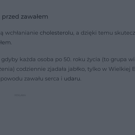
ą przed zawałem
ają wchłanianie
cholesterolu
, a dzięki temu skutec
ałem
.
że gdyby każda osoba po 50. roku życia (to grupa 
nia) codziennie zjadała jabłko, tylko w Wielkiej B
 powodu zawału serca i
udaru
.