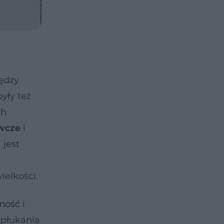
iędzy
yły też
ch
wcze
i
 jest
ielkości.
wność
i
 płukania