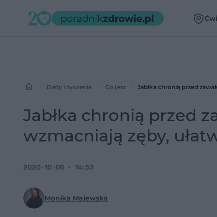
Ćwi
Diety i żywienie
Co jesz
Jabłka chronią przed zawał
Jabłka chronią przed z
wzmacniają zęby, ułat
2020-10-06
14:53
Monika Majewska