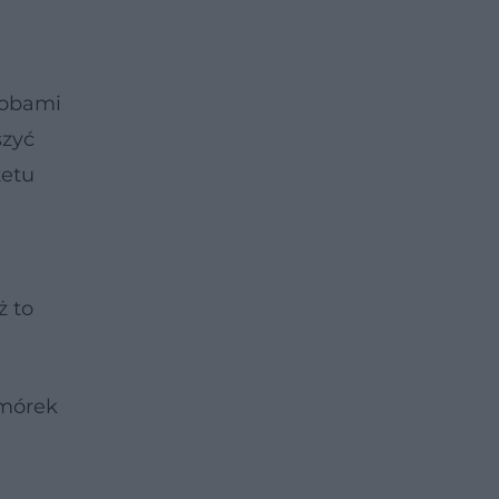
robami
szyć
tetu
ż to
omórek