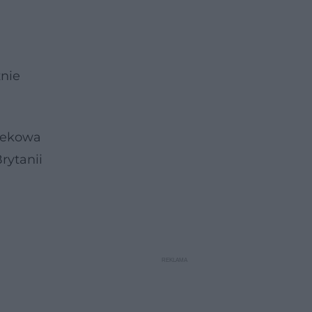
znie
wiekowa
rytanii