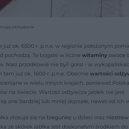
atwiają odchudzanie
 już ok. 6500 r. p.n.e. w regionie położonym pom
 pochodzą. Te bogate w liczne
witaminy
owoce
b
 Nasi przodkowie nie byli gorsi - w wykopaliska
 tam już ok. 1600 r. p.n.e. Obecnie
wartości odży
oceniane w wielu innych krajach, ponieważ Polska
 na świecie. Wartość odżywcza jabłek nie jest
są one bardziej lub mniej dojrzałe, nawet od ich w
łka stosuje się na
biegunkę
u dzieci oraz
niestra
tka ze skórek jabłka jest doskonałym środkiem do