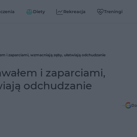
czenia
Diety
Rekreacja
Treningi
em i zaparciami, wzmacniają zęby, ułatwiają odchudzanie
awałem i zaparciami,
wiają odchudzanie
Do