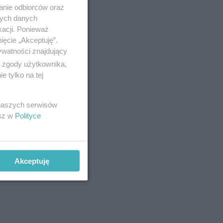
anie odbiorców oraz
nych danych
kacji. Ponieważ
ięcie „Akceptuję”.
ywatności znajdujący
ą zgody użytkownika,
 tylko na tej
 naszych serwisów
esz w
Polityce
Akceptuję