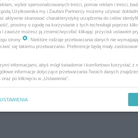
klam, wybór spersonalizowanych treści, pomiar reklam i treści, bad
 zgodą Użytkownika my i Zaufani Partnerzy możemy używać dokład
az aktywnie skanować charakterystykę urządzenia do celów identyfi
ść, prosimy o zgodę na korzystanie z tych technologii poprzez klikn
grubego
a i zawsze możesz ją zmienić/wycofać klikając przycisk ustawień pr
nią przed zawałem
ogu strony
. Niektóre rodzaje przetwarzania danych nie wymagaj
iwić się takiemu przetwarzaniu. Preferencje będą miały zastosowanie
szymi informacjami, abyś mógł świadomie i komfortowo korzystać z
gółowe informacje dotyczące przetwarzania Twoich danych znajdzi
s
oraz po kliknięciu w „Ustawienia”.
 jabłka?
USTAWIENIA