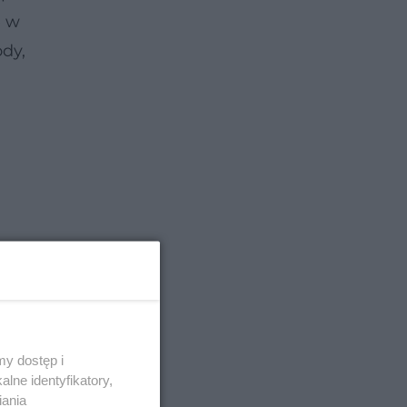
e w
ody,
y dostęp i
lne identyfikatory,
iania