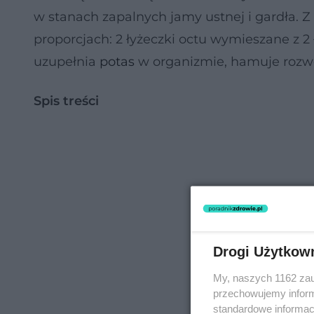
w stanach zapalnych jamy ustnej i gardła. 
proporcjach: 2 łyżeczki octu wymieszane z 2
uzupełnia
potas
w organizmie, hamuje rozwój
Spis treści
Drogi Użytkow
My, naszych 1162 zau
przechowujemy informa
standardowe informac