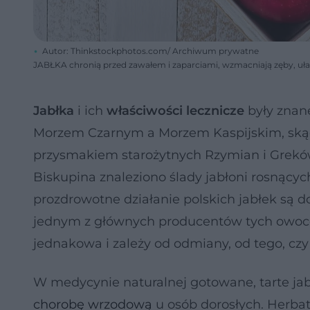
Autor: Thinkstockphotos.com/ Archiwum prywatne
JABŁKA chronią przed zawałem i zaparciami, wzmacniają zęby, uł
Jabłka
i ich
właściwości lecznicze
były znane
Morzem Czarnym a Morzem Kaspijskim, skąd
przysmakiem starożytnych Rzymian i Greków.
Biskupina znaleziono ślady jabłoni rosnących
prozdrowotne działanie polskich jabłek są d
jednym z głównych producentów tych owoców
jednakowa i zależy od odmiany, od tego, czy 
W medycynie naturalnej gotowane, tarte jab
chorobę wrzodową
u osób dorosłych. Herba