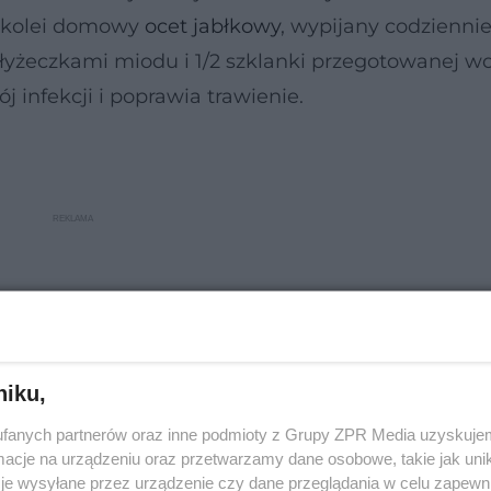
Z kolei domowy
ocet jabłkowy
, wypijany codzienni
 łyżeczkami miodu i 1/2 szklanki przegotowanej w
 infekcji i poprawia trawienie.
niku,
fanych partnerów oraz inne podmioty z Grupy ZPR Media uzyskujem
cje na urządzeniu oraz przetwarzamy dane osobowe, takie jak unika
je wysyłane przez urządzenie czy dane przeglądania w celu zapewn