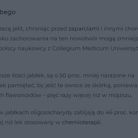
ubego
acę jelit, chroniąc przed
zaparciami
i innymi cho
zyko zachorowania na ten nowotwór mogą zmniej
 polscy naukowcy z Collegium Medicum Uniwersy
sze ilości jabłek, są o 50 proc. mniej narażone na
nak pamiętać, by jeść te owoce ze skórką, poniewa
ch flawonoidów – pięć razy więcej niż w miąższu.
 w jabłkach oligosacharydy zabijają do 46 proc. k
ej niż lek stosowany w
chemioterapii
.