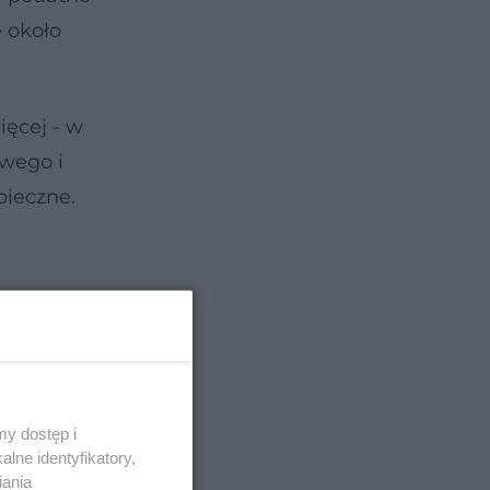
 około
ięcej - w
owego i
pieczne.
y dostęp i
lne identyfikatory,
iania