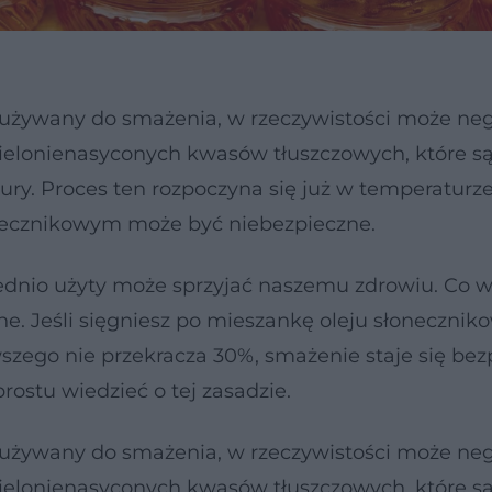
to używany do smażenia, w rzeczywistości może ne
ielonienasyconych kwasów tłuszczowych, które s
y. Proces ten rozpoczyna się już w temperaturze
onecznikowym może być niebezpieczne.
ednio użyty może sprzyjać naszemu zdrowiu. Co w
e. Jeśli sięgniesz po mieszankę oleju słonecznik
wszego nie przekracza 30%, smażenie staje się bez
rostu wiedzieć o tej zasadzie.
to używany do smażenia, w rzeczywistości może ne
ielonienasyconych kwasów tłuszczowych, które s