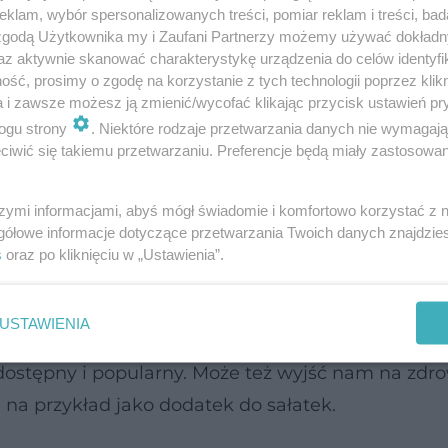
klam, wybór spersonalizowanych treści, pomiar reklam i treści, bad
 zgodą Użytkownika my i Zaufani Partnerzy możemy używać dokład
az aktywnie skanować charakterystykę urządzenia do celów identyfi
ść, prosimy o zgodę na korzystanie z tych technologii poprzez klikn
a i zawsze możesz ją zmienić/wycofać klikając przycisk ustawień pr
ogu strony
. Niektóre rodzaje przetwarzania danych nie wymagaj
szy do smażenia? Jak smażyć zdrowo?
iwić się takiemu przetwarzaniu. Preferencje będą miały zastosowanie
eo
szymi informacjami, abyś mógł świadomie i komfortowo korzystać z
szy do smażenia? Jak smażyć zdrowo?
gółowe informacje dotyczące przetwarzania Twoich danych znajdzi
s
oraz po kliknięciu w „Ustawienia”.
eo
wy?
USTAWIENIA
, olej słonecznikowy to jeden z dominatorów w pol
dostępny i popularny. Może też wyjść nam na zdro
 na przykład jako dodatek do sałatek.