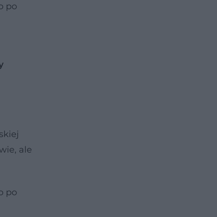
o po
y
skiej
wie, ale
o po