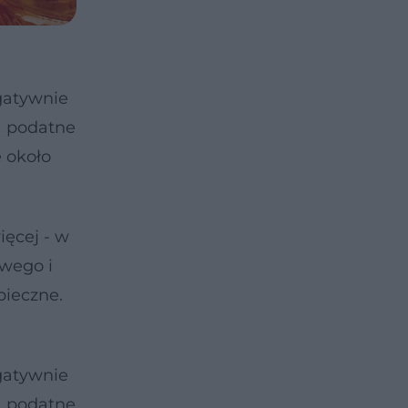
gatywnie
ą podatne
 około
ięcej - w
owego i
pieczne.
gatywnie
ą podatne