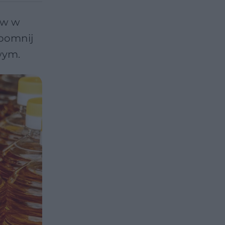
ów w
apomnij
wym.