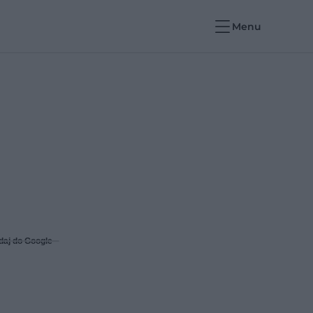
Menu
daj do Google