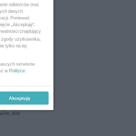
anie odbiorców oraz
nych danych
kacji. Ponieważ
ięcie „Akceptuję”.
ywatności znajdujący
ą zgody użytkownika,
 tylko na tej
 naszych serwisów
esz w
Polityce
Akceptuję
skiej
wie, ale