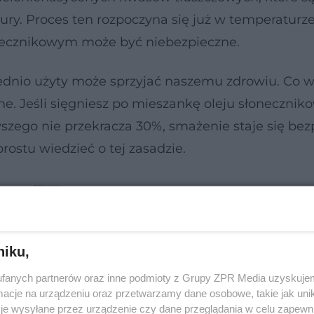
y. Proces ten rozpoczyna się już w temperaturze
onecznikowym może być niebezpieczne.
ednio użyty może sprzyjać naszemu zdrowiu. Co w
e. Jeśli sięgniesz po mieszankę oleju słonecznik
wszego nie przekracza 30%, smażenie staje się bez
rostu wiedzieć o tej zasadzie.
niku,
fanych partnerów oraz inne podmioty z Grupy ZPR Media uzyskujem
cje na urządzeniu oraz przetwarzamy dane osobowe, takie jak unika
je wysyłane przez urządzenie czy dane przeglądania w celu zapewn