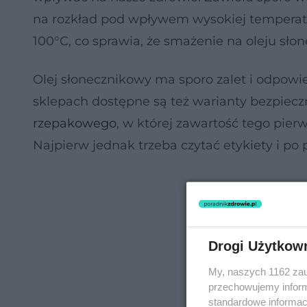
na rozkład pod wpływem wysokiej temperatur
100°C, co sprawia, że smażenie na oleju sł
Olej słonecznikowy ma sporo zalet i odpowi
sklepach dostępne są też warianty bezpieczn
rzepakowego
, w której zawartość tego pier
Najpierw jednak trzeba czytać etykiety i po p
Drogi Użytkow
My, naszych 1162 zau
przechowujemy informa
standardowe informac