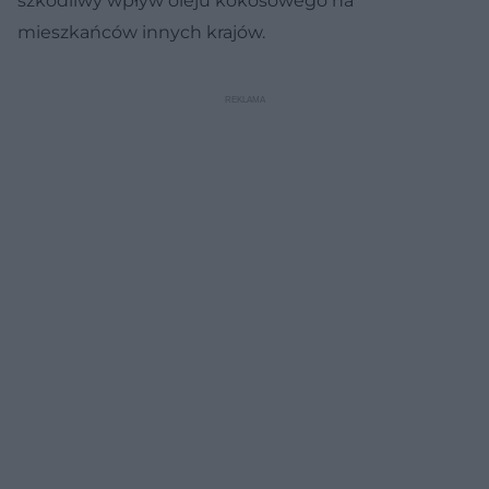
szkodliwy wpływ oleju kokosowego na
mieszkańców innych krajów.