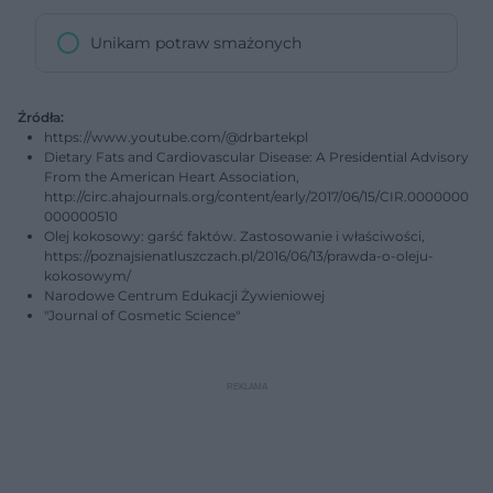
Unikam potraw smażonych
Źródła:
https://www.youtube.com/@drbartekpl
Dietary Fats and Cardiovascular Disease: A Presidential Advisory
From the American Heart Association,
http://circ.ahajournals.org/content/early/2017/06/15/CIR.0000000
000000510
Olej kokosowy: garść faktów. Zastosowanie i właściwości,
https://poznajsienatluszczach.pl/2016/06/13/prawda-o-oleju-
kokosowym/
Narodowe Centrum Edukacji Żywieniowej
"Journal of Cosmetic Science"