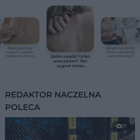
Nieprzyjemny
Żelazo nie działa
zapach z pępka
mimo regularnej
rzadko bierze się
suplementacji?
Skóra swędzi tylko
znikąd. Jeden objaw
Przyczyna może
wieczorem? Ten
zmienia wszystko
ukrywać się w
sygnał może
jelitach
wskazywać na
chorobę, która długo
nie daje objawów
REDAKTOR NACZELNA
POLECA
27