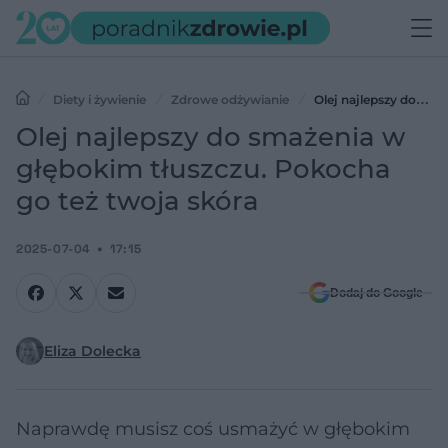
Diety i żywienie
Zdrowe odżywianie
Olej najlepszy do
smażenia w głębokim tłuszczu. Pokocha go też twoja skóra
Olej najlepszy do smażenia w
głębokim tłuszczu. Pokocha
go też twoja skóra
2025-07-04
17:15
Dodaj do Google
Eliza Dolecka
Naprawdę musisz coś usmażyć w głębokim