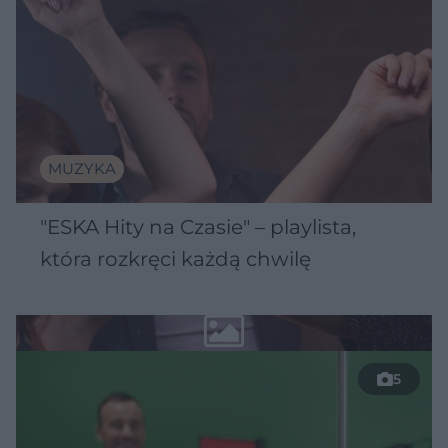
MUZYKA
"ESKA Hity na Czasie" – playlista,
która rozkręci każdą chwilę
5