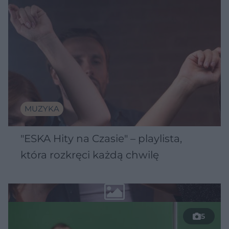
MUZYKA
"ESKA Hity na Czasie" – playlista,
która rozkręci każdą chwilę
5