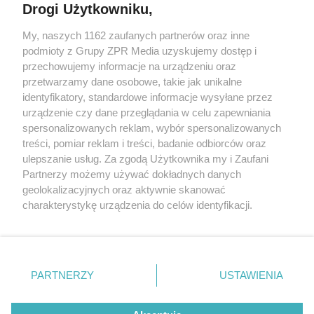
Drogi Użytkowniku,
Żaden utwór zamieszczony w serwisie nie może być powielany i
My, naszych 1162 zaufanych partnerów oraz inne
rozpowszechniany lub dalej rozpowszechniany w jakikolwiek sposób
podmioty z Grupy ZPR Media uzyskujemy dostęp i
(w tym także elektroniczny lub mechaniczny) na jakimkolwiek polu
eksploatacji w jakiejkolwiek formie, włącznie z umieszczaniem w
przechowujemy informacje na urządzeniu oraz
Internecie bez pisemnej zgody właściciela praw. Jakiekolwiek użycie
przetwarzamy dane osobowe, takie jak unikalne
lub wykorzystanie utworów w całości lub w części z naruszeniem
identyfikatory, standardowe informacje wysyłane przez
prawa, tzn. bez właściwej zgody, jest zabronione pod groźbą kary i
może być ścigane prawnie.
urządzenie czy dane przeglądania w celu zapewniania
spersonalizowanych reklam, wybór spersonalizowanych
treści, pomiar reklam i treści, badanie odbiorców oraz
ulepszanie usług. Za zgodą Użytkownika my i Zaufani
Partnerzy możemy używać dokładnych danych
geolokalizacyjnych oraz aktywnie skanować
charakterystykę urządzenia do celów identyfikacji.
O nas
Ponieważ cenimy Twoją prywatność, prosimy o zgodę na
korzystanie z tych technologii poprzez kliknięcie
Informacje prawne
„Akceptuję”. Zgoda jest dobrowolna i zawsze możesz ją
zmienić/wycofać klikając przycisk ustawień prywatności
Nasze serwisy
PARTNERZY
USTAWIENIA
znajdujący się w lewym dolnym rogu strony
. Niektóre
© 2026 Grupa ZPR Media
rodzaje przetwarzania danych nie wymagają zgody