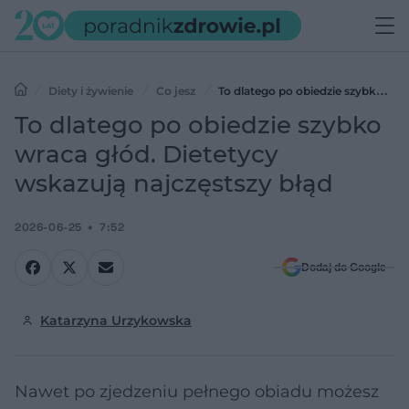
Diety i żywienie
Co jesz
To dlatego po obiedzie szybko
wraca głód. Dietetycy wskazują najczęstszy błąd
To dlatego po obiedzie szybko
wraca głód. Dietetycy
wskazują najczęstszy błąd
2026-06-25
7:52
Dodaj do Google
Katarzyna Urzykowska
Nawet po zjedzeniu pełnego obiadu możesz