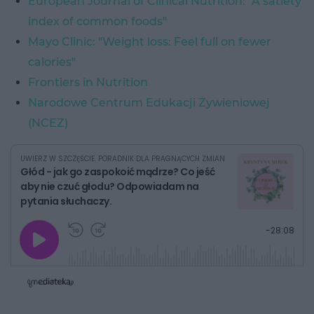
European Journal of Clinical Nutrition: "A satiety
index of common foods"
Mayo Clinic: "Weight loss: Feel full on fewer
calories"
Frontiers in Nutrition
Narodowe Centrum Edukacji Żywieniowej
(NCEZ)
UWIERZ W SZCZĘŚCIE. PORADNIK DLA PRAGNĄCYCH ZMIAN
Głód - jak go zaspokoić mądrze? Co jeść
aby nie czuć głodu? Odpowiadam na
pytania słuchaczy.
G
P
P
P
-
28:08
r
r
r
o
a
z
z
j
z
e
e
w
w
o
i
i
s
ń
ń
t
1
1
0
0
a