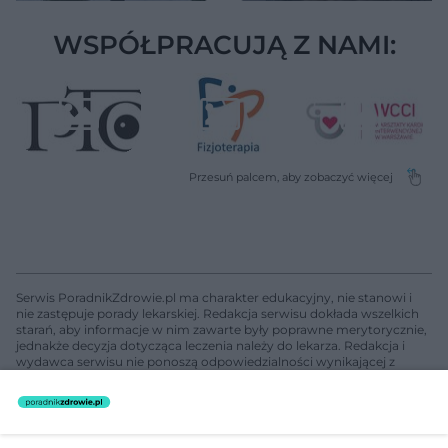
WSPÓŁPRACUJĄ Z NAMI:
Serwis PoradnikZdrowie.pl ma charakter edukacyjny, nie stanowi i
nie zastępuje porady lekarskiej. Redakcja serwisu dokłada wszelkich
starań, aby informacje w nim zawarte były poprawne merytorycznie,
jednakże decyzja dotycząca leczenia należy do lekarza. Redakcja i
wydawca serwisu nie ponoszą odpowiedzialności wynikającej z
zastosowania informacji zamieszczonych na stronach serwisu, który
nie prowadzi działalności leczniczej polegającej na udzielaniu
świadczeń zdrowotnych w rozumieniu art. 3 ust 1 ustawy o
działalności leczniczej.