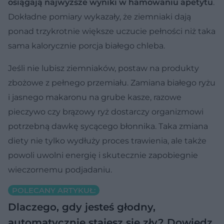
osiągają najwyższe wyniki w hamowaniu apetytu
.
Dokładne pomiary wykazały, że ziemniaki dają
ponad trzykrotnie większe uczucie pełności niż taka
sama kalorycznie porcja białego chleba.
Jeśli nie lubisz ziemniaków, postaw na produkty
zbożowe z pełnego przemiału. Zamiana białego ryżu
i jasnego makaronu na grube kasze, razowe
pieczywo czy brązowy ryż dostarczy organizmowi
potrzebną dawkę sycącego błonnika. Taka zmiana
diety nie tylko wydłuży proces trawienia, ale także
powoli uwolni energię i skutecznie zapobiegnie
wieczornemu podjadaniu.
POLECANY ARTYKUŁ:
Dlaczego, gdy jesteś głodny,
automatycznie stajesz się zły? Dowiedz