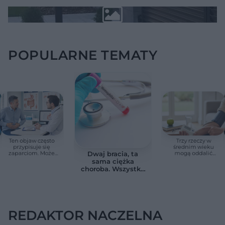
POPULARNE TEMATY
Ten objaw często
Trzy rzeczy w
przypisuje się
średnim wieku
zaparciom. Może
mogą oddalić
Dwaj bracia, ta
jednak wskazywać
demencję o prawie
sama ciężka
na chorobę jelita
13 lat. Naukowcy
choroba. Wszystko
wskazali kluczowe
zmieniają jedne
czynniki
urodziny
REDAKTOR NACZELNA