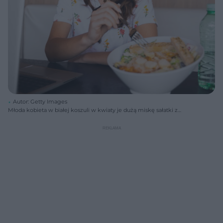
Autor: Getty Images
Młoda kobieta w białej koszuli w kwiaty je dużą miskę sałatki z
kurczakiem i warzywami w restauracji, obok stoi laptop i butelka wody.
Poradnik Zdrowie radzi, jak skomponować sycący obiad, aby uniknąć
napadów głodu.