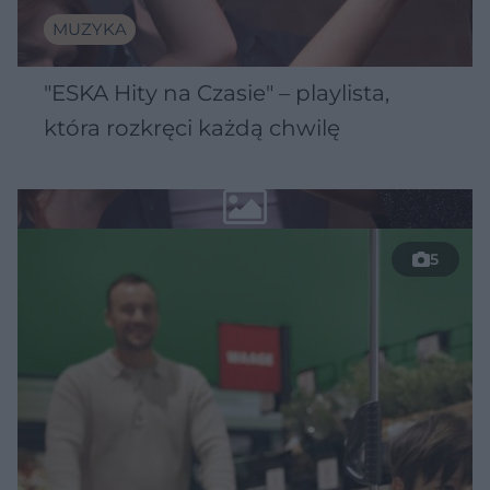
MUZYKA
"ESKA Hity na Czasie" – playlista,
która rozkręci każdą chwilę
5