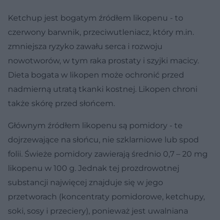
Ketchup jest bogatym źródłem likopenu - to
czerwony barwnik, przeciwutleniacz, który m.in.
zmniejsza ryzyko zawału serca i rozwoju
nowotworów, w tym raka prostaty i szyjki macicy.
Dieta bogata w likopen może ochronić przed
nadmierną utratą tkanki kostnej. Likopen chroni
także skórę przed słońcem.
Głównym źródłem likopenu są pomidory - te
dojrzewające na słońcu, nie szklarniowe lub spod
folii. Świeże pomidory zawierają średnio 0,7 – 20 mg
likopenu w 100 g. Jednak tej prozdrowotnej
substancji najwięcej znajduje się w jego
przetworach (koncentraty pomidorowe, ketchupy,
soki, sosy i przeciery), ponieważ jest uwalniana