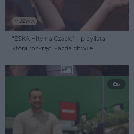
MUZYKA
"ESKA Hity na Czasie" – playlista,
która rozkręci każdą chwilę
5