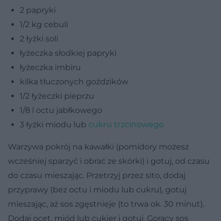
2 papryki
1/2 kg cebuli
2 łyżki soli
łyżeczka słodkiej papryki
łyżeczka imbiru
kilka tłuczonych goździków
1/2 łyżeczki pieprzu
1/8 l octu jabłkowego
3 łyżki miodu lub
cukru trzcinowego
Warzywa pokrój na kawałki (pomidory możesz
wcześniej sparzyć i obrać ze skórki) i gotuj, od czasu
do czasu mieszając. Przetrzyj przez sito, dodaj
przyprawy (bez octu i miodu lub cukru), gotuj
mieszając, aż sos zgęstnieje (to trwa ok. 30 minut).
Dodaj ocet, miód lub cukier i gotuj. Gorący sos