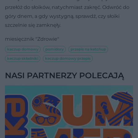
przełóż do słoików, natychmiast zakręć. Odwróć do
góry dnem, a gdy wystygną, sprawdź, czy słoiki
szczelnie się zamknęły.
miesięcznik "Zdrowie"
keczup domowy
pomidory
przepis na ketchup
keczup składniki
keczup domowy przepis
NASI PARTNERZY POLECAJĄ