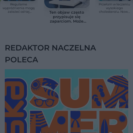
Regularne
Przełom w leczeniu
wypróżnienia mogą
wysokiego
zależeć od tej
cholesterolu. Nowa
Ten objaw często
witaminy. Odkrycie
terapia zmniejszyła
przypisuje się
zaskoczyło
LDL o ponad połowę
zaparciom. Może
naukowców
jednak wskazywać
na chorobę jelita
REDAKTOR NACZELNA
POLECA