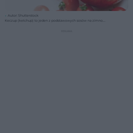
Autor: Shutterstock
Keczup (ketchup) to jeden z podstawowych sosów na zimno.
Wypróbuj nasz przepis na domowy ketczup.