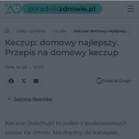
Diety i żywienie
Co jesz
Keczup: domowy najlepszy.
Przepis na domowy keczup
Keczup: domowy najlepszy.
Przepis na domowy keczup
2014-10-28
14:53
Dodaj do Google
Justyna Nowicka
Keczup (ketchup) to jeden z podstawowych
sosów na zimno. Niezbędny do kanapek,