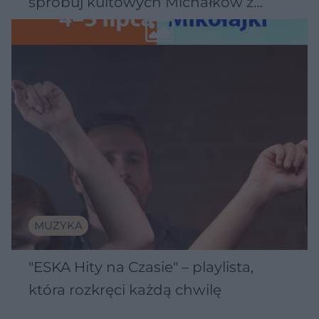
spróbuj kultowych Michałków z
Wawelu
MUZYKA
"ESKA Hity na Czasie" – playlista,
która rozkręci każdą chwilę