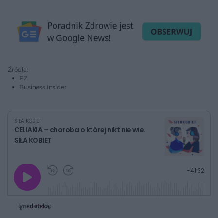
Źródła:
PZ
Business Insider
SIŁA KOBIET
CELIAKIA – choroba o której nikt nie wie.
SIŁA KOBIET
G
P
P
P
-
41:32
r
r
r
o
a
z
z
j
z
e
e
w
w
o
i
i
s
ń
ń
t
1
1