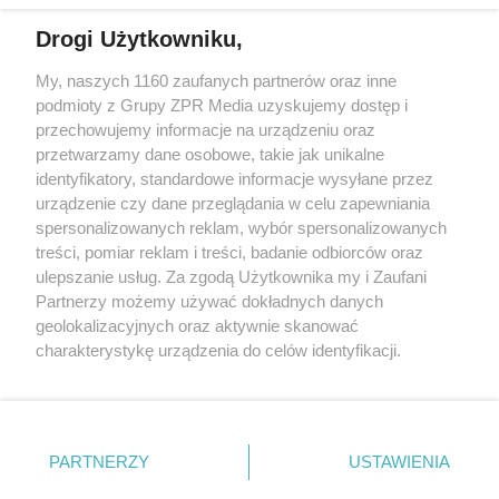
Drogi Użytkowniku,
Żaden utwór zamieszczony w serwisie nie może być powielany i
My, naszych 1160 zaufanych partnerów oraz inne
rozpowszechniany lub dalej rozpowszechniany w jakikolwiek sposób
podmioty z Grupy ZPR Media uzyskujemy dostęp i
(w tym także elektroniczny lub mechaniczny) na jakimkolwiek polu
eksploatacji w jakiejkolwiek formie, włącznie z umieszczaniem w
przechowujemy informacje na urządzeniu oraz
Internecie bez pisemnej zgody właściciela praw. Jakiekolwiek użycie
przetwarzamy dane osobowe, takie jak unikalne
lub wykorzystanie utworów w całości lub w części z naruszeniem
identyfikatory, standardowe informacje wysyłane przez
prawa, tzn. bez właściwej zgody, jest zabronione pod groźbą kary i
może być ścigane prawnie.
urządzenie czy dane przeglądania w celu zapewniania
spersonalizowanych reklam, wybór spersonalizowanych
treści, pomiar reklam i treści, badanie odbiorców oraz
ulepszanie usług. Za zgodą Użytkownika my i Zaufani
Partnerzy możemy używać dokładnych danych
geolokalizacyjnych oraz aktywnie skanować
charakterystykę urządzenia do celów identyfikacji.
O nas
Ponieważ cenimy Twoją prywatność, prosimy o zgodę na
korzystanie z tych technologii poprzez kliknięcie
Informacje prawne
„Akceptuję”. Zgoda jest dobrowolna i zawsze możesz ją
zmienić/wycofać klikając przycisk ustawień prywatności
Nasze serwisy
PARTNERZY
USTAWIENIA
znajdujący się w lewym dolnym rogu strony
. Niektóre
© 2026 Grupa ZPR Media