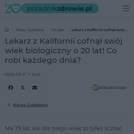
Diety i żywienie
Co jesz
Lekarz z Kalifornii cofnął swój
wiek biologiczny o 20 lat! Co robi każdego dnia?
Lekarz z Kalifornii cofnął swój
wiek biologiczny o 20 lat! Co
robi każdego dnia?
2025-08-17
9:20
Dodaj do Google
Kinga Goldstein
Ma 79 lat, ale dla niego wiek to tylko liczba!