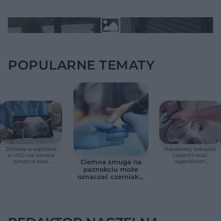
POPULARNE TEMATY
Zmiana w wątrobie
Naukowcy wskazali
w USG nie zawsze
częstotliwość
oznacza raka.
wypróżnień
Ciemna smuga na
Chirurg wyjaśnia,
związaną ze
paznokciu może
kiedy potrzebna jest
zdrowiem.
oznaczać czerniaka.
pilna diagnostyka
Większość osób nie
Bob Marley
zna tej normy
zlekceważył ten
objaw