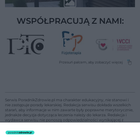
WSPÓŁPRACUJĄ Z NAMI:
Serwis PoradnikZdrowie.pl ma charakter edukacyjny, nie stanowi i
nie zastępuje porady lekarskiej. Redakcja serwisu dokłada wszelkich
starań, aby informacje w nim zawarte były poprawne merytorycznie,
jednakże decyzja dotycząca leczenia należy do lekarza. Redakcja i
wydawca serwisu nie ponoszą odpowiedzialności wynikającej z
zastosowania informacji zamieszczonych na stronach serwisu, który
nie prowadzi działalności leczniczej polegającej na udzielaniu
świadczeń zdrowotnych w rozumieniu art. 3 ust 1 ustawy o
działalności leczniczej.