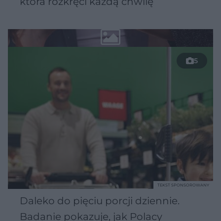
która rozkręci każdą chwilę
5
TEKST SPONSOROWANY
Daleko do pięciu porcji dziennie.
Badanie pokazuje, jak Polacy