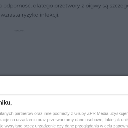
odporność, dlatego przetwory z pigwy są szczeg
zrasta ryzyko infekcji.
niku,
fanych partnerów oraz inne podmioty z Grupy ZPR Media uzyskujem
cje na urządzeniu oraz przetwarzamy dane osobowe, takie jak unika
wotne i wartości odżywcze
je wysyłane przez urządzenie czy dane przeglądania w celu zapewn