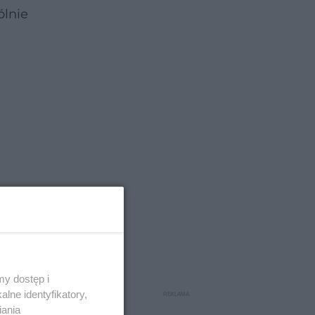
ólnie
y dostęp i
lne identyfikatory,
iania