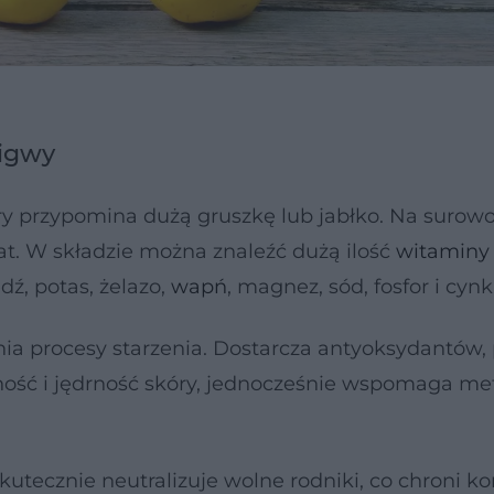
pigwy
ry przypomina dużą gruszkę lub jabłko. Na surowo
at. W składzie można znaleźć dużą ilość
witaminy
edź, potas, żelazo,
wapń
, magnez, sód, fosfor i cynk
ia procesy starzenia. Dostarcza antyoksydantów
zność i jędrność skóry, jednocześnie wspomaga m
kutecznie neutralizuje wolne rodniki, co chroni k