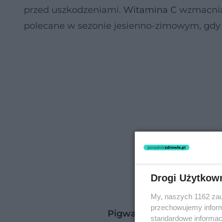
przed uszkodzeniami.
Witamina C
wzmacnia 
polecane w sezonie jesienno-zimowym, gdy w
Drogi Użytkow
My, naszych 1162 zau
przechowujemy informa
Pigwa: właściwości zdro
standardowe informac