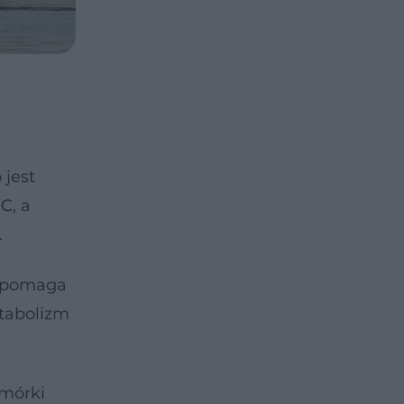
 jest
 C
, a
.
, pomaga
etabolizm
omórki