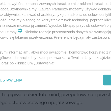
klam, wybór spersonalizowanych treści, pomiar reklam i treści, bad
 zgodą Użytkownika my i Zaufani Partnerzy możemy używać dokład
az aktywnie skanować charakterystykę urządzenia do celów identyfi
ść, prosimy o zgodę na korzystanie z tych technologii poprzez klikn
a i zawsze możesz ją zmienić/wycofać klikając przycisk ustawień pr
ogu strony
. Niektóre rodzaje przetwarzania danych nie wymagaj
iwić się takiemu przetwarzaniu. Preferencje będą miały zastosowanie
szymi informacjami, abyś mógł świadomie i komfortowo korzystać z
gółowe informacje dotyczące przetwarzania Twoich danych znajdzi
s
oraz po kliknięciu w „Ustawienia”.
USTAWIENIA
i to pigwa, cukier lub miód, przegotowana i prze
ego octu owocowego np. jabłkowego.