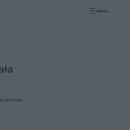
Menu
ała
daj do Google