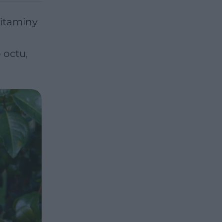
witaminy
 octu,