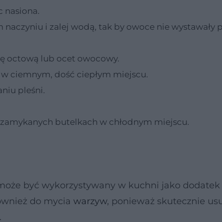
c nasiona.
naczyniu i zalej wodą, tak by owoce nie wystawały
atkę octową lub ocet owocowy.
w w ciemnym, dość ciepłym miejscu.
niu pleśni.
nie zamykanych butelkach w chłodnym miejscu.
 może być wykorzystywany w kuchni jako dodatek
również do mycia
warzyw
, ponieważ skutecznie u
.