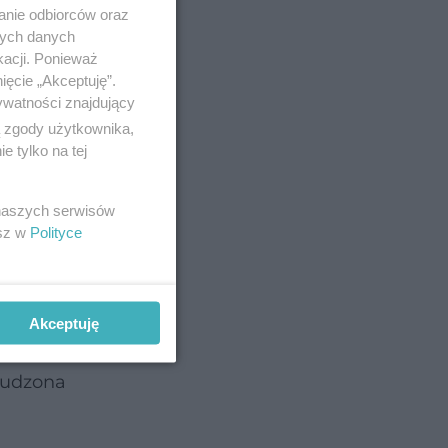
anie odbiorców oraz
nych danych
kacji. Ponieważ
ięcie „Akceptuję”.
ywatności znajdujący
ą zgody użytkownika,
 tylko na tej
 naszych serwisów
esz w
Polityce
Akceptuję
studzona