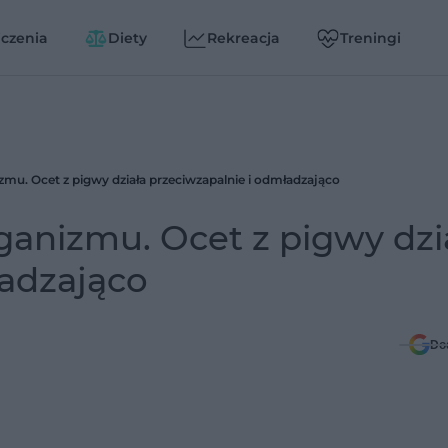
czenia
Diety
Rekreacja
Treningi
izmu. Ocet z pigwy działa przeciwzapalnie i odmładzająco
rganizmu. Ocet z pigwy dzi
ładzająco
Do