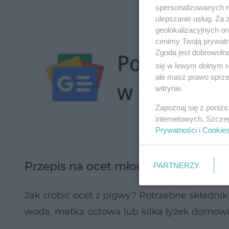
spersonalizowanych re
ulepszanie usług. Za
geolokalizacyjnych or
cenimy Twoją prywatno
Zgoda jest dobrowoln
się w lewym dolnym r
ale masz prawo sprzec
witrynie.
Zapoznaj się z poniż
internetowych. Szcze
Prywatności
i
Cookie
Przepis na ocet młodości
PARTNERZY
Jak zrobić ocet z pigwy? Potrzebne składnik
woda, matka octowa lub kilka łyżek domow