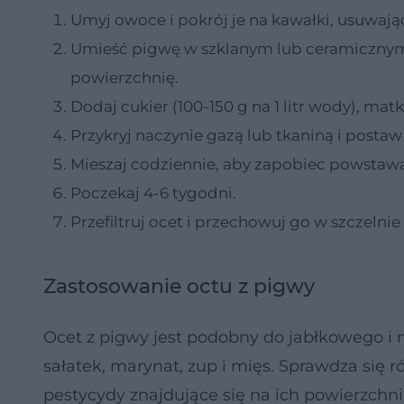
Umyj owoce i pokrój je na kawałki, usuwają
Umieść pigwę w szklanym lub ceramicznym 
powierzchnię.
Dodaj cukier (100-150 g na 1 litr wody), m
Przykryj naczynie gazą lub tkaniną i posta
Mieszaj codziennie, aby zapobiec powstawa
Poczekaj 4-6 tygodni.
Przefiltruj ocet i przechowuj go w szczel
Zastosowanie octu z pigwy
Ocet z pigwy jest podobny do jabłkowego i
sałatek, marynat, zup i mięs. Sprawdza się 
pestycydy znajdujące się na ich powierzchni