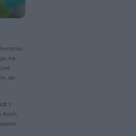
orównaniu
go, na
tóre
in. do
dt z
e Koch.
stanie