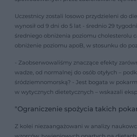
Uczestnicy zostali losowo przydzieleni do di
wynosił od 9 dni do 5 lat - średnio 29 tygodn
średniego obniżenia poziomu cholesterolu cał
obniżenie poziomu apoB, w stosunku do po
- Zaobserwowaliśmy znaczące efekty zarówno
wadze, od normalnej do osób otyłych – podkre
śródziemnomorską? - Jest bogata w pokarmy
w wytycznych dietetycznych – wskazali eksp
"Ograniczenie spożycia takich poka
Z kolei niezaangażowani w analizy naukowcy
wzorców żywieniowych opartych na dietach r