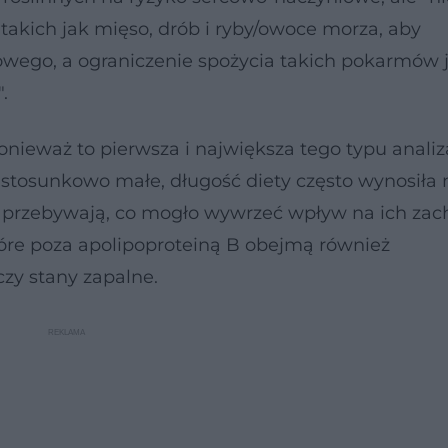
akich jak mięso, drób i ryby/owoce morza, aby
wego, a ograniczenie spożycia takich pokarmów j
.
nieważ to pierwsza i największa tego typu analiz
y stosunkowo małe, długość diety często wynosiła 
ach przebywają, co mogło wywrzeć wpływ na ich za
tóre poza apolipoproteiną B obejmą również
zy stany zapalne.