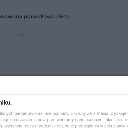
onowana prawidłowa dieta
niku,
fanych partnerów oraz inne podmioty z Grupy ZPR Media uzyskujem
cje na urządzeniu oraz przetwarzamy dane osobowe, takie jak unika
roni przed miażdżycą
je wysyłane przez urządzenie czy dane przeglądania w celu zapewn