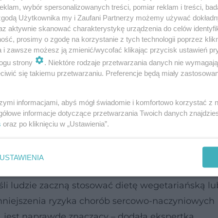
klam, wybór spersonalizowanych treści, pomiar reklam i treści, bad
 zgodą Użytkownika my i Zaufani Partnerzy możemy używać dokład
 Okazało się, że diety wegańskie i wegetariański
az aktywnie skanować charakterystykę urządzenia do celów identyfi
n zatykających tętnice. - Odpowiada to jednej trzec
ść, prosimy o zgodę na korzystanie z tych technologii poprzez klikn
a i zawsze możesz ją zmienić/wycofać klikając przycisk ustawień pr
iom cholesterolu takich jak statyny i skutkowałob
ogu strony
. Niektóre rodzaje przetwarzania danych nie wymagaj
yniowych u kogoś, kto utrzymywał
dietę roślinną
p
iwić się takiemu przetwarzaniu. Preferencje będą miały zastosowanie
szymi informacjami, abyś mógł świadomie i komfortowo korzystać z
ynami przewyższa pozytywne korzyści diet roślinn
gółowe informacje dotyczące przetwarzania Twoich danych znajdzi
s
oraz po kliknięciu w „Ustawienia”.
etody nie wykluczają się nawzajem, co więcej łąc
t synergiczny".
USTAWIENIA
rzyczynę zgonów na całym świecie, w wyniku któ
śli ludzie zaczną stosować dietę wegetariańską lu
mniejszenia ryzyka chorób sercowo-naczyniowych
jest naprawdę znaczący – dodała ekspertka.