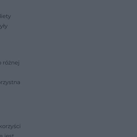
iety
yły
 różnej
orzystna
korzyści
 jest