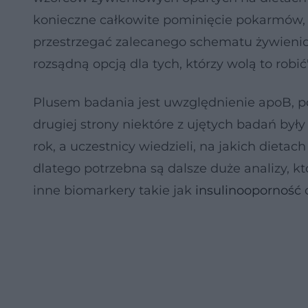
konieczne całkowite pominięcie pokarmów, t
przestrzegać zalecanego schematu żywienio
rozsądną opcją dla tych, którzy wolą to robić"
Plusem badania jest uwzględnienie apoB, po
drugiej strony niektóre z ujętych badań był
rok, a uczestnicy wiedzieli, na jakich diet
dlatego potrzebna są dalsze duże analizy, k
inne biomarkery takie jak
insulinooporność
c