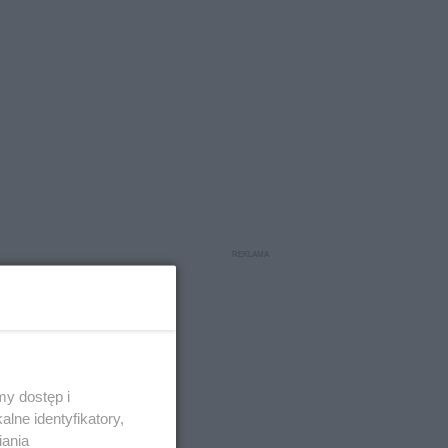
y dostęp i
lne identyfikatory,
iania