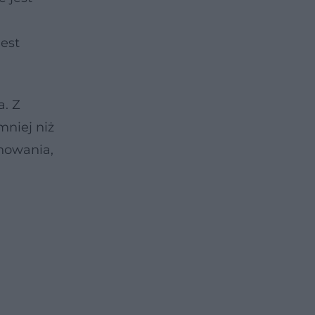
est
a. Z
mniej niż
chowania,