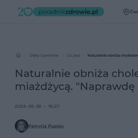
Ćwi
Diety i żywienie
Co jesz
Naturalnie obniża choleste
Naturalnie obniża chole
miażdżycą. "Naprawdę 
2023-05-26
15:27
Patrycja Pupiec