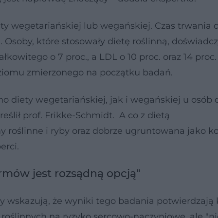
ety wegetariańskiej lub wegańskiej. Czas trwania d
i. Osoby, które stosowały dietę roślinną, doświadcz
kowitego o 7 proc., a LDL o 10 proc. oraz 14 proc.
ziomu zmierzonego na początku badań.
 diety wegetariańskiej, jak i wegańskiej u osób o
ślił prof. Frikke-Schmidt. A co z dietą
 roślinne i ryby oraz dobrze ugruntowana jako k
erci.
rmów jest rozsądną opcją"
 wskazują, że wyniki tego badania potwierdzają 
oślinnych na ryzyko sercowo-naczyniowe, ale "nie