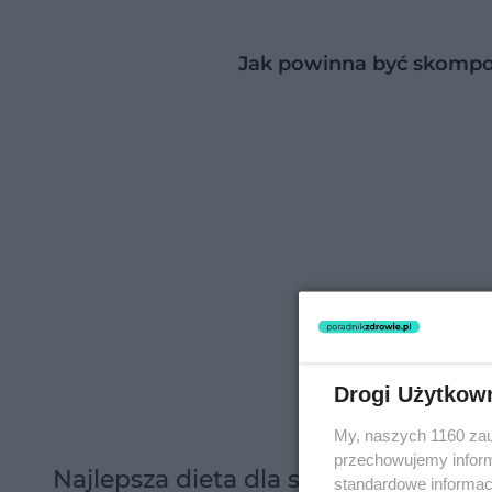
Jak powinna być skomp
Drogi Użytkow
My, naszych 1160 zau
przechowujemy informa
Najlepsza dieta dla serca, która ch
standardowe informac