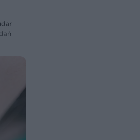
udar
adań