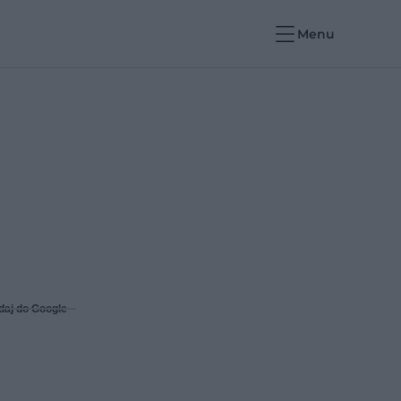
Menu
daj do Google