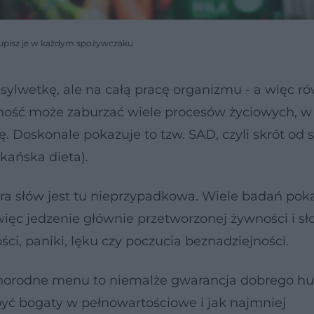
 Kupisz je w każdym spożywczaku
sylwetkę, ale na całą pracę organizmu - a więc r
ność może zaburzać wiele procesów życiowych, w
 Doskonale pokazuje to tzw. SAD, czyli skrót od 
kańska dieta).
ra słów jest tu nieprzypadkowa. Wiele badań poka
więc jedzenie głównie przetworzonej żywności i sło
ci, paniki, lęku czy poczucia beznadziejności.
żnorodne menu to niemalże gwarancja dobrego h
być bogaty w pełnowartościowe i jak najmniej