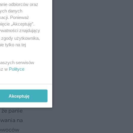
anie odbiorców oraz
nych danych
kacji. Ponieważ
ięcie „Akceptuję”.
ywatności znajdujący
ą zgody użytkownika,
 tylko na tej
 naszych serwisów
ie
esz w
Polityce
go praca
Akceptuję
 że panie
owania na
e owoców