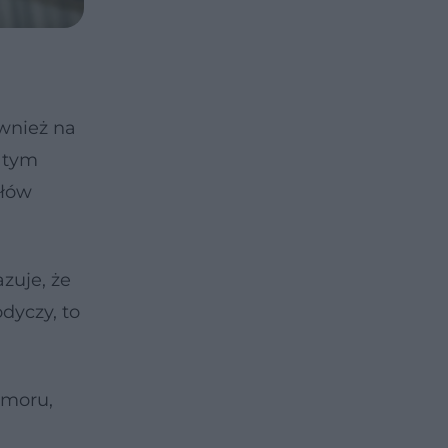
ównież na
 tym
słów
zuje, że
dyczy, to
umoru,