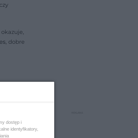
czy
 okazuje,
es
, dobre
y dostęp i
lne identyfikatory,
iania