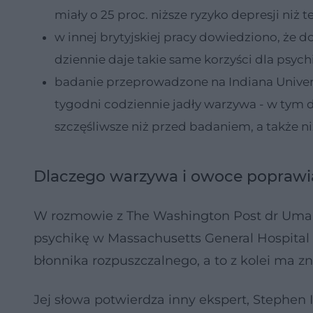
miały o 25 proc. niższe ryzyko depresji niż te
w innej brytyjskiej pracy dowiedziono, że
dziennie daje takie same korzyści dla psy
badanie przeprowadzone na Indiana Univers
tygodni codziennie jadły warzywa - w tym d
szczęśliwsze niż przed badaniem, a także ni
Dlaczego warzywa i owoce poprawia
W rozmowie z The Washington Post dr Uma N
psychikę w Massachusetts General Hospital w
błonnika rozpuszczalnego, a to z kolei ma z
Jej słowa potwierdza inny ekspert, Stephen Il