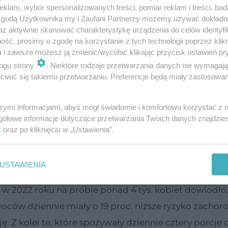
klam, wybór spersonalizowanych treści, pomiar reklam i treści, bad
 zgodą Użytkownika my i Zaufani Partnerzy możemy używać dokład
az aktywnie skanować charakterystykę urządzenia do celów identyfi
ść, prosimy o zgodę na korzystanie z tych technologii poprzez klikn
zywa
a i zawsze możesz ją zmienić/wycofać klikając przycisk ustawień pr
ogu strony
. Niektóre rodzaje przetwarzania danych nie wymagaj
iwić się takiemu przetwarzaniu. Preferencje będą miały zastosowanie
cej zieleniny
szymi informacjami, abyś mógł świadomie i komfortowo korzystać z
zej ilości warzyw i owoców może bardzo korzystn
gółowe informacje dotyczące przetwarzania Twoich danych znajdzi
wodzą, że:
s
oraz po kliknięciu w „Ustawienia”.
bie, pozwala też lepiej się relaksować - dowiodła te
USTAWIENIA
 w 2022 roku na próbie ponad 4 tys. kobiet dowiodło,
woców dziennie miały o 19 proc. niższe ryzyko zachor
rcję. Z kolei te, które spożywały dziennie cztery porcj