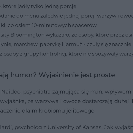
, które jadły tylko jedną porcję
 dodanie do menu zaledwie jednej porcji warzyw i ow
chiki, co osiem 10-minutowych spacerów
ity Bloomington wykazało, że osoby, które przez os
ynię, marchew, paprykę i jarmuż - czuły się znacznie
ż osoby z grupy kontrolnej, które nie spożywały warz
ją humor? Wyjaśnienie jest proste
aidoo, psychiatra zajmująca się m.in. wpływem 
yjaśniła, że warzywa i owoce dostarczają dużej il
naczenie dla
mikrobiomu jelitowego
.
ardi, psycholog z University of Kansas. Jak wyjaśni