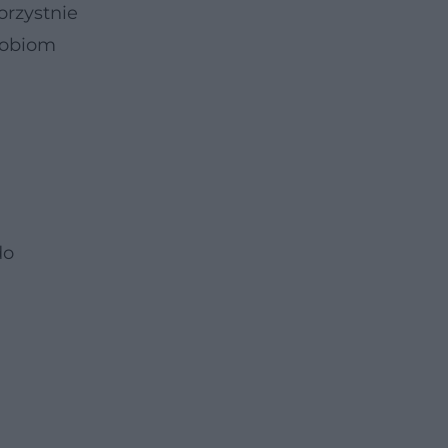
orzystnie
krobiom
do