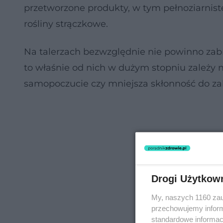
przetworzone produkty, w tym pełnoziarniste
rośliny strączkowe.
Na talerzach bezwzględnie nie powinno zab
to właśnie od nich w dużym stopniu zależy 
samopoczucie czy mniejsza skłonność do za
Drogi Użytkow
My, naszych 1160 zau
przechowujemy informa
standardowe informac