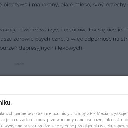
 pieczywo i makarony, białe mięso, ryby, orzechy 
raknąć również warzyw i owoców. Jak się bowiem
nasze zdrowie psychiczne, a więc
odporność na str
burzeń depresyjnych i lękowych.
niku,
fanych partnerów oraz inne podmioty z Grupy ZPR Media uzyskujem
cje na urządzeniu oraz przetwarzamy dane osobowe, takie jak unika
je wysyłane przez urządzenie czy dane przeglądania w celu zapewn