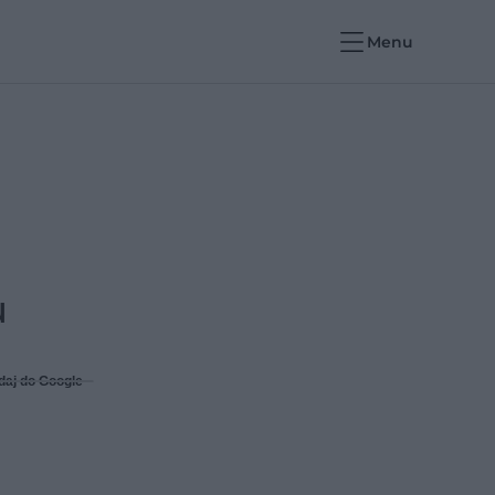
Menu
u
daj do Google