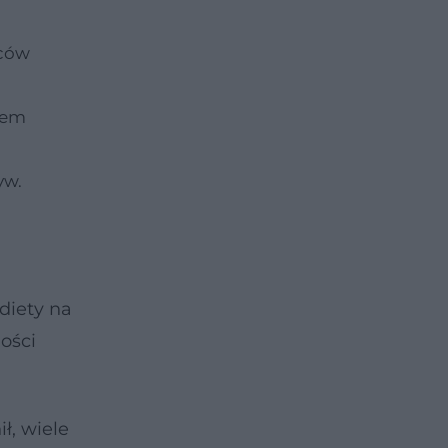
oców
iem
yw.
diety na
ości
ł, wiele