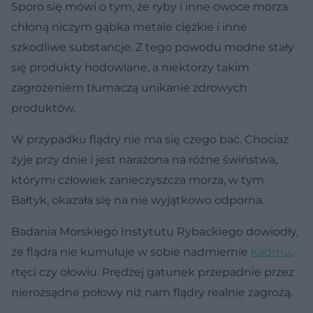
Sporo się mówi o tym, że ryby i inne owoce morza
chłoną niczym gąbka metale ciężkie i inne
szkodliwe substancje. Z tego powodu modne stały
się produkty hodowlane, a niektórzy takim
zagrożeniem tłumaczą unikanie zdrowych
produktów.
W przypadku flądry nie ma się czego bać. Chociaż
żyje przy dnie i jest narażona na różne świństwa,
którymi człowiek zanieczyszcza morza, w tym
Bałtyk, okazała się na nie wyjątkowo odporna.
Badania Morskiego Instytutu Rybackiego dowiodły,
że flądra nie kumuluje w sobie nadmiernie
kadmu
,
rtęci czy ołowiu. Prędzej gatunek przepadnie przez
nierozsądne połowy niż nam flądry realnie zagrożą.