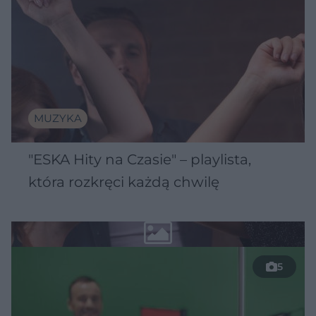
MUZYKA
"ESKA Hity na Czasie" – playlista,
która rozkręci każdą chwilę
5