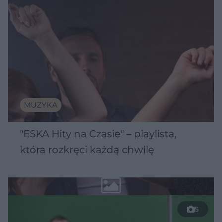
MUZYKA
"ESKA Hity na Czasie" – playlista,
która rozkręci każdą chwilę
5