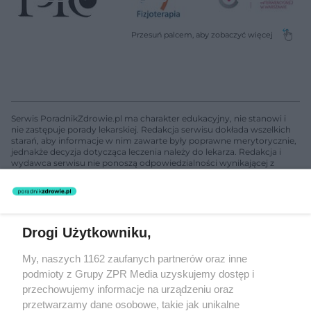
Serwis PoradnikZdrowie.pl ma charakter edukacyjny, nie stanowi i
nie zastępuje porady lekarskiej. Redakcja serwisu dokłada wszelkich
starań, aby informacje w nim zawarte były poprawne merytorycznie,
jednakże decyzja dotycząca leczenia należy do lekarza. Redakcja i
wydawca serwisu nie ponoszą odpowiedzialności wynikającej z
zastosowania informacji zamieszczonych na stronach serwisu, który
nie prowadzi działalności leczniczej polegającej na udzielaniu
świadczeń zdrowotnych w rozumieniu art. 3 ust 1 ustawy o
działalności leczniczej.
Drogi Użytkowniku,
Żaden utwór zamieszczony w serwisie nie może być powielany i
My, naszych 1162 zaufanych partnerów oraz inne
rozpowszechniany lub dalej rozpowszechniany w jakikolwiek sposób
podmioty z Grupy ZPR Media uzyskujemy dostęp i
(w tym także elektroniczny lub mechaniczny) na jakimkolwiek polu
eksploatacji w jakiejkolwiek formie, włącznie z umieszczaniem w
przechowujemy informacje na urządzeniu oraz
Internecie bez pisemnej zgody właściciela praw. Jakiekolwiek użycie
przetwarzamy dane osobowe, takie jak unikalne
lub wykorzystanie utworów w całości lub w części z naruszeniem