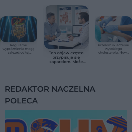
Regularne
Przełom w leczeniu
wypróżnienia mogą
wysokiego
zależeć od tej
cholesterolu. Nowa
Ten objaw często
witaminy. Odkrycie
terapia zmniejszyła
przypisuje się
zaskoczyło
LDL o ponad połowę
zaparciom. Może
naukowców
jednak wskazywać
na chorobę jelita
REDAKTOR NACZELNA
POLECA