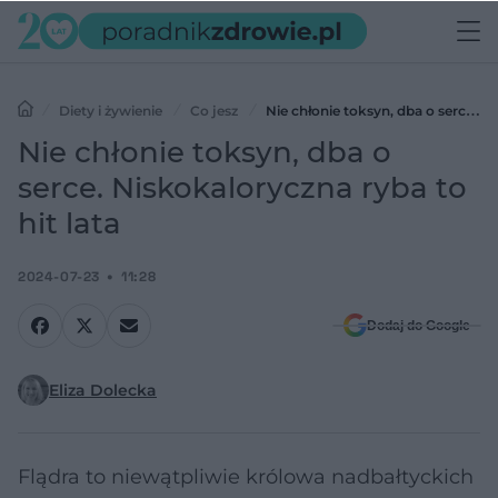
Diety i żywienie
Co jesz
Nie chłonie toksyn, dba o serce.
Niskokaloryczna ryba to hit lata
Nie chłonie toksyn, dba o
serce. Niskokaloryczna ryba to
hit lata
2024-07-23
11:28
Dodaj do Google
Eliza Dolecka
Flądra to niewątpliwie królowa nadbałtyckich