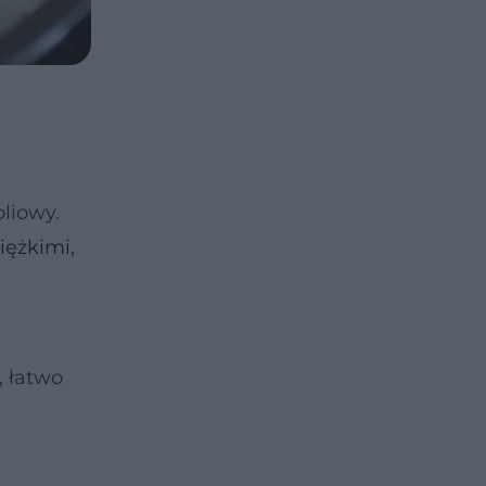
liowy.
iężkimi
,
 łatwo