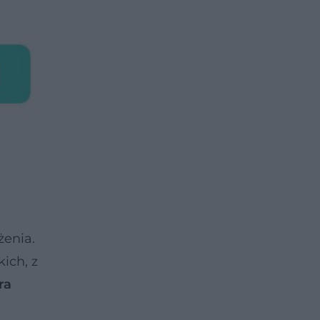
żenia.
ich, z
ra