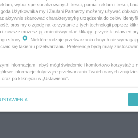
klam, wybór spersonalizowanych treści, pomiar reklam i treści, bad
 zgodą Użytkownika my i Zaufani Partnerzy możemy używać dokład
az aktywnie skanować charakterystykę urządzenia do celów identyfi
ść, prosimy o zgodę na korzystanie z tych technologii poprzez klikn
rnym i czerwonym ryżem są nieco
a i zawsze możesz ją zmienić/wycofać klikając przycisk ustawień pr
owane, ale niektóre badania sugerują, że
ogu strony
. Niektóre rodzaje przetwarzania danych nie wymagaj
iwić się takiemu przetwarzaniu. Preferencje będą miały zastosowanie
ć mniej arsenu niż brązowy ryż, a
iej niż biały ryż, w zależności od
szymi informacjami, abyś mógł świadomie i komfortowo korzystać z
gółowe informacje dotyczące przetwarzania Twoich danych znajdzi
s
oraz po kliknięciu w „Ustawienia”.
ywienia i Dietetyki.
USTAWIENIA
ść organizmu dietą? Rozmowa z