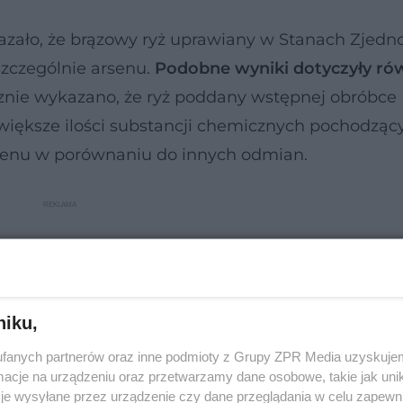
azało, że brązowy ryż uprawiany w Stanach Zjed
szczególnie arsenu.
Podobne wyniki dotyczyły ró
cznie wykazano, że ryż poddany wstępnej obróbce
ć większe ilości substancji chemicznych pochodząc
rsenu w porównaniu do innych odmian.
niku,
fanych partnerów oraz inne podmioty z Grupy ZPR Media uzyskujem
cje na urządzeniu oraz przetwarzamy dane osobowe, takie jak unika
je wysyłane przez urządzenie czy dane przeglądania w celu zapewn