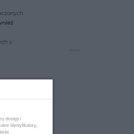
noczonych
wnież
ych z
y dostęp i
lne identyfikatory,
iania