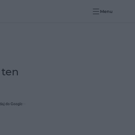
Menu
 ten
daj do Google