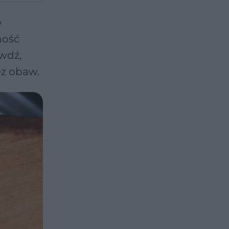
e
ność
wdź,
ez obaw.