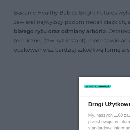
Badanie Healthy Babies Bright Futures wyk
zawierał najwyższy poziom metali ciężkich, 
białego ryżu oraz odmiany arborio
. Ostate
termicznej (tzw. ryż instant), może zawiera
opakowań oraz bardziej szkodliwą formę a
Drogi Użytkow
My, naszych 1160 zau
przechowujemy informa
standardowe informac