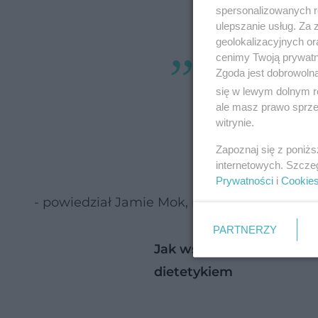
spersonalizowanych re
ulepszanie usług. Za
geolokalizacyjnych or
cenimy Twoją prywatno
Badania nad cza
Zgoda jest dobrowoln
bardziej zróżnic
się w lewym dolnym r
ale masz prawo sprzec
mogą one zawiera
witrynie.
czasami nawet mn
Zapoznaj się z poniż
pochodzenia
internetowych. Szcze
Prywatności
i
Cookie
- powiedział Jamie Mok, rzecznik Akademii Ż
PARTNERZY
Jak wspomagać odporno
dietetykiem