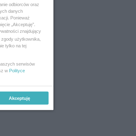
anie odbiorców oraz
nych danych
kacji. Ponieważ
ięcie „Akceptuję”.
ywatności znajdujący
ą zgody użytkownika,
 tylko na tej
 naszych serwisów
esz w
Polityce
Akceptuję