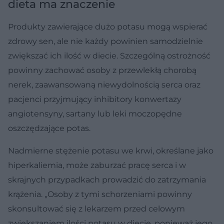
dieta ma znaczenie
Produkty zawierające dużo potasu mogą wspierać
zdrowy sen, ale nie każdy powinien samodzielnie
zwiększać ich ilość w diecie. Szczególną ostrożność
powinny zachować osoby z przewlekłą chorobą
nerek, zaawansowaną niewydolnością serca oraz
pacjenci przyjmujący inhibitory konwertazy
angiotensyny, sartany lub leki moczopędne
oszczędzające potas.
Nadmierne stężenie potasu we krwi, określane jako
hiperkaliemia, może zaburzać pracę serca i w
skrajnych przypadkach prowadzić do zatrzymania
krążenia. „Osoby z tymi schorzeniami powinny
skonsultować się z lekarzem przed celowym
zwiększaniem ilości potasu w diecie, ponieważ jego