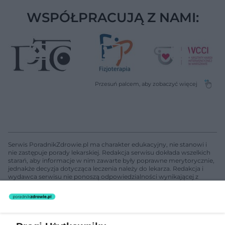
WSPÓŁPRACUJĄ Z NAMI:
Serwis PoradnikZdrowie.pl ma charakter edukacyjny, nie stanowi i
nie zastępuje porady lekarskiej. Redakcja serwisu dokłada wszelkich
starań, aby informacje w nim zawarte były poprawne merytorycznie,
jednakże decyzja dotycząca leczenia należy do lekarza. Redakcja i
wydawca serwisu nie ponoszą odpowiedzialności wynikającej z
zastosowania informacji zamieszczonych na stronach serwisu, który
nie prowadzi działalności leczniczej polegającej na udzielaniu
świadczeń zdrowotnych w rozumieniu art. 3 ust 1 ustawy o
działalności leczniczej.