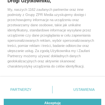
Drogi Użytkowniku,
Żaden utwór zamieszczony w serwisie nie może być powielany i
My, naszych 1162 zaufanych partnerów oraz inne
rozpowszechniany lub dalej rozpowszechniany w jakikolwiek sposób
podmioty z Grupy ZPR Media uzyskujemy dostęp i
(w tym także elektroniczny lub mechaniczny) na jakimkolwiek polu
eksploatacji w jakiejkolwiek formie, włącznie z umieszczaniem w
przechowujemy informacje na urządzeniu oraz
Internecie bez pisemnej zgody właściciela praw. Jakiekolwiek użycie
przetwarzamy dane osobowe, takie jak unikalne
lub wykorzystanie utworów w całości lub w części z naruszeniem
identyfikatory, standardowe informacje wysyłane przez
prawa, tzn. bez właściwej zgody, jest zabronione pod groźbą kary i
może być ścigane prawnie.
urządzenie czy dane przeglądania w celu zapewniania
spersonalizowanych reklam, wybór spersonalizowanych
treści, pomiar reklam i treści, badanie odbiorców oraz
ulepszanie usług. Za zgodą Użytkownika my i Zaufani
Partnerzy możemy używać dokładnych danych
geolokalizacyjnych oraz aktywnie skanować
charakterystykę urządzenia do celów identyfikacji.
O nas
Ponieważ cenimy Twoją prywatność, prosimy o zgodę na
korzystanie z tych technologii poprzez kliknięcie
Informacje prawne
„Akceptuję”. Zgoda jest dobrowolna i zawsze możesz ją
zmienić/wycofać klikając przycisk ustawień prywatności
Nasze serwisy
PARTNERZY
USTAWIENIA
znajdujący się w lewym dolnym rogu strony
. Niektóre
© 2026 Grupa ZPR Media
rodzaje przetwarzania danych nie wymagają zgody
Akceptuję
użytkownika, ale masz prawo sprzeciwić się takiemu