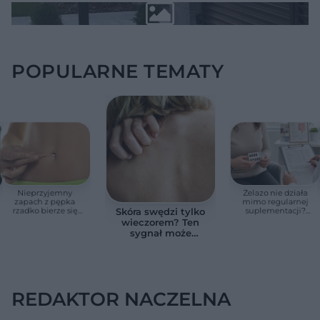
POPULARNE TEMATY
Nieprzyjemny
Żelazo nie działa
zapach z pępka
mimo regularnej
rzadko bierze się
suplementacji?
Skóra swędzi tylko
znikąd. Jeden objaw
Przyczyna może
wieczorem? Ten
zmienia wszystko
ukrywać się w
sygnał może
jelitach
wskazywać na
chorobę, która długo
nie daje objawów
REDAKTOR NACZELNA