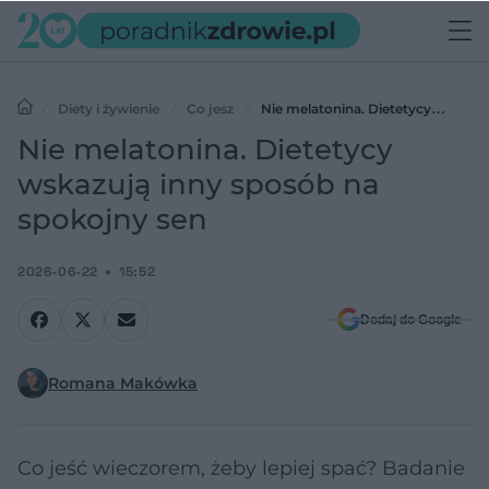
Diety i żywienie
Co jesz
Nie melatonina. Dietetycy
wskazują inny sposób na spokojny sen
Nie melatonina. Dietetycy
wskazują inny sposób na
spokojny sen
2026-06-22
15:52
Dodaj do Google
Romana Makówka
Co jeść wieczorem, żeby lepiej spać? Badanie