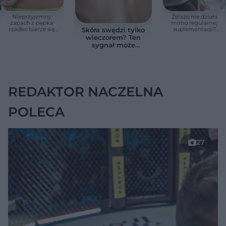
Nieprzyjemny
Żelazo nie działa
zapach z pępka
mimo regularnej
rzadko bierze się
suplementacji?
Skóra swędzi tylko
znikąd. Jeden objaw
Przyczyna może
wieczorem? Ten
zmienia wszystko
ukrywać się w
sygnał może
jelitach
wskazywać na
chorobę, która długo
nie daje objawów
REDAKTOR NACZELNA
POLECA
27