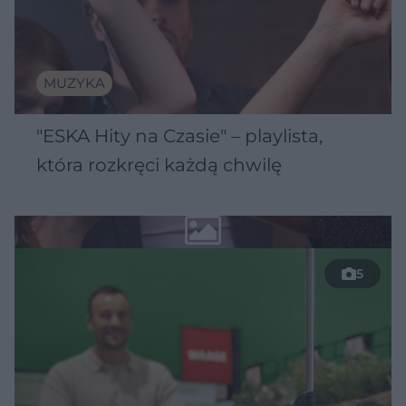
MUZYKA
"ESKA Hity na Czasie" – playlista,
która rozkręci każdą chwilę
5