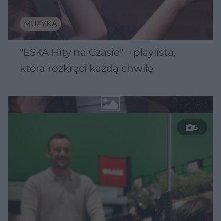
MUZYKA
"ESKA Hity na Czasie" – playlista,
która rozkręci każdą chwilę
5