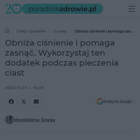
Diety i żywienie
Co jesz
Obniża ciśnienie i pomaga zasnąć.
Wykorzystaj ten dodatek podczas pieczenia ciast
Obniża ciśnienie i pomaga
zasnąć. Wykorzystaj ten
dodatek podczas pieczenia
ciast
2023-11-07
14:23
Dodaj do Google
Magdalena Siraga