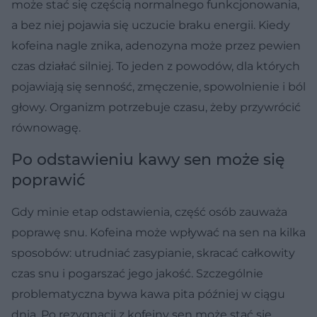
może stać się częścią normalnego funkcjonowania,
a bez niej pojawia się uczucie braku energii. Kiedy
kofeina nagle znika, adenozyna może przez pewien
czas działać silniej. To jeden z powodów, dla których
pojawiają się senność, zmęczenie, spowolnienie i ból
głowy. Organizm potrzebuje czasu, żeby przywrócić
równowagę.
Po odstawieniu kawy sen może się
poprawić
Gdy minie etap odstawienia, część osób zauważa
poprawę snu. Kofeina może wpływać na sen na kilka
sposobów: utrudniać zasypianie, skracać całkowity
czas snu i pogarszać jego jakość. Szczególnie
problematyczna bywa kawa pita później w ciągu
dnia. Po rezygnacji z kofeiny sen może stać się