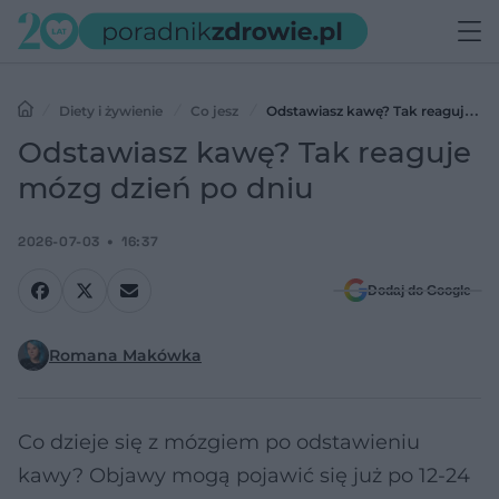
Diety i żywienie
Co jesz
Odstawiasz kawę? Tak reaguje
mózg dzień po dniu
Odstawiasz kawę? Tak reaguje
mózg dzień po dniu
2026-07-03
16:37
Dodaj do Google
Romana Makówka
Co dzieje się z mózgiem po odstawieniu
kawy? Objawy mogą pojawić się już po 12-24