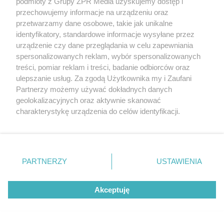
podmioty z Grupy ZPR Media uzyskujemy dostęp i
zakres
pojawią się inne
wskazywać na raka
objawy
przechowujemy informacje na urządzeniu oraz
trzustki
przetwarzamy dane osobowe, takie jak unikalne
identyfikatory, standardowe informacje wysyłane przez
REDAKTOR NACZELNA
urządzenie czy dane przeglądania w celu zapewniania
spersonalizowanych reklam, wybór spersonalizowanych
POLECA
treści, pomiar reklam i treści, badanie odbiorców oraz
ulepszanie usług. Za zgodą Użytkownika my i Zaufani
Partnerzy możemy używać dokładnych danych
geolokalizacyjnych oraz aktywnie skanować
charakterystykę urządzenia do celów identyfikacji.
Ponieważ cenimy Twoją prywatność, prosimy o zgodę na
korzystanie z tych technologii poprzez kliknięcie
„Akceptuję”. Zgoda jest dobrowolna i zawsze możesz ją
zmienić/wycofać klikając przycisk ustawień prywatności
PARTNERZY
USTAWIENIA
znajdujący się w lewym dolnym rogu strony
. Niektóre
rodzaje przetwarzania danych nie wymagają zgody
Akceptuję
użytkownika, ale masz prawo sprzeciwić się takiemu
przetwarzaniu. Preferencje będą miały zastosowanie tylko
na tej witrynie.
MATERIAŁ SPONSOROWANY