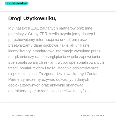
nie prowadzi działalności leczniczej polegającej na udzielaniu
świadczeń zdrowotnych w rozumieniu art. 3 ust 1 ustawy o
działalności leczniczej.
Drogi Użytkowniku,
Żaden utwór zamieszczony w serwisie nie może być powielany i
My, naszych 1162 zaufanych partnerów oraz inne
rozpowszechniany lub dalej rozpowszechniany w jakikolwiek sposób
podmioty z Grupy ZPR Media uzyskujemy dostęp i
(w tym także elektroniczny lub mechaniczny) na jakimkolwiek polu
eksploatacji w jakiejkolwiek formie, włącznie z umieszczaniem w
przechowujemy informacje na urządzeniu oraz
Internecie bez pisemnej zgody właściciela praw. Jakiekolwiek użycie
przetwarzamy dane osobowe, takie jak unikalne
lub wykorzystanie utworów w całości lub w części z naruszeniem
identyfikatory, standardowe informacje wysyłane przez
prawa, tzn. bez właściwej zgody, jest zabronione pod groźbą kary i
może być ścigane prawnie.
urządzenie czy dane przeglądania w celu zapewniania
spersonalizowanych reklam, wybór spersonalizowanych
treści, pomiar reklam i treści, badanie odbiorców oraz
ulepszanie usług. Za zgodą Użytkownika my i Zaufani
Partnerzy możemy używać dokładnych danych
geolokalizacyjnych oraz aktywnie skanować
charakterystykę urządzenia do celów identyfikacji.
O nas
Ponieważ cenimy Twoją prywatność, prosimy o zgodę na
korzystanie z tych technologii poprzez kliknięcie
Informacje prawne
„Akceptuję”. Zgoda jest dobrowolna i zawsze możesz ją
zmienić/wycofać klikając przycisk ustawień prywatności
Nasze serwisy