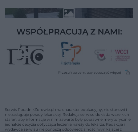
WSPÓŁPRACUJĄ Z NAMI:
Serwis PoradnikZdrowie.pl ma charakter edukacyjny, nie stanowi i
nie zastępuje porady lekarskiej. Redakcja serwisu dokłada wszelkich
starań, aby informacje w nim zawarte były poprawne merytorycznie,
jednakże decyzja dotycząca leczenia należy do lekarza. Redakcja i
wydawca serwisu nie ponoszą odpowiedzialności wynikającej z
zastosowania informacji zamieszczonych na stronach serwisu, który