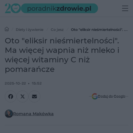
Diety i żywienie
Co jesz
Oto "eliksir nieśmiertelności". Ma
więcej wapnia niż mleko i więcej witaminy C niż pomarańcze
Oto "eliksir nieśmiertelności".
Ma więcej wapnia niż mleko i
więcej witaminy C niż
pomarańcze
2025-10-22
15:52
Dodaj do Google
Romana Makówka