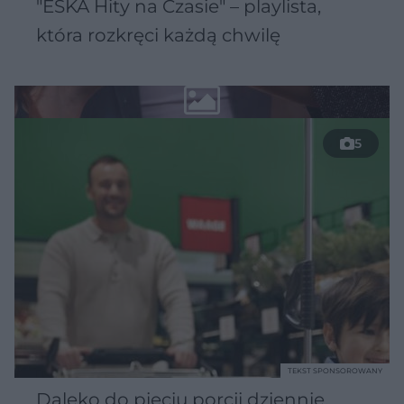
"ESKA Hity na Czasie" – playlista,
która rozkręci każdą chwilę
5
TEKST SPONSOROWANY
Daleko do pięciu porcji dziennie.