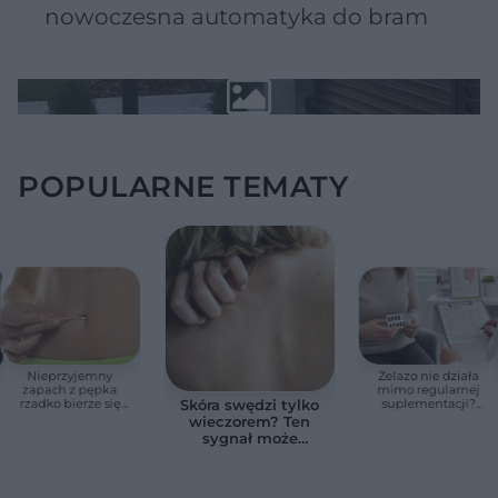
nowoczesna automatyka do bram
POPULARNE TEMATY
Nieprzyjemny
Żelazo nie działa
zapach z pępka
mimo regularnej
rzadko bierze się
suplementacji?
Skóra swędzi tylko
znikąd. Jeden objaw
Przyczyna może
wieczorem? Ten
zmienia wszystko
ukrywać się w
sygnał może
jelitach
wskazywać na
chorobę, która długo
nie daje objawów