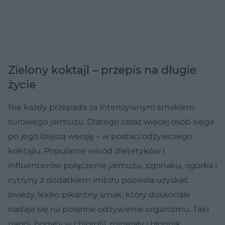
Zielony koktajl – przepis na długie
życie
Nie każdy przepada za intensywnym smakiem
surowego jarmużu. Dlatego coraz więcej osób sięga
po jego lżejszą wersję – w postaci odżywczego
koktajlu. Popularne wśród dietetyków i
influencerów połączenie jarmużu, szpinaku, ogórka i
cytryny z dodatkiem imbiru pozwala uzyskać
świeży, lekko pikantny smak, który doskonale
nadaje się na poranne odżywienie organizmu. Taki
napój, bogaty w chlorofil, minerały i błonnik,