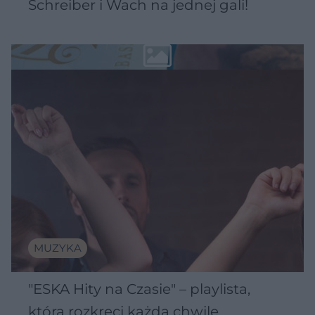
Schreiber i Wach na jednej gali!
MUZYKA
"ESKA Hity na Czasie" – playlista,
która rozkręci każdą chwilę