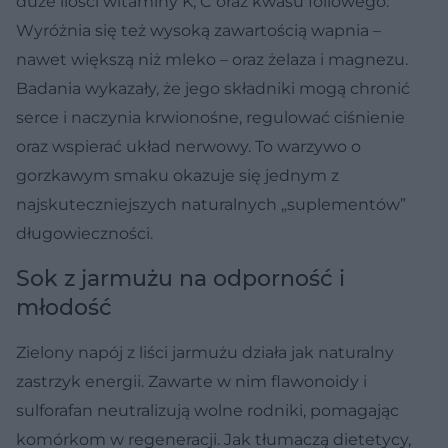
duże ilości witaminy K, C oraz kwasu foliowego.
Wyróżnia się też wysoką zawartością wapnia –
nawet większą niż mleko – oraz żelaza i magnezu.
Badania wykazały, że jego składniki mogą chronić
serce i naczynia krwionośne, regulować ciśnienie
oraz wspierać układ nerwowy. To warzywo o
gorzkawym smaku okazuje się jednym z
najskuteczniejszych naturalnych „suplementów”
długowieczności.
Sok z jarmużu na odporność i
młodość
Zielony napój z liści jarmużu działa jak naturalny
zastrzyk energii. Zawarte w nim flawonoidy i
sulforafan neutralizują wolne rodniki, pomagając
komórkom w regeneracji. Jak tłumaczą dietetycy,