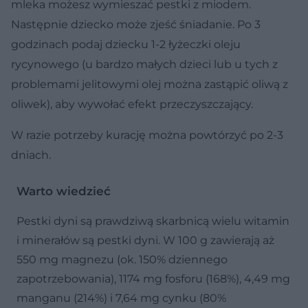
mleka możesz wymieszać pestki z miodem.
Następnie dziecko może zjeść śniadanie. Po 3
godzinach podaj dziecku 1-2 łyżeczki oleju
rycynowego (u bardzo małych dzieci lub u tych z
problemami jelitowymi olej można zastąpić oliwą z
oliwek), aby wywołać efekt przeczyszczający.
W razie potrzeby kurację można powtórzyć po 2-3
dniach.
Warto wiedzieć
Pestki dyni są prawdziwą skarbnicą wielu witamin
i minerałów są pestki dyni. W 100 g zawierają aż
550 mg magnezu (ok. 150% dziennego
zapotrzebowania), 1174 mg fosforu (168%), 4,49 mg
manganu (214%) i 7,64 mg cynku (80%