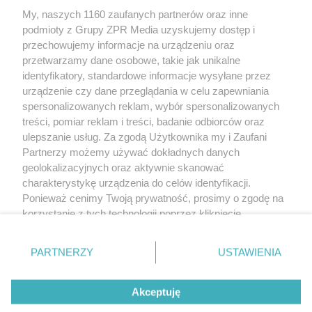
Żaden utwór zamieszczony w serwisie nie może być powielany i
My, naszych 1160 zaufanych partnerów oraz inne
rozpowszechniany lub dalej rozpowszechniany w jakikolwiek sposób
(w tym także elektroniczny lub mechaniczny) na jakimkolwiek polu
podmioty z Grupy ZPR Media uzyskujemy dostęp i
eksploatacji w jakiejkolwiek formie, włącznie z umieszczaniem w
przechowujemy informacje na urządzeniu oraz
Internecie bez pisemnej zgody właściciela praw. Jakiekolwiek użycie
przetwarzamy dane osobowe, takie jak unikalne
lub wykorzystanie utworów w całości lub w części z naruszeniem
prawa, tzn. bez właściwej zgody, jest zabronione pod groźbą kary i
identyfikatory, standardowe informacje wysyłane przez
może być ścigane prawnie.
urządzenie czy dane przeglądania w celu zapewniania
spersonalizowanych reklam, wybór spersonalizowanych
treści, pomiar reklam i treści, badanie odbiorców oraz
ulepszanie usług. Za zgodą Użytkownika my i Zaufani
Partnerzy możemy używać dokładnych danych
geolokalizacyjnych oraz aktywnie skanować
charakterystykę urządzenia do celów identyfikacji.
O nas
Ponieważ cenimy Twoją prywatność, prosimy o zgodę na
korzystanie z tych technologii poprzez kliknięcie
Informacje prawne
„Akceptuję”. Zgoda jest dobrowolna i zawsze możesz ją
Nasze serwisy
zmienić/wycofać klikając przycisk ustawień prywatności
PARTNERZY
USTAWIENIA
znajdujący się w lewym dolnym rogu strony
. Niektóre
© 2026 Grupa ZPR Media
rodzaje przetwarzania danych nie wymagają zgody
Akceptuję
użytkownika, ale masz prawo sprzeciwić się takiemu
przetwarzaniu. Preferencje będą miały zastosowanie tylko