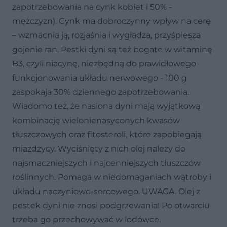
zapotrzebowania na cynk kobiet i 50% -
mężczyzn). Cynk ma dobroczynny wpływ na cerę
– wzmacnia ją, rozjaśnia i wygładza, przyśpiesza
gojenie ran. Pestki dyni są też bogate w witaminę
B3, czyli niacynę, niezbędną do prawidłowego
funkcjonowania układu nerwowego - 100 g
zaspokaja 30% dziennego zapotrzebowania.
Wiadomo też, że nasiona dyni mają wyjątkową
kombinację wielonienasyconych kwasów
tłuszczowych oraz fitosteroli, które zapobiegają
miażdżycy. Wyciśnięty z nich olej należy do
najsmaczniejszych i najcenniejszych tłuszczów
roślinnych. Pomaga w niedomaganiach wątroby i
układu naczyniowo-sercowego. UWAGA. Olej z
pestek dyni nie znosi podgrzewania! Po otwarciu
trzeba go przechowywać w lodówce.