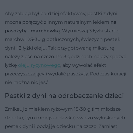
Aby zabieg był bardziej efektywny, pestki z dyni
można połączyć z innym naturalnym lekiem
na
pasożyty
-
marchewką
. Wymieszaj 3 łyżki startej
marchwi, 25-30 g potłuczonych, świeżych pestek
dyni i 2 łyżki oleju. Tak przygotowaną miksturę
należy zjeść na czczo. Po 3 godzinach należy spożyć
łyżkę
oleju rycynowego
, aby wywołać efekt
przeczyszczający i wydalić pasożyty. Podczas kuracji
nie można nic jeść.
Pestki z dyni na odrobaczanie dzieci
Zmiksuj z mlekiem ryżowym 15-30 g (im młodsze
dziecko, tym mniejsza dawka) świeżo wyłuskanych
pestek dyni i podaj je dziecku na czczo. Zamiast