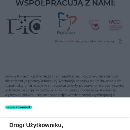
WSPÓŁPRACUJĄ Z NAMI:
Serwis PoradnikZdrowie.pl ma charakter edukacyjny, nie stanowi i
nie zastępuje porady lekarskiej. Redakcja serwisu dokłada wszelkich
starań, aby informacje w nim zawarte były poprawne merytorycznie,
jednakże decyzja dotycząca leczenia należy do lekarza. Redakcja i
wydawca serwisu nie ponoszą odpowiedzialności wynikającej z
zastosowania informacji zamieszczonych na stronach serwisu, który
nie prowadzi działalności leczniczej polegającej na udzielaniu
świadczeń zdrowotnych w rozumieniu art. 3 ust 1 ustawy o
działalności leczniczej.
Drogi Użytkowniku,