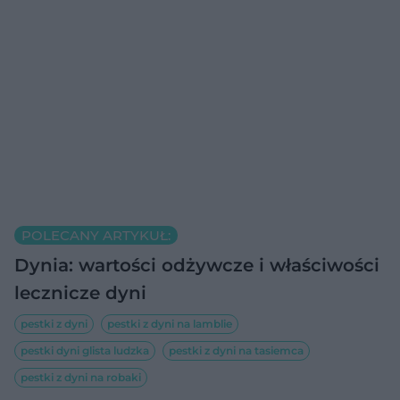
POLECANY ARTYKUŁ:
Dynia: wartości odżywcze i właściwości
lecznicze dyni
pestki z dyni
pestki z dyni na lamblie
pestki dyni glista ludzka
pestki z dyni na tasiemca
pestki z dyni na robaki