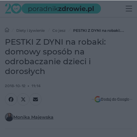
Diety i żywienie
Co jesz
PESTKI Z DYNI na robaki:
domowy sposób na odrobaczanie dzieci i dorosłych
PESTKI Z DYNI na robaki:
domowy sposób na
odrobaczanie dzieci i
dorosłych
2018-10-12
11:14
Dodaj do Google
Monika Majewska