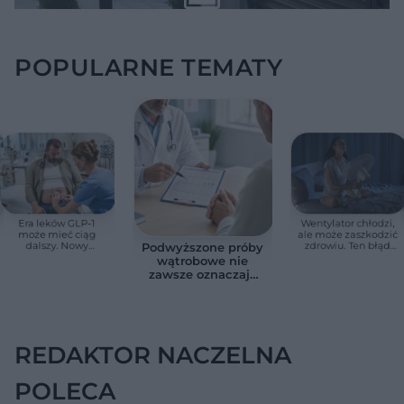
POPULARNE TEMATY
Era leków GLP-1
Wentylator chłodzi,
może mieć ciąg
ale może zaszkodzić
dalszy. Nowy
zdrowiu. Ten błąd
Podwyższone próby
preparat działa na
zwiększa ryzyko
wątrobowe nie
cukier i masę ciała
porażenia Bella
zawsze oznaczają
chorobę. Te wartości
wymagają pilnej
diagnostyki
REDAKTOR NACZELNA
POLECA