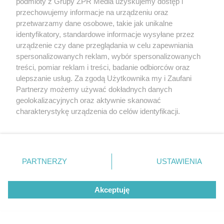
podmioty z Grupy ZPR Media uzyskujemy dostęp i
przechowujemy informacje na urządzeniu oraz
Cynk - 0,71 mg (6%)
przetwarzamy dane osobowe, takie jak unikalne
identyfikatory, standardowe informacje wysyłane przez
Miedź - 0,04 mg (4%)
urządzenie czy dane przeglądania w celu zapewniania
spersonalizowanych reklam, wybór spersonalizowanych
treści, pomiar reklam i treści, badanie odbiorców oraz
Witaminy
ulepszanie usług. Za zgodą Użytkownika my i Zaufani
Partnerzy możemy używać dokładnych danych
Witamina A - 100,0 µg (11%)
geolokalizacyjnych oraz aktywnie skanować
charakterystykę urządzenia do celów identyfikacji.
Witamina E - 0,34 mg (3%)
Ponieważ cenimy Twoją prywatność, prosimy o zgodę na
korzystanie z tych technologii poprzez kliknięcie
„Akceptuję”. Zgoda jest dobrowolna i zawsze możesz ją
Witamina B1 - 0,039 mg (3%)
zmienić/wycofać klikając przycisk ustawień prywatności
PARTNERZY
USTAWIENIA
znajdujący się w lewym dolnym rogu strony
. Niektóre
Witamina B2 - 0,176 mg (14%)
rodzaje przetwarzania danych nie wymagają zgody
Akceptuję
użytkownika, ale masz prawo sprzeciwić się takiemu
Niacyna - 0,25 mg (2%)
przetwarzaniu. Preferencje będą miały zastosowanie tylko
na tej witrynie.
Witamina B6 - 0,05 mg (4%)