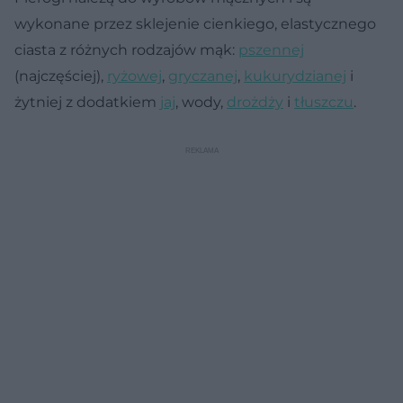
wykonane przez sklejenie cienkiego, elastycznego
ciasta z różnych rodzajów mąk:
pszennej
(najczęściej),
ryżowej
,
gryczanej
,
kukurydzianej
i
żytniej z dodatkiem
jaj
, wody,
drożdży
i
tłuszczu
.