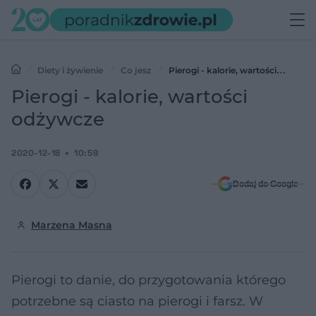
Diety i żywienie
Co jesz
Pierogi - kalorie, wartości
odżywcze
Pierogi - kalorie, wartości
odżywcze
2020-12-18
10:59
Dodaj do Google
Marzena Masna
Pierogi to danie, do przygotowania którego
potrzebne są ciasto na pierogi i farsz. W