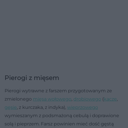
Pierogi z mięsem
Pierogi wytrawne z farszem przygotowanym ze
zmielonego
mięsa wołowego
,
drobiowego
(
kacze
,
gęsie
, z kurczaka, z indyka),
wieprzowego
wymieszanym z podsmażoną cebulą i doprawione
solą i pieprzem. Farsz powinien mieć dość gęstą