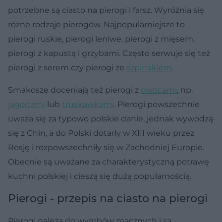
potrzebne są ciasto na pierogi i farsz. Wyróżnia się
różne rodzaje pierogów. Najpopularniejsze to
pierogi ruskie, pierogi leniwe, pierogi z mięsem,
pierogi z kapustą i grzybami. Często serwuje się też
pierogi z serem czy pierogi ze
szpinakiem
.
Smakosze doceniają też pierogi z
owocami
, np.
jagodami
lub
truskawkami
. Pierogi powszechnie
uważa się za typowo polskie danie, jednak wywodzą
się z Chin, a do Polski dotarły w XIII wieku przez
Rosję i rozpowszechniły się w Zachodniej Europie.
Obecnie są uważane za charakterystyczną potrawę
kuchni polskiej i cieszą się dużą popularnością.
Pierogi - przepis na ciasto na pierogi
Pierogi należą do wyrobów mącznych i są