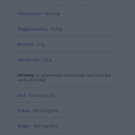
Cholesterol
- 19,0 mg
Węglowodany
- 25,5 g
Błonnik
- 1,1 g
Sacharoza
- 0,2 g
Minerały
(% dziennego zalecanego spożycia dla
osoby dorosłej)
Sód
- 11,0 mg (0,7%)
Potas
- 218,0 mg (5%)
Wapń
- 19,0 mg (2%)