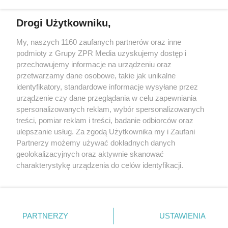
działalności leczniczej.
Drogi Użytkowniku,
Żaden utwór zamieszczony w serwisie nie może być powielany i
My, naszych 1160 zaufanych partnerów oraz inne
rozpowszechniany lub dalej rozpowszechniany w jakikolwiek sposób
podmioty z Grupy ZPR Media uzyskujemy dostęp i
(w tym także elektroniczny lub mechaniczny) na jakimkolwiek polu
eksploatacji w jakiejkolwiek formie, włącznie z umieszczaniem w
przechowujemy informacje na urządzeniu oraz
Internecie bez pisemnej zgody właściciela praw. Jakiekolwiek użycie
przetwarzamy dane osobowe, takie jak unikalne
lub wykorzystanie utworów w całości lub w części z naruszeniem
identyfikatory, standardowe informacje wysyłane przez
prawa, tzn. bez właściwej zgody, jest zabronione pod groźbą kary i
może być ścigane prawnie.
urządzenie czy dane przeglądania w celu zapewniania
spersonalizowanych reklam, wybór spersonalizowanych
treści, pomiar reklam i treści, badanie odbiorców oraz
ulepszanie usług. Za zgodą Użytkownika my i Zaufani
Partnerzy możemy używać dokładnych danych
geolokalizacyjnych oraz aktywnie skanować
charakterystykę urządzenia do celów identyfikacji.
O nas
Ponieważ cenimy Twoją prywatność, prosimy o zgodę na
korzystanie z tych technologii poprzez kliknięcie
Informacje prawne
„Akceptuję”. Zgoda jest dobrowolna i zawsze możesz ją
zmienić/wycofać klikając przycisk ustawień prywatności
Nasze serwisy
PARTNERZY
USTAWIENIA
znajdujący się w lewym dolnym rogu strony
. Niektóre