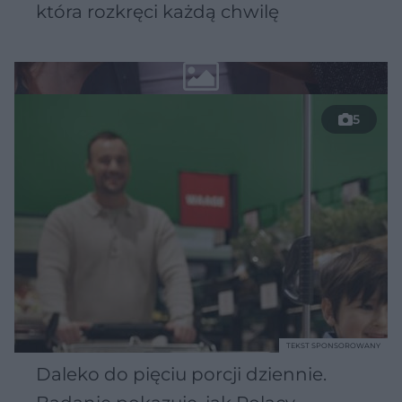
która rozkręci każdą chwilę
5
TEKST SPONSOROWANY
Daleko do pięciu porcji dziennie.