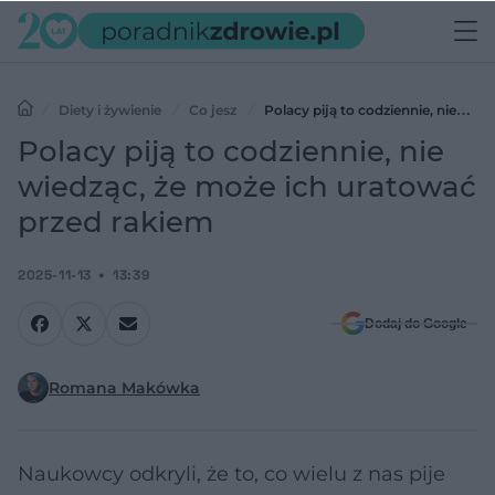
Diety i żywienie
Co jesz
Polacy piją to codziennie, nie
wiedząc, że może ich uratować przed rakiem
Polacy piją to codziennie, nie
wiedząc, że może ich uratować
przed rakiem
2025-11-13
13:39
Dodaj do Google
Romana Makówka
Naukowcy odkryli, że to, co wielu z nas pije