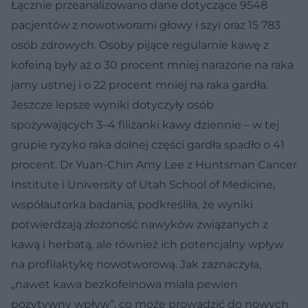
Łącznie przeanalizowano dane dotyczące 9548
pacjentów z nowotworami głowy i szyi oraz 15 783
osób zdrowych. Osoby pijące regularnie kawę z
kofeiną były aż o 30 procent mniej narażone na raka
jamy ustnej i o 22 procent mniej na raka gardła.
Jeszcze lepsze wyniki dotyczyły osób
spożywających 3–4 filiżanki kawy dziennie – w tej
grupie ryzyko raka dolnej części gardła spadło o 41
procent. Dr Yuan-Chin Amy Lee z Huntsman Cancer
Institute i University of Utah School of Medicine,
współautorka badania, podkreśliła, że wyniki
potwierdzają złożoność nawyków związanych z
kawą i herbatą, ale również ich potencjalny wpływ
na profilaktykę nowotworową. Jak zaznaczyła,
„nawet kawa bezkofeinowa miała pewien
pozytywny wpływ”, co może prowadzić do nowych