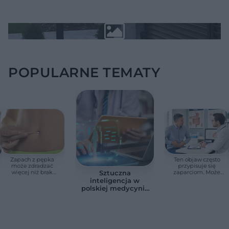
POPULARNE TEMATY
Zapach z pępka
Ten objaw często
może zdradzać
przypisuje się
więcej niż brak
zaparciom. Może
Sztuczna
higieny. Te objawy
jednak wskazywać
inteligencja w
wymagają
na chorobę jelita
polskiej medycynie
konsultacji lekarskiej
już nie jest
zapowiedzią. Sześć
przykładów z
gabinetów i szpitali