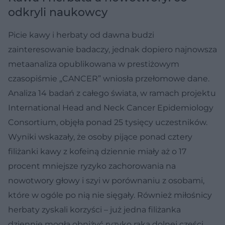
odkryli naukowcy
Picie kawy i herbaty od dawna budzi
zainteresowanie badaczy, jednak dopiero najnowsza
metaanaliza opublikowana w prestiżowym
czasopiśmie „CANCER” wniosła przełomowe dane.
Analiza 14 badań z całego świata, w ramach projektu
International Head and Neck Cancer Epidemiology
Consortium, objęła ponad 25 tysięcy uczestników.
Wyniki wskazały, że osoby pijące ponad cztery
filiżanki kawy z kofeiną dziennie miały aż o 17
procent mniejsze ryzyko zachorowania na
nowotwory głowy i szyi w porównaniu z osobami,
które w ogóle po nią nie sięgały. Również miłośnicy
herbaty zyskali korzyści – już jedna filiżanka
dziennie mogła obniżyć ryzyko raka dolnej części