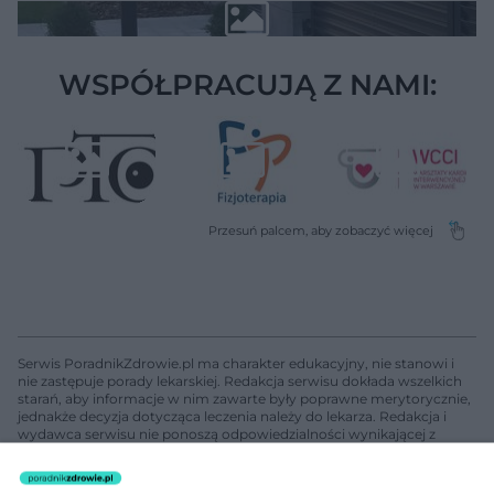
WSPÓŁPRACUJĄ Z NAMI:
Serwis PoradnikZdrowie.pl ma charakter edukacyjny, nie stanowi i
nie zastępuje porady lekarskiej. Redakcja serwisu dokłada wszelkich
starań, aby informacje w nim zawarte były poprawne merytorycznie,
jednakże decyzja dotycząca leczenia należy do lekarza. Redakcja i
wydawca serwisu nie ponoszą odpowiedzialności wynikającej z
zastosowania informacji zamieszczonych na stronach serwisu, który
nie prowadzi działalności leczniczej polegającej na udzielaniu
świadczeń zdrowotnych w rozumieniu art. 3 ust 1 ustawy o