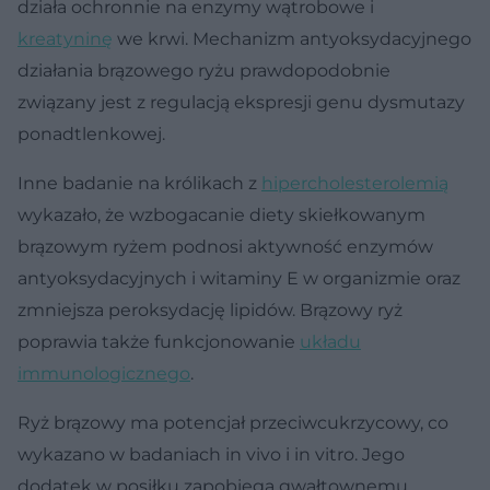
działa ochronnie na enzymy wątrobowe i
kreatyninę
we krwi. Mechanizm antyoksydacyjnego
działania brązowego ryżu prawdopodobnie
związany jest z regulacją ekspresji genu dysmutazy
ponadtlenkowej.
Inne badanie na królikach z
hipercholesterolemią
wykazało, że wzbogacanie diety skiełkowanym
brązowym ryżem podnosi aktywność enzymów
antyoksydacyjnych i witaminy E w organizmie oraz
zmniejsza peroksydację lipidów. Brązowy ryż
poprawia także funkcjonowanie
układu
immunologicznego
.
Ryż brązowy ma potencjał przeciwcukrzycowy, co
wykazano w badaniach in vivo i in vitro. Jego
dodatek w posiłku zapobiega gwałtownemu