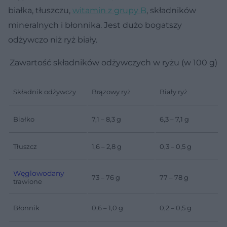
białka, tłuszczu,
witamin z grupy B
, składników
mineralnych i błonnika. Jest dużo bogatszy
odżywczo niż ryż biały.
Zawartość składników odżywczych w ryżu (w 100 g)
Składnik odżywczy
Brązowy ryż
Biały ryż
Białko
7,1 – 8,3 g
6,3 – 7,1 g
Tłuszcz
1,6 – 2,8 g
0,3 – 0,5 g
Węglowodany
73 – 76 g
77 – 78 g
trawione
Błonnik
0,6 – 1,0 g
0,2 – 0,5 g