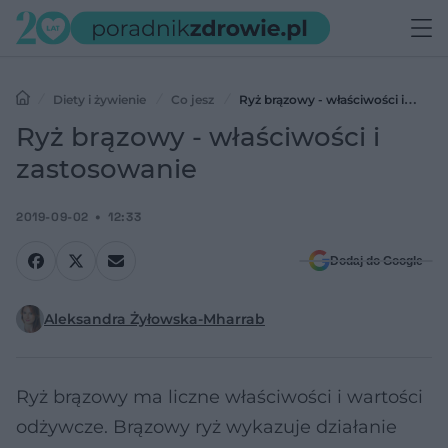
Diety i żywienie
Co jesz
Ryż brązowy - właściwości i
zastosowanie
Ryż brązowy - właściwości i
zastosowanie
2019-09-02
12:33
Dodaj do Google
Aleksandra Żyłowska-Mharrab
Ryż brązowy ma liczne właściwości i wartości
odżywcze. Brązowy ryż wykazuje działanie