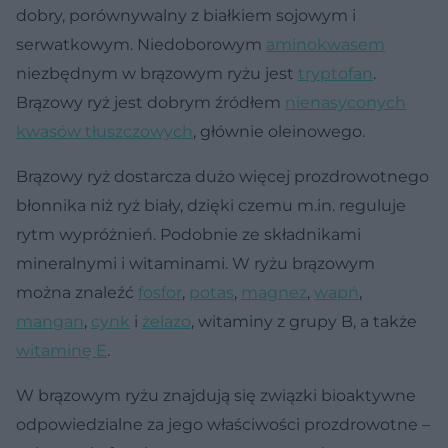
dobry, porównywalny z białkiem sojowym i
serwatkowym. Niedoborowym
aminokwasem
niezbędnym w brązowym ryżu jest
tryptofan
.
Brązowy ryż jest dobrym źródłem
nienasyconych
kwasów tłuszczowych
, głównie oleinowego.
Brązowy ryż dostarcza dużo więcej prozdrowotnego
błonnika niż ryż biały, dzięki czemu m.in. reguluje
rytm wypróżnień. Podobnie ze składnikami
mineralnymi i witaminami. W ryżu brązowym
można znaleźć
fosfor
,
potas
,
magnez
,
wapń
,
mangan
,
cynk
i
żelazo
, witaminy z grupy B, a także
witaminę E
.
W brązowym ryżu znajdują się związki bioaktywne
odpowiedzialne za jego właściwości prozdrowotne –