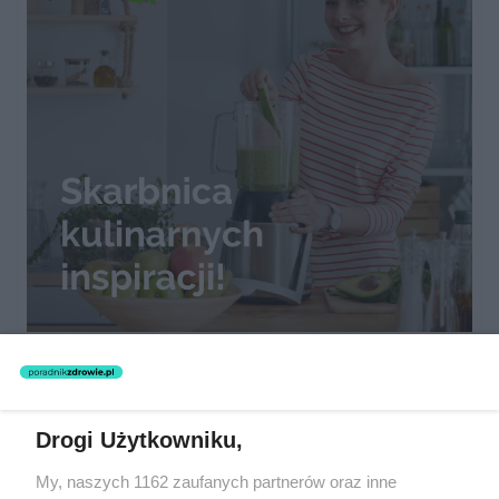
Autor: Time S.A/ Materiały prasowe
Zbilansowana dieta to klucz do zdrowia i lepszego
Drogi Użytkowniku,
samopoczucia. Skorzystaj z JeszCoLubisz,
My, naszych 1162 zaufanych partnerów oraz inne
innowacyjnego systemu dietetycznego online