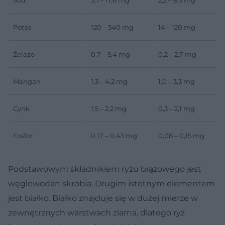
Potas
120 – 340 mg
14 – 120 mg
Żelazo
0,7 – 5,4 mg
0,2 – 2,7 mg
Mangan
1,3 – 4,2 mg
1,0 – 3,3 mg
Cynk
1,5 – 2,2 mg
0,3 – 2,1 mg
Fosfor
0,17 – 0,43 mg
0,08 – 0,15 mg
Podstawowym składnikiem ryżu brązowego jest
węglowodan skrobia. Drugim istotnym elementem
jest białko. Białko znajduje się w dużej mierze w
zewnętrznych warstwach ziarna, dlatego ryż