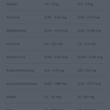
Popiół
1,0 – 1,5 g
0,3 – 0,8 g
Tiamina
0,29 – 0,61 mg
0,02 – 0,11 mg
Ryboflawina
0,04 – 0,14 mg
0,02 – 0,06 mg
Niacyna
3,5 – 5,3 mg
1,3 – 2,4 mg
Witamina E
0,90 – 2,50 mg
0,075 – 0,30 mg
Kwas nikotynowy
4,4 – 6,2 mg
0,8 – 2,6 mg
Kwas pantotenowy
0,66 – 1,86 mg
0,34 – 0,77 mg
Wapń
10 – 50 mg
10 – 30 mg
Sód
3,1 – 17,6 mg
2,2 – 8,5 mg