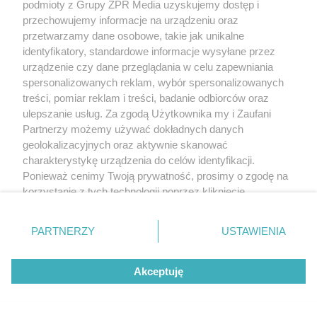
podmioty z Grupy ZPR Media uzyskujemy dostęp i
Poradnika Zdrowie. Wybieraj spośród tysięcy
przechowujemy informacje na urządzeniu oraz
przepisów na zdrowe i smaczne dania z
przetwarzamy dane osobowe, takie jak unikalne
identyfikatory, standardowe informacje wysyłane przez
wykorzystaniem dobrodziejstw natury. Ciesz się
urządzenie czy dane przeglądania w celu zapewniania
indywidualnie dobranym menu, stałym
spersonalizowanych reklam, wybór spersonalizowanych
kontaktem z dietetykiem i wieloma innymi
treści, pomiar reklam i treści, badanie odbiorców oraz
funkcjonalnościami już dziś!
ulepszanie usług. Za zgodą Użytkownika my i Zaufani
Partnerzy możemy używać dokładnych danych
Dowiedz się więcej
geolokalizacyjnych oraz aktywnie skanować
charakterystykę urządzenia do celów identyfikacji.
Ponieważ cenimy Twoją prywatność, prosimy o zgodę na
korzystanie z tych technologii poprzez kliknięcie
Warto wiedzieć
„Akceptuję”. Zgoda jest dobrowolna i zawsze możesz ją
zmienić/wycofać klikając przycisk ustawień prywatności
Ryż jest bardzo powszechnym, tanim zbożem. W
PARTNERZY
USTAWIENIA
znajdujący się w lewym dolnym rogu strony
. Niektóre
przeciwieństwie do wielu zbóż rośnie w bardzo
rodzaje przetwarzania danych nie wymagają zgody
wilgotnym klimacie. Ryż w wielu krajach stanowi
Akceptuję
użytkownika, ale masz prawo sprzeciwić się takiemu
przetwarzaniu. Preferencje będą miały zastosowanie tylko
podstawę wyżywienia. Jest głównym składnikiem
na tej witrynie.
posiłków biednych warstw społecznych, ma