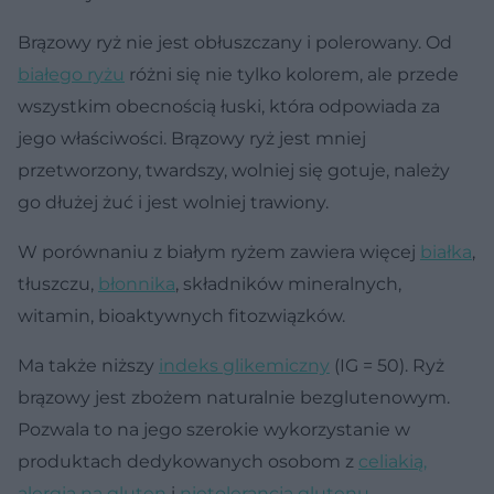
Brązowy ryż nie jest obłuszczany i polerowany. Od
białego ryżu
różni się nie tylko kolorem, ale przede
wszystkim obecnością łuski, która odpowiada za
jego właściwości. Brązowy ryż jest mniej
przetworzony, twardszy, wolniej się gotuje, należy
go dłużej żuć i jest wolniej trawiony.
W porównaniu z białym ryżem zawiera więcej
białka
,
tłuszczu,
błonnika
, składników mineralnych,
witamin, bioaktywnych fitozwiązków.
Ma także niższy
indeks glikemiczny
(IG = 50). Ryż
brązowy jest zbożem naturalnie bezglutenowym.
Pozwala to na jego szerokie wykorzystanie w
produktach dedykowanych osobom z
celiakią,
alergią na gluten
i
nietolerancją glutenu
.