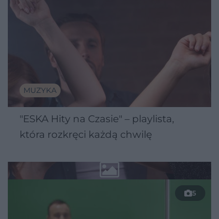
MUZYKA
"ESKA Hity na Czasie" – playlista,
która rozkręci każdą chwilę
5