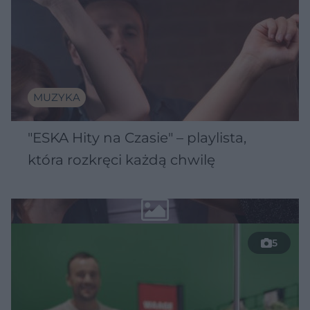
MUZYKA
"ESKA Hity na Czasie" – playlista,
która rozkręci każdą chwilę
5