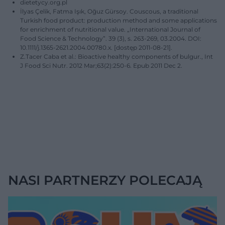
dietetycy.org.pl
İlyas Çelik, Fatma Işık, Oğuz Gürsoy. Couscous, a traditional
Turkish food product: production method and some applications
for enrichment of nutritional value. „International Journal of
Food Science & Technology”. 39 (3), s. 263-269, 03.2004. DOI:
10.1111/j.1365-2621.2004.00780.x. [dostęp 2011-08-21].
Z.Tacer Caba et al.: Bioactive healthy components of bulgur., Int
J Food Sci Nutr. 2012 Mar;63(2):250-6. Epub 2011 Dec 2.
NASI PARTNERZY POLECAJĄ