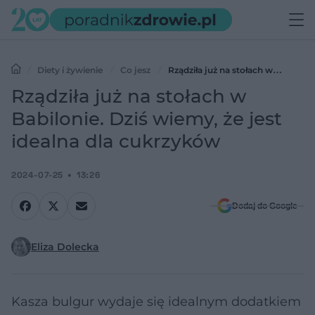
Diety i żywienie
Co jesz
Rządziła już na stołach w
Babilonie. Dziś wiemy, że jest idealna dla cukrzyków
Rządziła już na stołach w
Babilonie. Dziś wiemy, że jest
idealna dla cukrzyków
2024-07-25
13:26
Dodaj do Google
Eliza Dolecka
Kasza bulgur wydaje się idealnym dodatkiem