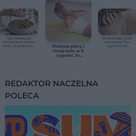
Tak zwiększysz
Skóra swędzi tylko
wchłanianie żelaza z
wieczorem? Ten
diety. Te połączenia
sygnał może
Prostsze plecy i
produktów
wskazywać na
mniej bólu w 6
pomagają przy
chorobę, która długo
tygodni. Te
anemii
nie daje objawów
ćwiczenia
pomagają
zmniejszyć wdowi
garb
REDAKTOR NACZELNA
POLECA