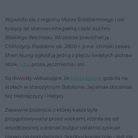
Wywodzi się z regionu Morza Śródziemnego i od
tysięcy lat stanowi integralną część kuchni
Bliskiego Wschodu. Wcześnie pokochali ją
Chińczycy. Podobno ok. 2800 r. p.n.e. chiński cesarz
Shen Nung ogłosił ją jedną z pięciu świętych potraw
obok
ryżu
, prosa, jęczmienia i soi.
Są dowody wskazujące, że
kasza bulgur
gościła na
stołach w starożytnym Babilonie. Jej smak doceniali
też Hebrajczycy i Hetyci.
Zapewne pszenica, z której kasza była
przygotowywana przed wiekami, różniła się od
współczesnej, a jednak bulgur ostatnio zyskuje
znowu na popularności. Spróbuj koniecznie - jest na