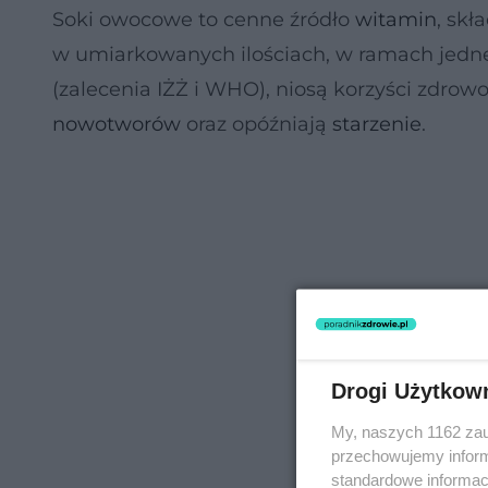
Soki owocowe to cenne źródło
witamin
, sk
w umiarkowanych ilościach, w ramach jednej
(zalecenia IŻŻ i WHO), niosą korzyści zdrowo
nowotworów
oraz opóźniają
starzenie
.
Drogi Użytkow
My, naszych 1162 zau
przechowujemy informa
standardowe informac