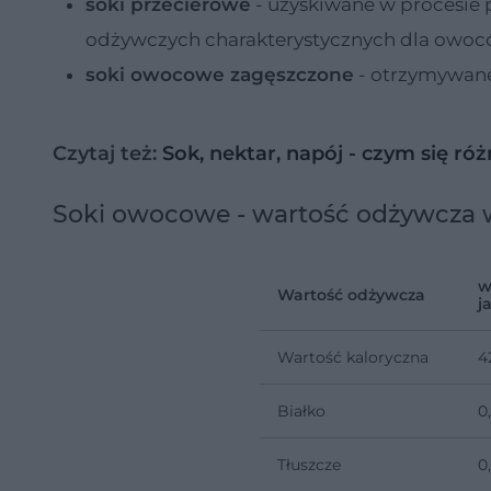
soki przecierowe
- uzyskiwane w procesie
odżywczych charakterystycznych dla owoców
soki owocowe zagęszczone
- otrzymywan
Czytaj też:
Sok, nektar, napój - czym się ró
Soki owocowe - wartość odżywcza 
w
Wartość odżywcza
j
Wartość kaloryczna
4
Białko
0
Tłuszcze
0