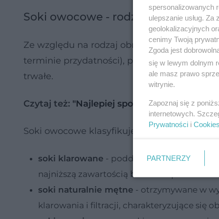
spersonalizowanych re
Soki owocowe - rodzaje
ulepszanie usług. Za
geolokalizacyjnych or
cenimy Twoją prywatno
Ze względu na rodzaj obróbki termicznej wy
Zgoda jest dobrowoln
terminie przydatności), pasteryzowane w nis
się w lewym dolnym r
ale masz prawo sprzec
trwałe.
witrynie.
Czytaj też:
"Najlepiej spożyć PRZED" i "nal
Zapoznaj się z poniż
internetowych. Szcze
Prywatności
i
Cookie
Soki owocowe klasyfikuje się również ze wz
soki klarowane
- poddawane procesowi klaro
PARTNERZY
błonnika pokarmo
najniższą zawartością
soki naturalnie mętne
- otrzymywane w wy
klarowania i filtracji, charakteryzujące si