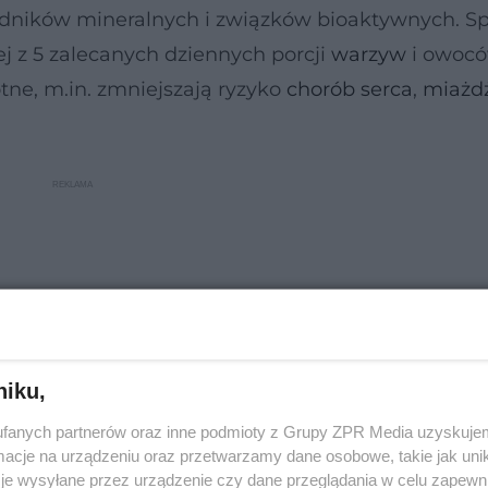
ładników mineralnych i związków bioaktywnych. 
 z 5 zalecanych dziennych porcji
warzyw
i owoc
tne, m.in. zmniejszają ryzyko
chorób serca
,
miażd
niku,
fanych partnerów oraz inne podmioty z Grupy ZPR Media uzyskujem
cje na urządzeniu oraz przetwarzamy dane osobowe, takie jak unika
je wysyłane przez urządzenie czy dane przeglądania w celu zapewn