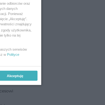
anie odbiorców oraz
nych danych
kacji. Ponieważ
ięcie „Akceptuję”.
im
ywatności znajdujący
iej
ą zgody użytkownika,
 tylko na tej
kowaniach
 naszych serwisów
esz w
Polityce
ują się
Akceptuję
ocesowi