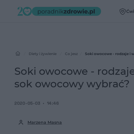
Ćwi
Diety i żywienie
Co jesz
Soki owocowe - rodzaje i 
Soki owocowe - rodzaje
sok owocowy wybrać?
2020-05-03
14:46
Marzena Masna