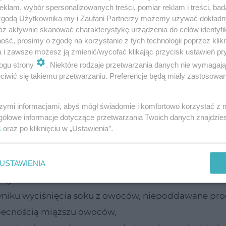
klam, wybór spersonalizowanych treści, pomiar reklam i treści, bad
 zgodą Użytkownika my i Zaufani Partnerzy możemy używać dokład
az aktywnie skanować charakterystykę urządzenia do celów identyfi
ść, prosimy o zgodę na korzystanie z tych technologii poprzez klikn
odrębnia się soki niepasteryzowane (soki o krótk
a i zawsze możesz ją zmienić/wycofać klikając przycisk ustawień pr
kiej temperaturze i soki pasteryzowane - najbardz
ogu strony
. Niektóre rodzaje przetwarzania danych nie wymagaj
iwić się takiemu przetwarzaniu. Preferencje będą miały zastosowanie
eży spożyć DO". Jak czytać daty ważności na opa
szymi informacjami, abyś mógł świadomie i komfortowo korzystać z
gółowe informacje dotyczące przetwarzania Twoich danych znajdzi
s
oraz po kliknięciu w „Ustawienia”.
ględu na sposób produkcji:
wania i filtracji, bez oznak zmętnienia, soki te cech
USTAWIENIA
wego
,
niku wyciśnięcia soku z owoców, niepoddawane pr
ę obecnością miąższu owoców,