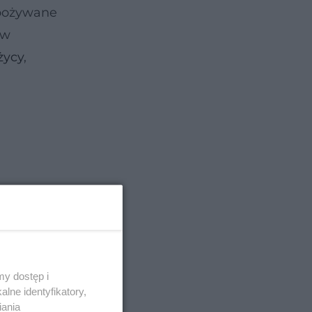
Spożywane
ów
życy
,
y dostęp i
lne identyfikatory,
iania