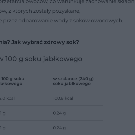
 przetarcia owoców, co warunkuje zachowanie skład
, z których zostały pozyskane,
e przez odparowanie wody z soków owocowych.
żnią? Jak wybrać zdrowy sok?
w 100 g soku jabłkowego
 100 g soku
w szklance (240 g)
abłkowego
soku jabłkowego
2,0 kcal
100,8 kcal
,1 g
0,24 g
,1 g
0,24 g