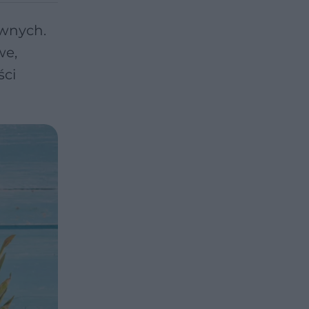
ywnych.
we,
ści