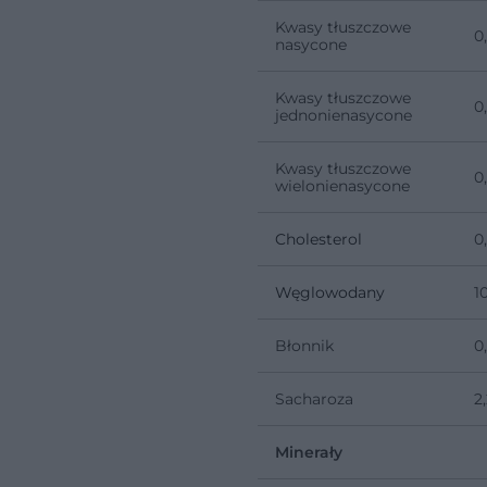
Kwasy tłuszczowe
0
nasycone
Kwasy tłuszczowe
0
jednonienasycone
Kwasy tłuszczowe
0
wielonienasycone
Cholesterol
0
Węglowodany
1
Błonnik
0
Sacharoza
2
Minerały