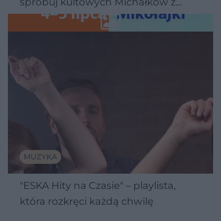
spróbuj kultowych Michałków z
Wawelu
MUZYKA
"ESKA Hity na Czasie" – playlista,
która rozkręci każdą chwilę