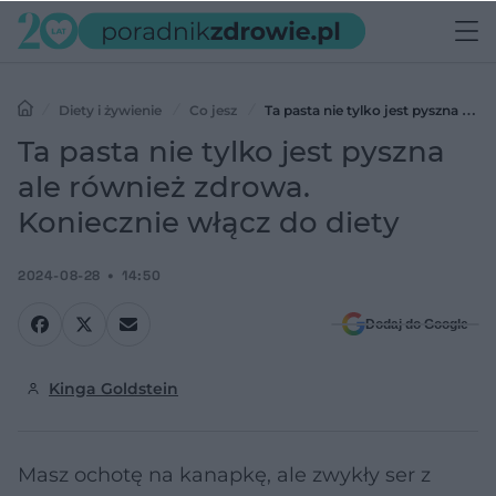
Diety i żywienie
Co jesz
Ta pasta nie tylko jest pyszna ale
również zdrowa. Koniecznie włącz do diety
Ta pasta nie tylko jest pyszna
ale również zdrowa.
Koniecznie włącz do diety
2024-08-28
14:50
Dodaj do Google
Kinga Goldstein
Masz ochotę na kanapkę, ale zwykły ser z