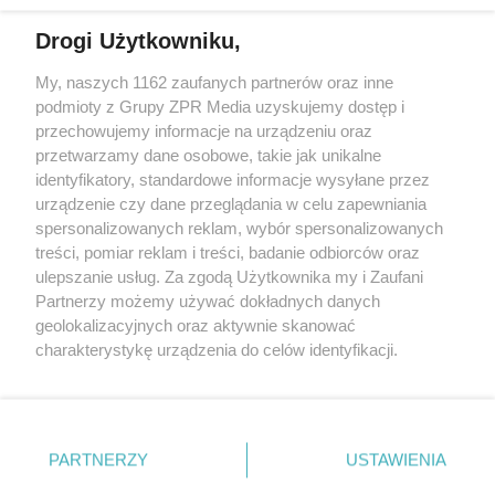
działalności leczniczej.
Drogi Użytkowniku,
Żaden utwór zamieszczony w serwisie nie może być powielany i
My, naszych 1162 zaufanych partnerów oraz inne
rozpowszechniany lub dalej rozpowszechniany w jakikolwiek sposób
podmioty z Grupy ZPR Media uzyskujemy dostęp i
(w tym także elektroniczny lub mechaniczny) na jakimkolwiek polu
eksploatacji w jakiejkolwiek formie, włącznie z umieszczaniem w
przechowujemy informacje na urządzeniu oraz
Internecie bez pisemnej zgody właściciela praw. Jakiekolwiek użycie
przetwarzamy dane osobowe, takie jak unikalne
lub wykorzystanie utworów w całości lub w części z naruszeniem
identyfikatory, standardowe informacje wysyłane przez
prawa, tzn. bez właściwej zgody, jest zabronione pod groźbą kary i
może być ścigane prawnie.
urządzenie czy dane przeglądania w celu zapewniania
spersonalizowanych reklam, wybór spersonalizowanych
treści, pomiar reklam i treści, badanie odbiorców oraz
ulepszanie usług. Za zgodą Użytkownika my i Zaufani
Partnerzy możemy używać dokładnych danych
geolokalizacyjnych oraz aktywnie skanować
charakterystykę urządzenia do celów identyfikacji.
O nas
Ponieważ cenimy Twoją prywatność, prosimy o zgodę na
korzystanie z tych technologii poprzez kliknięcie
Informacje prawne
„Akceptuję”. Zgoda jest dobrowolna i zawsze możesz ją
zmienić/wycofać klikając przycisk ustawień prywatności
Nasze serwisy
PARTNERZY
USTAWIENIA
znajdujący się w lewym dolnym rogu strony
. Niektóre
© 2026 Grupa ZPR Media