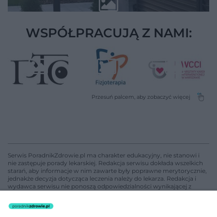
WSPÓŁPRACUJĄ Z NAMI:
Serwis PoradnikZdrowie.pl ma charakter edukacyjny, nie stanowi i
nie zastępuje porady lekarskiej. Redakcja serwisu dokłada wszelkich
starań, aby informacje w nim zawarte były poprawne merytorycznie,
jednakże decyzja dotycząca leczenia należy do lekarza. Redakcja i
wydawca serwisu nie ponoszą odpowiedzialności wynikającej z
zastosowania informacji zamieszczonych na stronach serwisu, który
nie prowadzi działalności leczniczej polegającej na udzielaniu
świadczeń zdrowotnych w rozumieniu art. 3 ust 1 ustawy o