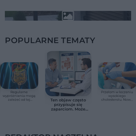
POPULARNE TEMATY
Regularne
Przełom w leczeniu
wypróżnienia mogą
wysokiego
zależeć od tej
cholesterolu. Nowa
Ten objaw często
witaminy. Odkrycie
terapia zmniejszyła
przypisuje się
zaskoczyło
LDL o ponad połowę
zaparciom. Może
naukowców
jednak wskazywać
na chorobę jelita