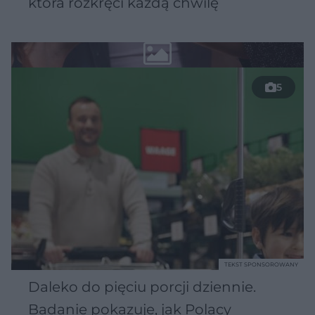
która rozkręci każdą chwilę
5
TEKST SPONSOROWANY
Daleko do pięciu porcji dziennie.
Badanie pokazuje, jak Polacy