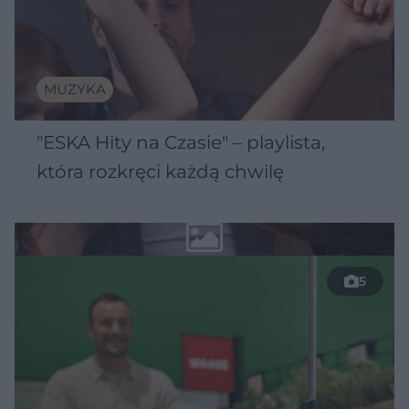
MUZYKA
"ESKA Hity na Czasie" – playlista,
która rozkręci każdą chwilę
5