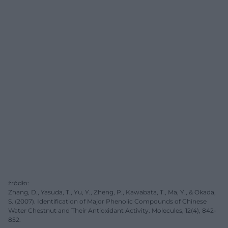
źródło:
Zhang, D., Yasuda, T., Yu, Y., Zheng, P., Kawabata, T., Ma, Y., & Okada,
S. (2007). Identification of Major Phenolic Compounds of Chinese
Water Chestnut and Their Antioxidant Activity. Molecules, 12(4), 842-
852.