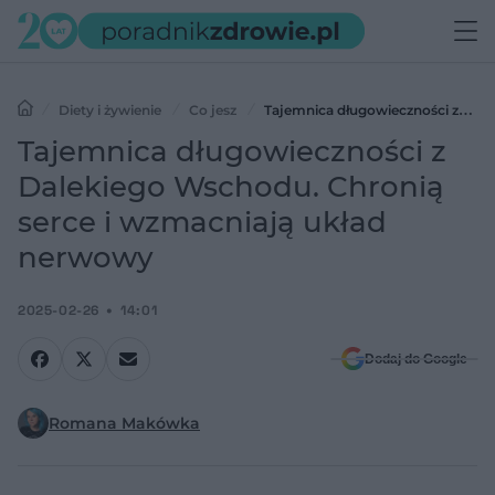
Diety i żywienie
Co jesz
Tajemnica długowieczności z
Dalekiego Wschodu. Chronią serce i wzmacniają układ nerwowy
Tajemnica długowieczności z
Dalekiego Wschodu. Chronią
serce i wzmacniają układ
nerwowy
2025-02-26
14:01
Dodaj do Google
Romana Makówka