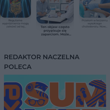
Regularne
Przełom w leczeniu
wypróżnienia mogą
wysokiego
zależeć od tej
cholesterolu. Nowa
Ten objaw często
witaminy. Odkrycie
terapia zmniejszyła
przypisuje się
zaskoczyło
LDL o ponad połowę
zaparciom. Może
naukowców
jednak wskazywać
na chorobę jelita
REDAKTOR NACZELNA
POLECA