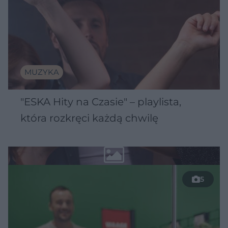
MUZYKA
"ESKA Hity na Czasie" – playlista,
która rozkręci każdą chwilę
5