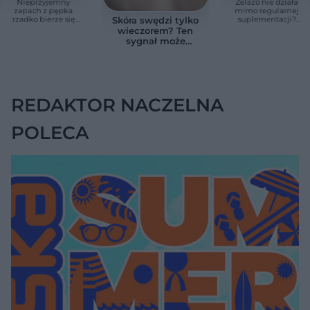
Nieprzyjemny
Żelazo nie działa
zapach z pępka
mimo regularnej
rzadko bierze się
suplementacji?
Skóra swędzi tylko
znikąd. Jeden objaw
Przyczyna może
wieczorem? Ten
zmienia wszystko
ukrywać się w
sygnał może
jelitach
wskazywać na
chorobę, która długo
nie daje objawów
REDAKTOR NACZELNA
POLECA