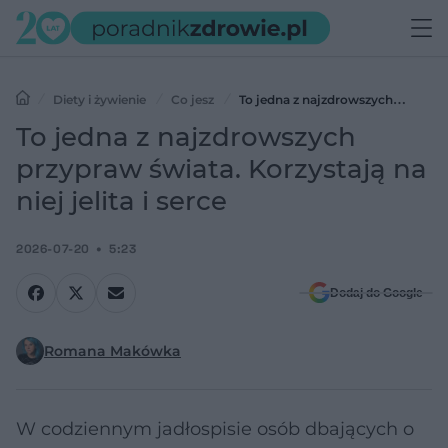
Diety i żywienie
Co jesz
To jedna z najzdrowszych
przypraw świata. Korzystają na niej jelita i serce
To jedna z najzdrowszych
przypraw świata. Korzystają na
niej jelita i serce
2026-07-20
5:23
Dodaj do Google
Romana Makówka
W codziennym jadłospisie osób dbających o