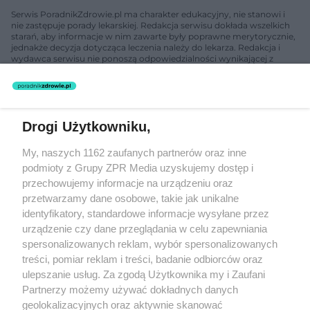
Serwis PoradnikZdrowie.pl ma charakter edukacyjny, nie stanowi i
nie zastępuje porady lekarskiej. Redakcja serwisu dokłada wszelkich
starań, aby informacje w nim zawarte były poprawne merytorycznie,
jednakże decyzja dotycząca leczenia należy do lekarza. Redakcja i
wydawca serwisu nie ponoszą odpowiedzialności wynikającej z
zastosowania informacji zamieszczonych na stronach serwisu, który
nie prowadzi działalności leczniczej polegającej na udzielaniu
świadczeń zdrowotnych w rozumieniu art. 3 ust 1 ustawy o
działalności leczniczej.
Drogi Użytkowniku,
Żaden utwór zamieszczony w serwisie nie może być powielany i
My, naszych 1162 zaufanych partnerów oraz inne
rozpowszechniany lub dalej rozpowszechniany w jakikolwiek sposób
podmioty z Grupy ZPR Media uzyskujemy dostęp i
(w tym także elektroniczny lub mechaniczny) na jakimkolwiek polu
eksploatacji w jakiejkolwiek formie, włącznie z umieszczaniem w
przechowujemy informacje na urządzeniu oraz
Internecie bez pisemnej zgody właściciela praw. Jakiekolwiek użycie
przetwarzamy dane osobowe, takie jak unikalne
lub wykorzystanie utworów w całości lub w części z naruszeniem
identyfikatory, standardowe informacje wysyłane przez
prawa, tzn. bez właściwej zgody, jest zabronione pod groźbą kary i
może być ścigane prawnie.
urządzenie czy dane przeglądania w celu zapewniania
spersonalizowanych reklam, wybór spersonalizowanych
treści, pomiar reklam i treści, badanie odbiorców oraz
ulepszanie usług. Za zgodą Użytkownika my i Zaufani
Partnerzy możemy używać dokładnych danych
geolokalizacyjnych oraz aktywnie skanować