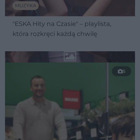
MUZYKA
"ESKA Hity na Czasie" – playlista,
która rozkręci każdą chwilę
5