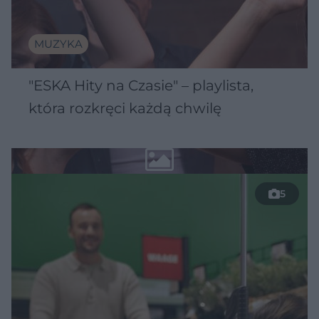
MUZYKA
"ESKA Hity na Czasie" – playlista,
która rozkręci każdą chwilę
5